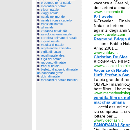
vacanza ai Caraibi, 
oroscopo tema natale
mercatini di natale
dei cartoni animati,a
clipart natale
www.eurocomic.it
viaggi natale
K-Traveler
natale nel mondo
natale in casa cupiello
K-Traveler ... Finalm
tradizioni natale
Natale è forte nei 
gif natale
agli inizi degli anni 9
vacanza natale 90
astrologia tema natale
www.ktraveler.com
cartolina animate di natale
Raymond Briggs Aut
clip art natale
... Libro: Babbo Na
musica di natale
Anno 2001 ...
regali natale aziendali
vigilia di natale
www.unilibro.it
regali natale idea
Christian De Sica
fuga dal natale
BIOGRAFIA. FILMOGR
racconto di natale
www.vacanzedinatale.
frasi di natale
biglietto d augurio di natale
Vacanze di Natale 
da scaricare gratis
Huff; Stefania Sand
dolci di natale
La piu grande libreri
mercatini di natale trentino
OLIVERI mandrilo1y
best films , I have s
www.internetbookshop
vendita film ex no
macchia umana
... occhi azzurri e d
iva compresa ... si 
lottare per ...
www.videoflash.it
PANORAMA | Sport,
Quattro milioni in v