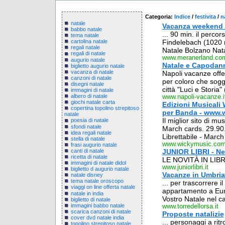
Categoria:
Indice
/
festivita
/
n
natale
Vacanza weekend A
babbo natale
... 90 min. il percor
tema natale
Findelebach (1020 
cartolina natale
regali natale
Natale Bolzano Natal
regali di natale
www.meranerland.co
augurio natale
Natale e Capodann
biglietto augurio natale
vacanza di natale
Napoli vacanze offe
canzoni di natale
per coloro che soggi
disegni natale
città "Luci e Storia" (
immagini di natale
albero di natale
www.napoli-vacanze.i
giochi natale carta
Edizioni Musicali 
copertina topolino strepitoso
per Banda - www.
natale
Il miglior sito di mus
poesia di natale
sfondi natale
March cards. 29.90.
idea regali natale
Librettabile - March
stella di natale
www.wickymusic.co
frasi augurio natale
canti di natale
JUNIOR LIBRI - N
ricetta di natale
LE NOVITÀ IN LIB
immagini di natale didol
www.juniorlibri.it
biglietto d augurio natale
Vacanze in Umbria -
natale disney
tema natale oroscopo
... per trascorrere i
viaggi on line offerta natale
appartamento a Euro 
natale in india
Vostro Natale nel cal
biglietto di natale
immagini babbo natale
www.torredellorsa.it
scarica canzoni di natale
Proposte natalizie
cover dvd natale india
... personaggi a rit
topolino strepitoso natale