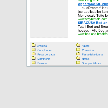
www.kanguro.it
Appartamenti, vill
... su eDreams! Nat
(se applicabile) l'
Monolocale Tutte le
www.stayrentals.com
SIRACUSA Bed and 
Tutti i Bed and Break
houses - Alle Bed an
www.bed-and-breakfast-
Amicizia
Amore
Compleanno
Comunione
Festa del papa
Festa della donna
Matrimonio
Natale
Patrono
Sms pronti festa