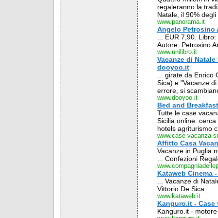
regaleranno la tradiz
Natale, il 90% degli i
www.panorama.it
Angelo Petrosino A
... EUR 7,90. Libro:
Autore: Petrosino An
www.unilibro.it
Vacanze di Natale
dooyoo.it
... girate da Enrico
Sica) e "Vacanze di 
errore, si scambiano 
www.dooyoo.it
Bed and Breakfast
Tutte le case vacanza
Sicilia online. cer
hotels agriturismo 
www.case-vacanza-sici
Affitto Casa Vacan
Vacanze in Puglia ne
... Confezioni Regal
www.compagniadellep
Kataweb Cinema - C
... Vacanze di Natal
Vittorio De Sica ...
www.kataweb.it
Kanguro.it - Case
Kanguro.it - motore