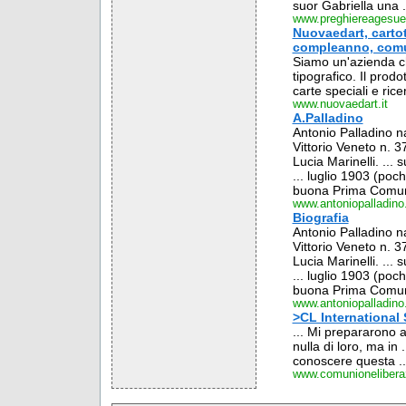
suor Gabriella una .
www.preghiereagesuem
Nuovaedart, cartot
compleanno, comuni
Siamo un'azienda ch
tipografico. Il prodo
carte speciali e rice
www.nuovaedart.it
A.Palladino
Antonio Palladino na
Vittorio Veneto n. 
Lucia Marinelli. ... 
... luglio 1903 (poch
buona Prima Comunio
www.antoniopalladino.
Biografia
Antonio Palladino na
Vittorio Veneto n. 
Lucia Marinelli. ... 
... luglio 1903 (poch
buona Prima Comunio
www.antoniopalladino.
>CL International S
... Mi prepararono 
nulla di loro, ma in .
conoscere questa ..
www.comunionelibera