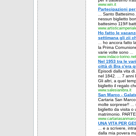
per il battesimo frasi
www.win.it
Partecipazioni pe
... Santo Battesimo
nessun biglietto b
battesimo 119/f batt
www.artisticaimperia
Ho fatto le vacanz
settimana gli zii c
... ho ancora fatto 
la Prima Comunione.
varie volte sono ...
www.indaco-torino.ne
Nel 1953 tra le va
città di Bra c'era 
Episodi dalla vita 
nel 1842. ... 7 an
Gli altri, a quel te
biglietto il regalo c
www.salesianibra.it
San Marco - Galat
Cartaria San Marco -
molte sorprese!! ..
biglietto da visita o
matrimonio. PART
www.cartariasanmarco
UNA VITA PER GE
... e a scrivere, in
dalla mia povera ma