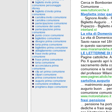
Cerca in Bombonier
biglietto invito prima
comunione personaggio
Comunione ...
disney
www.tuttoricerche.it
biglietto d invito prima
Magliette inter ga
comunione
cartolina invito comunione
... Signore Anello -
cartolina comunione
Biglietto Augurio ..
partecipazione comunione
Pupazzo - Biglietto 
comunione dei santo
partecipazione prima
interland.st
comunione
La vita di Domeni
punto croce comunione
La vita di Domenico
bigliettino comunione
Savio nasce nel 18
disegno prima comunione
torta prima comunione
in questo sacrament
bigliettino prima comunione
www.miaramandeha.i
abbigliamento comunione
LE LETTERINE DI
frase invito prima
comunione
Pagine cattoliche. A
frase prima comunione
Pio X quando aprì lor
torta comunione
sacramento della co
acconciatura prima
comunione e la malat
comunione
clip art prima comunione
del professor Milani
clipart comunione
www.paginecattoliche.
prima comunione invito
cartolina augurio
augurio prima comunione
comunione ereditaria
... matrimonio augu
preghiera dopo comunione
augurio buon ... pe
comunione comunione
www.motoreitaliano.it
frasi pensione
... pensione ha por
dediche e frasi augur