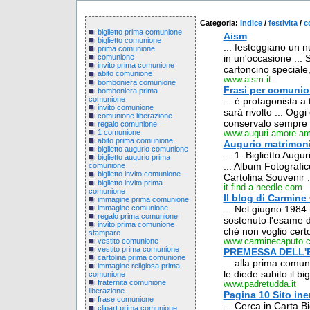
Categoria:
Indice
/
festivita
/
c
biglietto prima comunione
Aism
biglietto comunione
... festeggiano un 
prima comunione
in un'occasione ... 
comunione
invito prima comunione
cartoncino speciale, 
abito comunione
www.aism.it
bomboniera comunione
Frasi per comunio
bomboniera prima
comunione
... è protagonista a 
invito comunione
sarà rivolto ... Og
comunione liberazione
conservalo sempre n
regalo comunione
1 comunione
www.auguri.amore-amo
abito prima comunione
Augurio matrimonia
biglietto augurio comunione
... 1. Biglietto Aug
biglietto augurio prima
... Album Fotografi
comunione
biglietto invito comunione
Cartolina Souvenir ..
biglietto invito prima
it.find-a-needle.com
comunione
Il blog di Carmine
immagine prima comunione
immagine comunione
... Nel giugno 1984
regalo prima comunione
sostenuto l'esame di
invito prima comunione
ché non voglio certo
stampare
vestito comunione
www.carminecaputo.
vestito prima comunione
PREMESSA DELL'
cartolina prima comunione
... alla prima comun
immagine religiosa prima
le diede subito il bi
comunione
fraternita comunione
www.padretudda.it
liberazione
Pagina 10 Sito ine
frase comunione
... Cerca in Carta Bi
clipart prima comunione