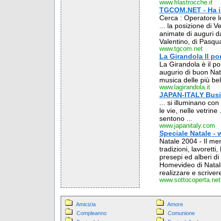
www.filastrocche.it
TGCOM.NET - Ha il 
Cerca : Operatore l
... la posizione di Ve
animate di auguri da
Valentino, di Pasqua
www.tgcom.net
La Girandola Il po
La Girandola è il po
augurio di buon Nata
musica delle più bel
www.lagirandola.it
JAPAN-ITALY Busi
... si illuminano con 
le vie, nelle vetrine
sentono ...
www.japanitaly.com
Speciale Natale -
Natale 2004 - Il merc
tradizioni, lavorett
presepi ed alberi di 
Homevideo di Natale 
realizzare e scrivere
www.sottocoperta.net
Amicizia
Amore
Compleanno
Comunione