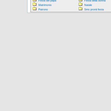
Festa del papa
Festa della donna
Matrimonio
Natale
Patrono
Sms pronti festa