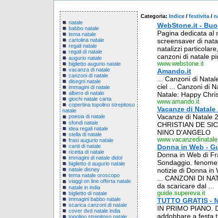
Categoria:
Indice
/
festivita
/
n
natale
WebStone.it - Buo
babbo natale
Pagina dedicata al na
tema natale
screensaver di natal
cartolina natale
regali natale
natalizzi particolare
regali di natale
canzoni di natale più
augurio natale
www.webstone.it
biglietto augurio natale
vacanza di natale
Amando.it
canzoni di natale
... Canzoni di Nata
disegni natale
ciel ... Canzoni di
immagini di natale
albero di natale
Natale: Happy Chris
giochi natale carta
www.amando.it
copertina topolino strepitoso
Vacanze di Natale
natale
Vacanze di Natale
poesia di natale
sfondi natale
CHRISTIAN DE SI
idea regali natale
NINO D'ANGELO
stella di natale
www.vacanzedinatale2
frasi augurio natale
canti di natale
Donna in Web - Gu
ricetta di natale
Donna in Web di Fran
immagini di natale didol
Sondaggio. fenomen
biglietto d augurio natale
notizie di Donna i
natale disney
tema natale oroscopo
... CANZONI DI NATA
viaggi on line offerta natale
da scaricare dal ...
natale in india
guide.supereva.it
biglietto di natale
immagini babbo natale
TUTTO GRATIS - Na
scarica canzoni di natale
IN PRIMO PIANO. Dec
cover dvd natale india
addobbare a festa tu
topolino strepitoso natale