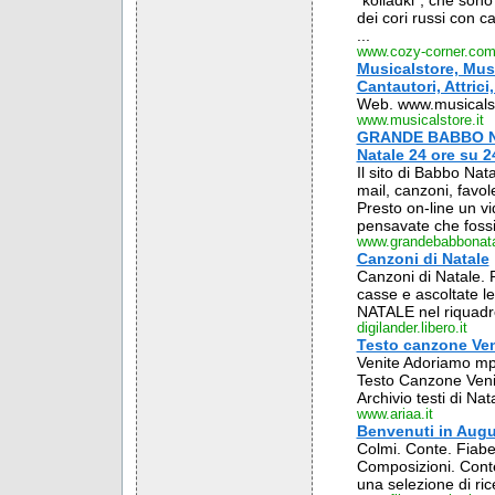
"koliadki", che sono
dei cori russi con c
...
www.cozy-corner.co
Musicalstore, Musi
Cantautori, Attrici
Web. www.musicalst
www.musicalstore.it
GRANDE BABBO NA
Natale 24 ore su 2
Il sito di Babbo Nat
mail, canzoni, favol
Presto on-line un vi
pensavate che fossi 
www.grandebabbonat
Canzoni di Natale
Canzoni di Natale. 
casse e ascoltate le
NATALE nel riquadro
digilander.libero.it
Testo canzone Ven
Venite Adoriamo mp3
Testo Canzone Venit
Archivio testi di Nata
www.ariaa.it
Benvenuti in Augu
Colmi. Conte. Fiabe.
Composizioni. Conte 
una selezione di rice