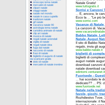
oroscopo tema natale
Natale Gratis!
mercatini di natale
www.tuttogratis.it
clipart natale
Sorrisi e Canzoni 
viaggi natale
... E, ancora, le canz
natale nel mondo
natale in casa cupiello
Ecco la ... "Le più b
tradizioni natale
www.sorrisi.com
gif natale
Vacanze di Natale
vacanza natale 90
astrologia tema natale
La canzoni di. Vacan
cartolina animate di natale
www.vacanzedinatale2
clip art natale
Babbo Natale, Lette
musica di natale
Natale, Auguri Nat
regali natale aziendali
vigilia di natale
Il sito di Babbo Nat
regali natale idea
regalo, invia gli aug
fuga dal natale
www.babbo-natale.it
racconto di natale
biglietti di compl
frasi di natale
biglietto d augurio di natale
biglietti di complean
da scaricare gratis
auguri natale augur
dolci di natale
download canzoni d
mercatini di natale trentino
natale download cart
edintorni.venturanet.it
Fuorisede - Guestb
... hai scordato le d
dedicato?? ... PS: c
www.fuorisede.net
Natale nella tradiz
favole, giochi, trad
Rozhdiestvo Tvoe, Xr
internazionale: il Na