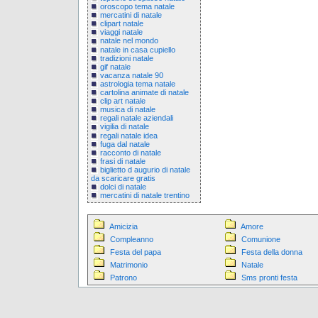
oroscopo tema natale
mercatini di natale
clipart natale
viaggi natale
natale nel mondo
natale in casa cupiello
tradizioni natale
gif natale
vacanza natale 90
astrologia tema natale
cartolina animate di natale
clip art natale
musica di natale
regali natale aziendali
vigilia di natale
regali natale idea
fuga dal natale
racconto di natale
frasi di natale
biglietto d augurio di natale
da scaricare gratis
dolci di natale
mercatini di natale trentino
Amicizia
Amore
Compleanno
Comunione
Festa del papa
Festa della donna
Matrimonio
Natale
Patrono
Sms pronti festa