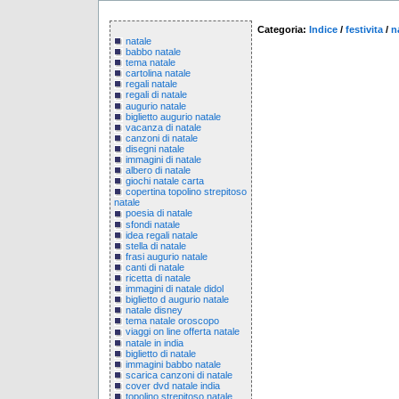
Categoria:
Indice
/
festivita
/
n
natale
babbo natale
tema natale
cartolina natale
regali natale
regali di natale
augurio natale
biglietto augurio natale
vacanza di natale
canzoni di natale
disegni natale
immagini di natale
albero di natale
giochi natale carta
copertina topolino strepitoso
natale
poesia di natale
sfondi natale
idea regali natale
stella di natale
frasi augurio natale
canti di natale
ricetta di natale
immagini di natale didol
biglietto d augurio natale
natale disney
tema natale oroscopo
viaggi on line offerta natale
natale in india
biglietto di natale
immagini babbo natale
scarica canzoni di natale
cover dvd natale india
topolino strepitoso natale