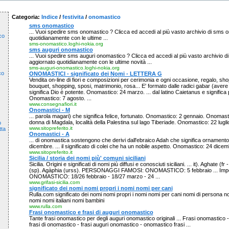
Categoria:
Indice
/
festivita
/
onomastico
sms onomastico
... Vuoi spedire sms onomastico ? Clicca ed accedi al più vasto archivio di sms 
co
quotidianamente con le ultime ...
sms-onomastico.loghi-nokia.org
sms auguri onomastico
... Vuoi spedire sms auguri onomastico ? Clicca ed accedi al più vasto archivio 
aggiornato quotidianamente con le ultime novità ...
sms-auguri-onomastico.loghi-nokia.org
co
ONOMASTICI - significato dei Nomi - LETTERA G
Vendita on-line di fiori e composizioni per cerimonia e ogni occasione, regalo, shop
bouquet, shopping, sposi, matrimonio, rosa... E' formato dalle radici gabar (avere 
significa Dio è potente. Onomastico: 24 marzo. ... dal latino Caietanus e signific
Onomastico: 7 agosto. ...
www.consegnafiori.it
Onomastici - M
... parola magari) che significa felice, fortunato. Onomastico: 2 gennaio. Onomastic
donna di Magdala, località della Palestina sul lago Tiberiade. Onomastico: 22 luglio
o
www.sitopreferito.it
tta
Onomastici - A
... di onomastica sostengono che derivi dall'ebraico Adah che significa ornament
dicembre. ... il significato di colei che ha un nobile aspetto. Onomastico: 24 dicemb
www.sitopreferito.it
Sicilia / storia dei nomi più' comuni siciliani
Sicilia. Origini e significati di nomi più diffusi e conosciuti siciliani. ... it). Aghate (
(sp). Agàphia (urss). PERSONAGGI FAMOSI: ONOMASTICO: 5 febbraio ... Imper
ONOMASTICO: 18/26 febbraio - 18/27 marzo - 24 ...
www.grifasi-sicilia.com
significato dei nomi nomi propri i nomi nomi per cani
Rulla.com significato dei nomi nomi propri i nomi nomi per cani nomi di persona no
nomi nomi italiani nomi bambini
www.rulla.com
Frasi onomastico e frasi di auguri onomastico
Tante frasi onomastico per degli auguri onomastico originali ... Frasi onomastico 
frasi di onomastico - frasi auguri onomastico - onomastico frasi ...