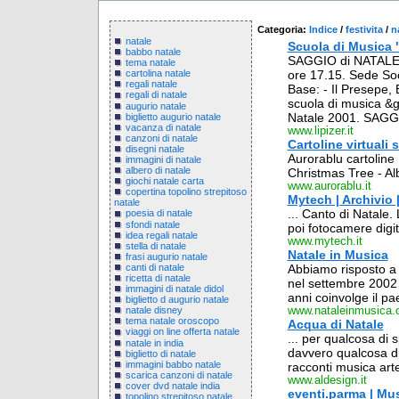
Categoria:
Indice
/
festivita
/
n
natale
Scuola di Musica "
babbo natale
SAGGIO di NATALE. 
tema natale
ore 17.15. Sede So
cartolina natale
regali natale
Base: - Il Presepe,
regali di natale
scuola di musica &gt
augurio natale
Natale 2001. SAGGI
biglietto augurio natale
vacanza di natale
www.lipizer.it
canzoni di natale
Cartoline virtuali s
disegni natale
Aurorablu cartoline
immagini di natale
albero di natale
Christmas Tree - Alb
giochi natale carta
www.aurorablu.it
copertina topolino strepitoso
Mytech | Archivio 
natale
... Canto di Natale.
poesia di natale
sfondi natale
poi fotocamere digita
idea regali natale
www.mytech.it
stella di natale
Natale in Musica
frasi augurio natale
canti di natale
Abbiamo risposto a 
ricetta di natale
nel settembre 2002 p
immagini di natale didol
anni coinvolge il pa
biglietto d augurio natale
www.nataleinmusica.
natale disney
tema natale oroscopo
Acqua di Natale
viaggi on line offerta natale
... per qualcosa di s
natale in india
davvero qualcosa di
biglietto di natale
immagini babbo natale
racconti musica art
scarica canzoni di natale
www.aldesign.it
cover dvd natale india
eventi.parma | Mus
topolino strepitoso natale