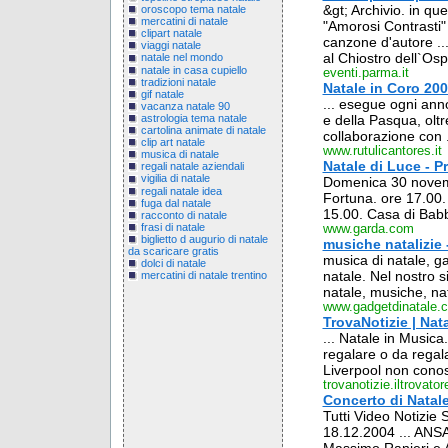
&gt; Archivio. in qu
oroscopo tema natale
mercatini di natale
"Amorosi Contrasti" 
clipart natale
canzone d'autore ..
viaggi natale
al Chiostro dell`Osp
natale nel mondo
natale in casa cupiello
eventi.parma.it
tradizioni natale
Natale in Coro 20
gif natale
... esegue ogni anno
vacanza natale 90
astrologia tema natale
e della Pasqua, oltr
cartolina animate di natale
collaborazione con .
clip art natale
www.rutulicantores.it
musica di natale
Natale di Luce - 
regali natale aziendali
vigilia di natale
Domenica 30 novemb
regali natale idea
Fortuna. ore 17.00.
fuga dal natale
15.00. Casa di Babb
racconto di natale
frasi di natale
www.garda.com
biglietto d augurio di natale
musiche natalizie
da scaricare gratis
musica di natale, ga
dolci di natale
natale. Nel nostro s
mercatini di natale trentino
natale, musiche, nata
www.gadgetdinatale.
TrovaNotizie | Nat
... Natale in Musica
regalare o da regalar
Liverpool non conos
trovanotizie.iltrovatore
Concerto di Natal
Tutti Video Notizie 
18.12.2004 ... ANSA