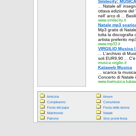
Smilecity: MUSIC
... Natale all' inse
ottava edizione del '
nell' arco di ... Basil
www.smilecity.it
Natale mp3 scarica
Mp3 gratis di Natal
tutta la discografia 
artista preferito m
www.mp33.it
VIRGILIO Musica | 
... L'archivio di Mus
soli EUR9,90 ... C'è i
musica.virgilio.it
Kataweb Musica
... scarica la music
Concerto di Natale in
www.kwmusica.katawe
Amicizia
Amore
Compleanno
Comunione
Festa del papa
Festa della donna
Matrimonio
Natale
Patrono
Sms pronti festa