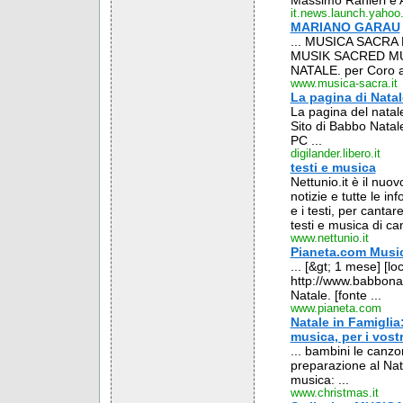
Massimo Ranieri e A
it.news.launch.yaho
MARIANO GARAU
... MUSICA SACR
MUSIK SACRED MU
NATALE. per Coro a 
www.musica-sacra.it
La pagina di Natal
La pagina del natale 2
Sito di Babbo Natale
PC ...
digilander.libero.it
testi e musica
Nettunio.it è il nuov
notizie e tutte le in
e i testi, per cantar
testi e musica di cant
www.nettunio.it
Pianeta.com Musi
... [&gt; 1 mese] [lo
http://www.babbonata
Natale. [fonte ...
www.pianeta.com
Natale in Famiglia:
musica, per i vostr
... bambini le canzon
preparazione al Nata
musica: ...
www.christmas.it