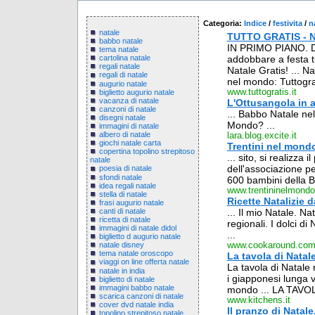
Categoria:
Indice
/
festivita
/
n
natale
TUTTO GRATIS - Na
babbo natale
IN PRIMO PIANO. Dec
tema natale
addobbare a festa tu
cartolina natale
regali natale
Natale Gratis! ... N
regali di natale
nel mondo: Tuttogra
augurio natale
www.tuttogratis.it
biglietto augurio natale
vacanza di natale
L'Ottusangola in a
canzoni di natale
... Babbo Natale ne
disegni natale
Mondo? ...
immagini di natale
albero di natale
lara.blog.excite.it
giochi natale carta
Trentini nel mond
copertina topolino strepitoso
... sito, si realizza
natale
dell'associazione pe
poesia di natale
sfondi natale
600 bambini della Bo
idea regali natale
www.trentininelmondo.
stella di natale
Ricette Natalizie 
frasi augurio natale
canti di natale
... Il mio Natale. Na
ricetta di natale
regionali. I dolci di
immagini di natale didol
...
biglietto d augurio natale
www.cookaround.co
natale disney
tema natale oroscopo
La tavola di Natal
viaggi on line offerta natale
La tavola di Natale 
natale in india
i giapponesi lunga v
biglietto di natale
immagini babbo natale
mondo ... LA TAVOL
scarica canzoni di natale
www.kitchens.it
cover dvd natale india
Il pranzo di Natal
topolino strepitoso natale