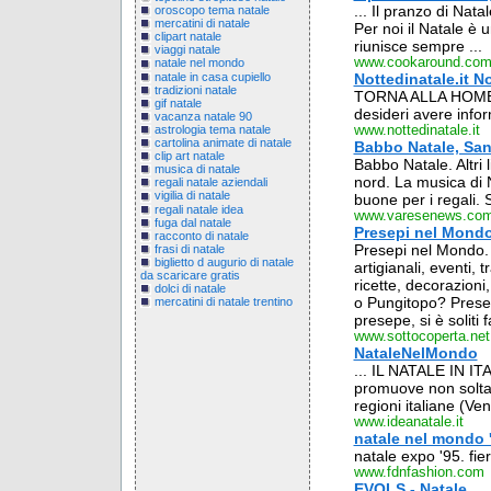
... Il pranzo di Nat
oroscopo tema natale
mercatini di natale
Per noi il Natale è 
clipart natale
riunisce sempre ...
viaggi natale
www.cookaround.co
natale nel mondo
natale in casa cupiello
Nottedinatale.it N
tradizioni natale
TORNA ALLA HOME P
gif natale
desideri avere info
vacanza natale 90
astrologia tema natale
www.nottedinatale.it
cartolina animate di natale
Babbo Natale, San
clip art natale
Babbo Natale. Altri 
musica di natale
nord. La musica di N
regali natale aziendali
vigilia di natale
buone per i regali.
regali natale idea
www.varesenews.co
fuga dal natale
Presepi nel Mondo
racconto di natale
Presepi nel Mondo. N
frasi di natale
biglietto d augurio di natale
artigianali, eventi, 
da scaricare gratis
ricette, decorazioni,
dolci di natale
o Pungitopo? Presep
mercatini di natale trentino
presepe, si è soliti 
www.sottocoperta.net
NataleNelMondo
... IL NATALE IN I
promuove non soltant
regioni italiane (Ven
www.ideanatale.it
natale nel mondo '
natale expo '95. fie
www.fdnfashion.com
EVOLS - Natale