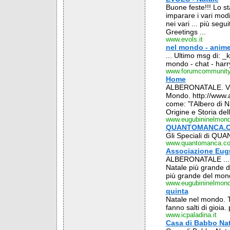
Buone feste!!! Lo st
imparare i vari mod
nei vari ... più se
Greetings ...
www.evols.it
nel mondo - anim
... Ultimo msg di: _k
mondo - chat - harry
www.forumcommunity
Home
ALBERONATALE. Visita
Mondo. http://www.a
come: "l'Albero di 
Origine e Storia del
www.eugubininelmond
QUANTOMANCA.COM 
Gli Speciali di Q
www.quantomanca.c
Associazione Eug
ALBERONATALE ... en
Natale più grande d
più grande del mondo
www.eugubininelmond
quinta
Natale nel mondo. T
fanno salti di gioia
www.icpaladina.it
Casa di Babbo Nat