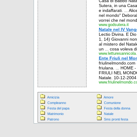
Casa di Babbo Nata
Sutera, in una Casa 
e indaffarati. ... A
nel mondo" Deborah
vorrei che nel mondo
www.godsutera.it
Natale nel IV Vang
Lectio Divina. E Di
1, 14) Giovanni non 
al mistero del Natal
un ... cosa voleva d
www.letturesannicola.
Ente Friuli nel M
friulinelmondo.com -
friulana. ... HOME
FRIULI NEL MONDO - 
Natale. 10-12-2004 
www.friulinelmondo.
Amicizia
Amore
Compleanno
Comunione
Festa del papa
Festa della donna
Matrimonio
Natale
Patrono
Sms pronti festa