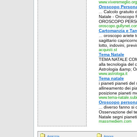
www.viveremeglio.org
Oroscopo Persona
... Calcolo gratuito 
Natale - Oroscopo P
OROSCOPO PERSO
oroscopo.gullynet.co
Cartomanzia e Tar
... oroscopo ariete 
sagittario capricorn
lotto, indovini, previs
acquisti.st
Tema Natale
TEMA NATALE COMPU
alla tecnologia del 
Astrologia &amp; Or
www.astrologa.it
Tema natale
i pianeti pianeti de
allineamento dei pian
posizione pianeti mo
www.tema-natale.subi
Oroscopo persona
... diverso fanno si
Osservazione del te
Natale segni pianeti
massmediem.com
Amicizia
Amore