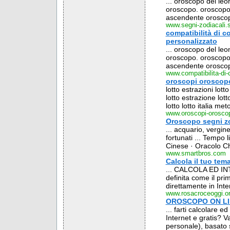
... oroscopo del leo
oroscopo. oroscopo 
ascendente oroscop
www.segni-zodiacali.s
compatibilità di c
personalizzato
... oroscopo del leo
oroscopo. oroscopo 
ascendente oroscop
www.compatibilita-di-
oroscopi oroscopo 
lotto estrazioni lott
lotto estrazione lott
lotto lotto italia meto
www.oroscopi-oroscop
Oroscopo segni zo
... acquario, vergin
fortunati ... Tempo 
Cinese · Oracolo Ch
www.smartbros.com
Calcola il tuo tem
... CALCOLA ED IN
definita come il pri
direttamente in Inter
www.rosacroceoggi.o
OROSCOPO ON LI
... farti calcolare 
Internet e gratis? V
personale), basato su