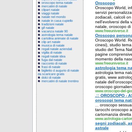
Oroscopo
oroscopo tema natale
mercatini di natale
Oroscopo World, inf
clipart natale
servizi personalizzat
viaggi natale
zodiacali, calcoli o
natale nel mondo
natale in casa cupiello
nell'evolversi dell
tradizioni natale
natale, oroscopo di 
gif natale
www.freeuniverse.it
vacanza natale 90
astrologia tema natale
Oroscopo personali
cartolina animate di natale
Oroscopo World. Rea
clip art natale
cinesi), studio tema 
musica di natale
studio del Tema Nat
regali natale aziendali
vigilia di natale
pagine comprensive 
regali natale idea
momento della nasci
fuga dal natale
www.freeuniverse.it
racconto di natale
frasi di natale
astrologia tema na
biglietto d augurio di natale
astrologia tema nata
da scaricare gratis
gratis, www astrolog
dolci di natale
mercatini di natale trentino
natale dell'oroscopo
oroscopo giornaliero
www.oroscopo-del-gio
.:: OROSCOPO - A
oroscopi tema na
... oroscopo sessual
tarocchi oroscopo a
cartomanzia diretta 
www.astrologia-carto
segni zodiacali, a
astrale