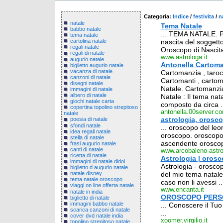
Categoria:
Indice
/
festivita
/
n
natale
Tema Natale
babbo natale
... TEMA NATALE. Pe
tema natale
nascita del soggett
cartolina natale
regali natale
Oroscopo di Nascita 
regali di natale
www.astrologa.it
augurio natale
Antonella Cartoma
biglietto augurio natale
vacanza di natale
Cartomanzia , tarocch
canzoni di natale
Cartomanti , cartom
disegni natale
Natale. Cartomanzia 
immagini di natale
albero di natale
Natale : Il tema nata
giochi natale carta
composto da circa .
copertina topolino strepitoso
antonella.00server.c
natale
astrologia, orosco
poesia di natale
sfondi natale
... oroscopo del leo
idea regali natale
oroscopo. oroscopo 
stella di natale
ascendente oroscop
frasi augurio natale
canti di natale
www.arcobaleno-astro
ricetta di natale
Astrologia | orosc
immagini di natale didol
Astrologia - orosco
biglietto d augurio natale
del mio tema natale,
natale disney
tema natale oroscopo
caso non li avessi ..
viaggi on line offerta natale
www.encanta.it
natale in india
OROSCOPO PERSON
biglietto di natale
immagini babbo natale
... Conoscere il Tu
scarica canzoni di natale
...
cover dvd natale india
xoomer.virgilio.it
topolino strepitoso natale