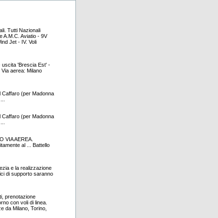
i. Tutti Nazionali
 A.M.C. Aviatio - 9V
d Jet - IV. Voli
uscita 'Brescia Est' -
. Via aerea: Milano
el Caffaro (per Madonna
...
el Caffaro (per Madonna
...
IVO VIA AEREA.
tamente al ... Battello
ezia e la realizzazione
gici di supporto saranno
ati, prenotazione
rno con voli di linea.
ze da Milano, Torino,