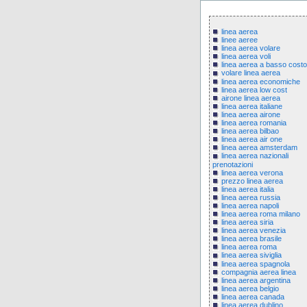
linea aerea
linee aeree
linea aerea volare
linea aerea voli
linea aerea a basso costo
volare linea aerea
linea aerea economiche
linea aerea low cost
airone linea aerea
linea aerea italiane
linea aerea airone
linea aerea romania
linea aerea bilbao
linea aerea air one
linea aerea amsterdam
linea aerea nazionali
prenotazioni
linea aerea verona
prezzo linea aerea
linea aerea italia
linea aerea russia
linea aerea napoli
linea aerea roma milano
linea aerea siria
linea aerea venezia
linea aerea brasile
linea aerea roma
linea aerea siviglia
linea aerea spagnola
compagnia aerea linea
linea aerea argentina
linea aerea belgio
linea aerea canada
linea aerea dublino