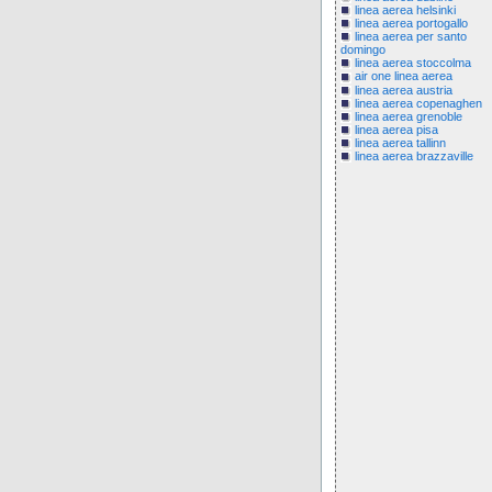
linea aerea helsinki
linea aerea portogallo
linea aerea per santo
domingo
linea aerea stoccolma
air one linea aerea
linea aerea austria
linea aerea copenaghen
linea aerea grenoble
linea aerea pisa
linea aerea tallinn
linea aerea brazzaville