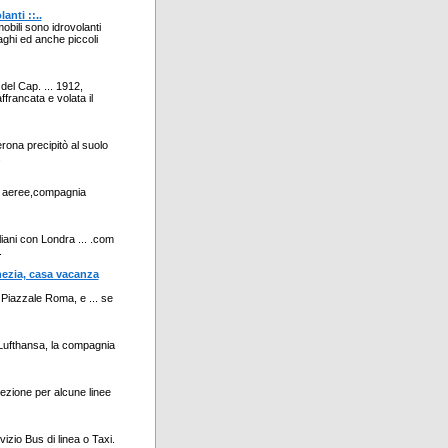
anti ::..
obili sono idrovolanti
laghi ed anche piccoli
del Cap. ... 1912,
rancata e volata il
rona precipitò al suolo
.
nie aeree,compagnia
liani con Londra ... .com
.
nezia, casa vacanza
 Piazzale Roma, e ... se
i Lufthansa, la compagnia
cezione per alcune linee
zio Bus di linea o Taxi.