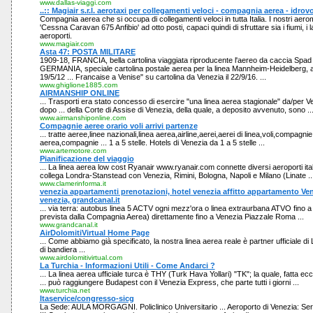
www.dallas-viaggi.com
..:: Magiair s.r.l. aerotaxi per collegamenti veloci - compagnia aerea - idrovol
Compagnia aerea che si occupa di collegamenti veloci in tutta Italia. I nostri aerom
'Cessna Caravan 675 Anfibio' ad otto posti, capaci quindi di sfruttare sia i fiumi, i 
aeroporti.
www.magiair.com
Asta 47: POSTA MILITARE
1909-18, FRANCIA, bella cartolina viaggiata riproducente l'aereo da caccia Spad 
GERMANIA, speciale cartolina postale aerea per la linea Mannheim-Heidelberg, aff
19/5/12 ... Francaise a Venise" su cartolina da Venezia il 22/9/16. ...
www.ghiglione1885.com
AIRMANSHIP ONLINE
... Trasporti era stato concesso di esercire "una linea aerea stagionale" da/per Ve
dopo ... della Corte di Assise di Venezia, della quale, a deposito avvenuto, sono ..
www.airmanshiponline.com
Compagnie aeree orario voli arrivi partenze
... tratte aeree,linee nazionali,linea aerea,airline,aerei,aerei di linea,voli,compag
aerea,compagnie ... 1 a 5 stelle. Hotels di Venezia da 1 a 5 stelle ...
www.artemotore.com
Pianificazione del viaggio
... La linea aerea low cost Ryanair www.ryanair.com connette diversi aeroporti ita
collega Londra-Stanstead con Venezia, Rimini, Bologna, Napoli e Milano (Linate ..
www.clamerinforma.it
venezia appartamenti prenotazioni, hotel venezia affitto appartamento Ve
venezia, grandcanal.it
... via terra: autobus linea 5 ACTV ogni mezz'ora o linea extraurbana ATVO fino a
prevista dalla Compagnia Aerea) direttamente fino a Venezia Piazzale Roma ...
www.grandcanal.it
AirDolomitiVirtual Home Page
... Come abbiamo già specificato, la nostra linea aerea reale è partner ufficiale d
di bandiera ...
www.airdolomitivirtual.com
La Turchia - Informazioni Utili - Come Andarci ?
... La linea aerea ufficiale turca è THY (Turk Hava Yollari) "TK"; la quale, fatta ec
... può raggiungere Budapest con il Venezia Express, che parte tutti i giorni ...
www.turchia.net
Itaservice/congresso-sicg
La Sede: AULA MORGAGNI. Policlinico Universitario ... Aeroporto di Venezia: Servi