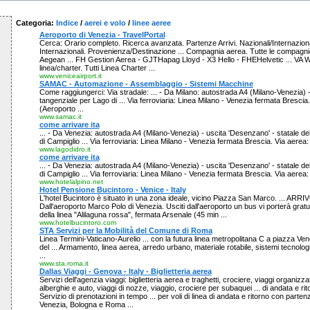
Categoria:
Indice
/
aerei e volo
/
linee aeree
Aeroporto di Venezia - TravelPortal
Cerca: Orario completo. Ricerca avanzata. Partenze Arrivi. Nazionali/Internazional
Internazionali. Provenienza/Destinazione ... Compagnia aerea. Tutte le compagnie
Aegean ... FH Gestion Aerea - GJTHapag Lloyd - X3 Hello - FHEHelvetic ... VA Win
linea/charter. Tutti Linea Charter ...
www.veniceairport.it
SAMAC - Automazione - Assemblaggio - Sistemi Macchine
Come raggiungerci: Via stradale: ... - Da Milano: autostrada A4 (Milano-Venezia) - 
tangenziale per Lago di ... Via ferroviaria: Linea Milano - Venezia fermata Brescia
(Aeroporto ...
www.samac.it
come arrivare ita
... - Da Venezia: autostrada A4 (Milano-Venezia) - uscita 'Desenzano' - statale d
di Campiglio ... Via ferroviaria: Linea Milano - Venezia fermata Brescia. Via aerea: 
www.lagodidro.it
come arrivare ita
... - Da Venezia: autostrada A4 (Milano-Venezia) - uscita 'Desenzano' - statale d
di Campiglio ... Via ferroviaria: Linea Milano - Venezia fermata Brescia. Via aerea: 
www.hotelalpino.net
Hotel Pensione Bucintoro - Venice - Italy
L'hotel Bucintoro è situato in una zona ideale, vicino Piazza San Marco. ... ARR
Dall'aeroporto Marco Polo di Venezia. Usciti dall'aeroporto un bus vi porterà gratui
della linea "Alilaguna rossa", fermata Arsenale (45 min ...
www.hotelbucintoro.com
STA Servizi per la Mobilità del Comune di Roma
Linea Termini-Vaticano-Aurelio ... con la futura linea metropolitana C a piazza Ven
del ... Armamento, linea aerea, arredo urbano, materiale rotabile, sistemi tecnolo
...
www.sta.roma.it
Dallas Viaggi - Genova - Italy - Biglietteria aerea
Servizi dell'agenzia viaggi: biglietteria aerea e traghetti, crociere, viaggi organizz
alberghie e auto, viaggi di nozze, viaggio, crociere per subaquei ... di andata e rito
Servizio di prenotazioni in tempo ... per voli di linea di andata e ritorno con parten
Venezia, Bologna e Roma ...