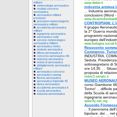
militare
www.deber.it
meteorologia aeronautica
industria armiera 
risultati concorso
... Industria aerona
aeronautica
conclusioni (Word - 
aeronautica militare
previsioni
www.disarmolombardi
previsioni meteorologiche
CONTROPIANI: L'in
aeronautica militare
Il gruppo Aeronauti
accademia aeronautica
militare
la 2^ Guerra mondia
ingegneria aeronautica
programmi nazionali
aeronautica civile
europeo dell'industr
servizio meteorologico
aeronautica militare
www.bologna.social-f
aeronautica meteo
Resoconto sommari
amianto aeronautica
Commercio, Turis
difesa aeronautica it
INDUSTRIA, COMME
concorso aeronautica vfb
industria aeronautica
Seduta. Presidenza 
rivista di aeronautica
sottosegretario di St
abbigliamento aeronautica
ore 14,35. ... Situa
militare
aeronautica concorso
proposta di relazione
aeronautica stanag
notes3.senato.it
libreria aeronautica
MUSEO AERONAUT
aeronautica imperiale 46
corso Giambone 46/1
divisa aeronautica
accademia aeronautica it
Torino! ... difficile
scuola aeronautica
della Scuola di aero
industria aereonautica
ingegneria aeronauti
www.fly-net.org
Accordo Finmecca
... Il panorama dell
bipolare: dei ... nel