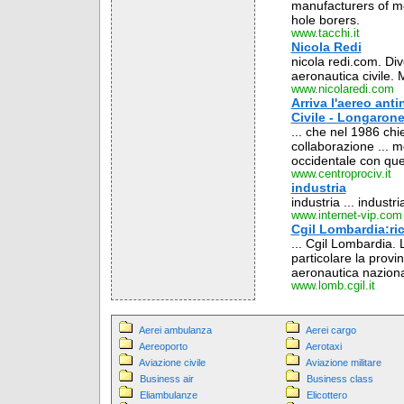
manufacturers of m
hole borers.
www.tacchi.it
Nicola Redi
nicola redi.com. Di
aeronautica civil
www.nicolaredi.com
Arriva l'aereo ant
Civile - Longaron
... che nel 1986 chi
collaborazione ... mo
occidentale con quel
www.centroprociv.it
industria
industria ... industria
www.internet-vip.com
Cgil Lombardia:ri
... Cgil Lombardia. L
particolare la provin
aeronautica nazional
www.lomb.cgil.it
Aerei ambulanza
Aerei cargo
Aereoporto
Aerotaxi
Aviazione civile
Aviazione militare
Business air
Business class
Eliambulanze
Elicottero