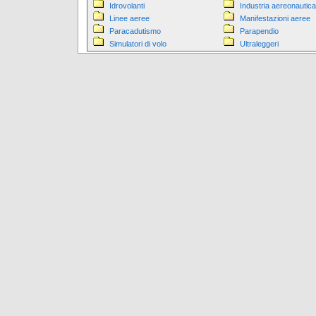
Idrovolanti
Industria aereonautica
Linee aeree
Manifestazioni aeree
Paracadutismo
Parapendio
Simulatori di volo
Ultraleggeri