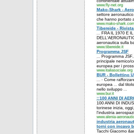
continentale attualm
www.fly-net.org
Mako-Shark - Aero
settore aeronautico.
che hanno portato al
www.mako-shark.co
Tibereide - Rivist
... FRA IL 1970 E
DELL'AERONAUTICA MI
aeronautica sulla b
www.tibereide.it
Programma JSF
... Programma JSF..u
principale nemico/co
europea per i prossi
www.italiasociale.org
BUR - Bollettino U
... · Come rafforzare
europea ... dal titol
nello sviluppo ...
www.bur.it
::100 ANNI DI AE
100 ANNI DI INDUS
torinese inizia, ogg
l'industria aerospazi
www.alenia-aeronautic
industria aeronau
torni con incavo bo
Tacchi Giacomo &amp