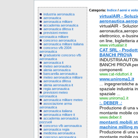
Categoria:
Indice
/
aerei e volo
industria aeronautica
virtualAIR - Soluzi
aeronautica
aeronautica,aeropo
aeronautica militare
virtualAIR - Soluzion
accademia aeronautica
aeronautica difesa it
aeronautica,aeropor
previsioni meteo
elettronico, e-busin
aeronautica militare
on line, biglietteria
concorso aeronautica
aeronautica militare italiana
www.virtualair.it
concorso vfb 2004
CAT SRL - Prodot
aeronautica
BANCHI PROVA
graduatorie concorso vfb
aeronautica
INDUSTRIA AUTOM
aeronautica it
BANCHI PROVA per r
meteo aeronautica
componenti
alenia aeronautica
bancarella aeronautica
www.cat-riduttori.it
meteo aeronautica militare
www.uniroma1.it
aeronautica difesa
... ingegneristiche 
alenia aeronautica it
spaziale industria in
regia aeronautica
previsioni meteo
spaziale ...
aeronautica
www.uniroma1.it
aeronautica militare meteo
:. DEBER .:
associazione arma
aeronautica
Produzione di una v
aeronautica italiana
montante mobile co
aeronautica militare it
www.deber.it
accademia aeronautica
montanti mobili st
pozzuoli
concorso vfb aeronautica
machine milling mac
aeronautica regia
Produzione di una v
medicina aeronautica
montante mobile co
concorso aeronautica