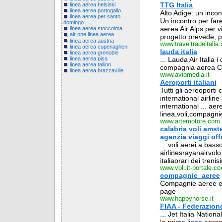
TTG Italia
linea aerea helsinki
linea aerea portogallo
Alto Adige: un incon
linea aerea per santo
Un incontro per fare 
domingo
aerea Air Alps per v
linea aerea stoccolma
air one linea aerea
progetto prevede, pe
linea aerea austria
www.traveltradeitalia
linea aerea copenaghen
lauda italia
linea aerea grenoble
linea aerea pisa
... Lauda Air Italia i
linea aerea tallinn
compagnia aerea Cub
linea aerea brazzaville
www.aviomedia.it
Aeroporti italiani
Tutti gli aereoporti ci
international airline
international ... aer
linea,voli,compagnie
www.artemotore.com
calabria voli amste
agenzia viaggi off
... voli aerei a bas
airlinesrayanairvolo
italiaorari dei trenis
www.voli.it-portale.c
compagnie_aeree
Compagnie aeree e
page
www.happyhorse.it
FIAA - Federazione
... Jet Italia Nationa