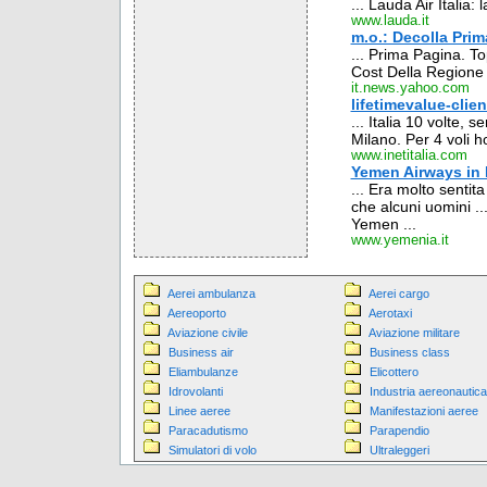
... Lauda Air Italia: l
www.lauda.it
m.o.: Decolla Pri
... Prima Pagina. To
Cost Della Regione .
it.news.yahoo.com
lifetimevalue-clien
... Italia 10 volte,
Milano. Per 4 voli 
www.inetitalia.com
Yemen Airways in I
... Era molto sentita
che alcuni uomini ...
Yemen ...
www.yemenia.it
Aerei ambulanza
Aerei cargo
Aereoporto
Aerotaxi
Aviazione civile
Aviazione militare
Business air
Business class
Eliambulanze
Elicottero
Idrovolanti
Industria aereonautica
Linee aeree
Manifestazioni aeree
Paracadutismo
Parapendio
Simulatori di volo
Ultraleggeri