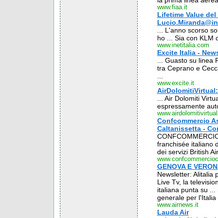
la prima linea aerea 
www.fiaa.it
Lifetime Value del cl
Lucio.Miranda@ine
... L'anno scorso so
ho ... Sia con KLM 
www.inetitalia.com
Excite Italia - New
... Guasto su linea
tra Ceprano e Cecca
...
www.excite.it
AirDolomitiVirtu
... Air Dolomiti Virt
espressamente autor
www.airdolomitivirtua
Confcommercio Ass
Caltanissetta - C
CONFCOMMERCIO E NA
franchisée italiano 
dei servizi British Ai
www.confcommerciocl
GENOVA E VERON
Newsletter: Alitalia p
Live Tv, la televisi
italiana punta su ..
generale per l'Italia
www.airnews.it
Lauda Air