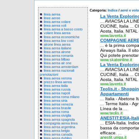
Categoria:
Indice
/
aerei e volo
linea aerea
La Venta Exploring
linee aeree
... AVIACSA LA LI
linea aerea volare
CUCINE, Italia ...
linea aerea voli
linea aerea a basso costo
Aosta, Italia. NITAL 
volare linea aerea
www.laventa.it
linea aerea economiche
COMPAGNIE AER
linea aerea low cost
airone linea aerea
... è la prima compag
linea aerea italiane
Airways Italia. Il si
linea aerea airone
Qui potete prenotare
linea aerea romania
linea aerea bilbao
www.skateinline.it
linea aerea air one
La Venta Explorin
linea aerea amsterdam
... AVIACSA LA LI
linea aerea nazionali
CUCINE, Italia ...
prenotazioni
linea aerea verona
Aosta, Italia. NITAL 
prezzo linea aerea
www.laventa.it
linea aerea italia
Teolis.it - Shoppi
linea aerea russia
linea aerea napoli
Appartamenti
linea aerea roma milano
... Italia - Abetone 
linea aerea siria
... Terme Italia - Agr
linea aerea venezia
Línea de la ...
linea aerea brasile
linea aerea roma
www.teolis.it
linea aerea siviglia
ANESTIT:ESIA-Ital
linea aerea spagnola
... ESIA-Italia. Indi
compagnia aerea linea
linea aerea argentina
bassa da comportar
linea aerea belgio
efficace. ...
linea aerea canada
anestit.unipa.it
linea aerea dublino