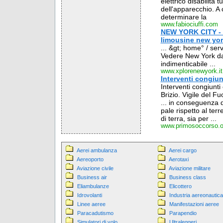
elettrico disabilita 
dell'apparecchio. A 
determinare la
www.fabiociuffi.com
NEW YORK CITY - s
limousine new york
... &gt; home° / serv
Vedere New York dall
indimenticabile ...
www.xplorenewyork.it
Interventi congiun
Interventi congiunti
Brizio. Vigile del 
... in conseguenza de
pale rispetto al terr
di terra, sia per ...
www.primosoccorso.o
Aerei ambulanza
Aerei cargo
Aereoporto
Aerotaxi
Aviazione civile
Aviazione militare
Business air
Business class
Eliambulanze
Elicottero
Idrovolanti
Industria aereonautica
Linee aeree
Manifestazioni aeree
Paracadutismo
Parapendio
Simulatori di volo
Ultraleggeri