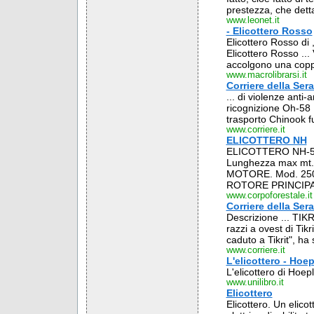
prestezza, che detta
www.leonet.it
- Elicottero Rosso
Elicottero Rosso di ,
Elicottero Rosso ...
accolgono una coppia
www.macrolibrarsi.it
Corriere della Sera
... di violenze anti
ricognizione Oh-58 D
trasporto Chinook fu 
www.corriere.it
ELICOTTERO NH
ELICOTTERO NH-5
Lunghezza max mt. 
MOTORE. Mod. 250 
ROTORE PRINCIPAL
www.corpoforestale.it
Corriere della Sera 
Descrizione ... TIK
razzi a ovest di Tikr
caduto a Tikrit", ha 
www.corriere.it
L'elicottero - Hoep
L'elicottero di Hoepl
www.unilibro.it
Elicottero
Elicottero. Un elico