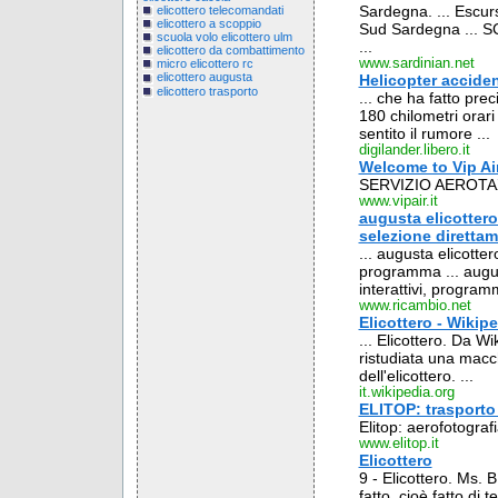
Sardegna. ... Escur
elicottero telecomandati
elicottero a scoppio
Sud Sardegna ... 
scuola volo elicottero ulm
...
elicottero da combattimento
www.sardinian.net
micro elicottero rc
elicottero augusta
Helicopter accide
elicottero trasporto
... che ha fatto pre
180 chilometri orari 
sentito il rumore ...
digilander.libero.it
Welcome to Vip Air
SERVIZIO AEROTA
www.vipair.it
augusta elicottero
selezione direttam
... augusta elicotter
programma ... august
interattivi, programm
www.ricambio.net
Elicottero - Wikip
... Elicottero. Da Wi
ristudiata una macch
dell'elicottero. ...
it.wikipedia.org
ELITOP: trasporto
Elitop: aerofotografi
www.elitop.it
Elicottero
9 - Elicottero. Ms. 
fatto, cioè fatto di 