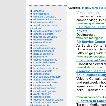
Categoria:
Indice
/
aerei e volo
elicottero
Viaggincamper
foto elicottero
... vacanze in camper
simulatore elicottero
camper. viaggi in eli
elicottero radiocomandati
elicottero elettrici
www.viaggiincamper.
sfondi computer aereo
Il Portale della D
elicottero
privata.
elicottero motore scoppio
elicottero elettrico
Decimaregio
modellismo elicottero
www.decimaregio.it
elicottero militari
Air Service Center 
patente elicottero
Air Service Center S
rc elicottero
elicottero ultraleggeri
Hubschrauber Servic
noleggio elicottero
| Alto Adige | Südtiro
pilota di elicottero
www.airservicecenter
elicottero rc
elicottero modellismo
Eliabruzzo srl Serv
scuola di elicottero
Eliabruzzo Servizi d
agusta elicottero
www.eliabruzzo.com
brevetto per elicottero
escursioni e trans
elicottero agusta
elicottero usati
Eolie islands Sicil
brevetto pilota elicottero
Vulcano Consult, escu
augusta elicottero
and rent weekly hous
scuola volo elicottero
elicottero apache
agenzia immobiliare
elicottero carabinieri
nelle... Transfer in 
elicottero da guerra
...
giochi elicottero
elicottero gioco
www.vulcanoconsult.i
elicottero radiocomandato
Elicottero in Sar
sfondi computer aereo
Turismo Mediterraneo
elicottero caccia