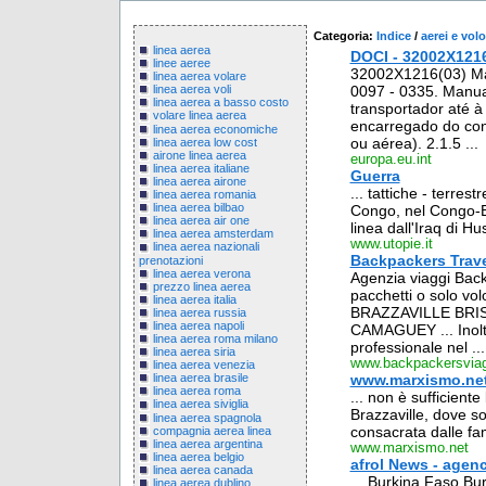
Categoria:
Indice
/
aerei e volo
linea aerea
DOCI - 32002X1216
linee aeree
32002X1216(03) Man
linea aerea volare
0097 - 0335. Manu
linea aerea voli
linea aerea a basso costo
transportador até à 
volare linea aerea
encarregado do contr
linea aerea economiche
ou aérea). 2.1.5 ...
linea aerea low cost
airone linea aerea
europa.eu.int
linea aerea italiane
Guerra
linea aerea airone
... tattiche - terres
linea aerea romania
linea aerea bilbao
Congo, nel Congo-Br
linea aerea air one
linea dall'Iraq di Hu
linea aerea amsterdam
www.utopie.it
linea aerea nazionali
Backpackers Travel
prenotazioni
linea aerea verona
Agenzia viaggi Backp
prezzo linea aerea
pacchetti o solo 
linea aerea italia
BRAZZAVILLE BR
linea aerea russia
linea aerea napoli
CAMAGUEY ... Inoltr
linea aerea roma milano
professionale nel ...
linea aerea siria
www.backpackersvia
linea aerea venezia
www.marxismo.ne
linea aerea brasile
linea aerea roma
... non è sufficient
linea aerea siviglia
Brazzaville, dove son
linea aerea spagnola
consacrata dalle fam
compagnia aerea linea
linea aerea argentina
www.marxismo.net
linea aerea belgio
afrol News - agenc
linea aerea canada
... Burkina Faso B
linea aerea dublino