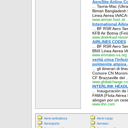
AeroSite Airline C
... Tavria-Mac (Uk
Biman Bangladesh B
Linea Aerea IAACA-
www.airman.host.sk
International Aili
... BF RSR Aero Se
KFB Air Botnia (Fin
www.direktkauf-reise
AIRLINES CODES
... BF RSR Aero Se
BNX Linea Aerea IA
www.emirates-va.org
verità circa l'infe
polmonite atipica - 
... gli itinerari di l
Comore CN Moroni. i
CF Brazzaville del ..
www.globalchange.c
INTERLINK HEADL
... Inauguración de
FAMA (Flota Aérea M
abogan por un cese 
www.ilhn.com
Aerei ambulanza
Aerei cargo
Aereoporto
Aerotaxi