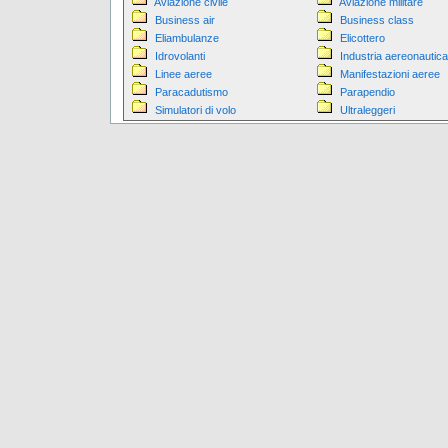
Aviazione civile
Aviazione militare
Business air
Business class
Eliambulanze
Elicottero
Idrovolanti
Industria aereonautica
Linee aeree
Manifestazioni aeree
Paracadutismo
Parapendio
Simulatori di volo
Ultraleggeri