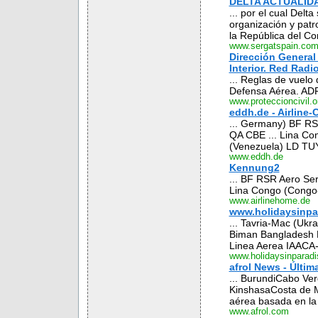
DELTA ACTUALIDA
... por el cual Delta
organización y patr
la República del Co
www.sergatspain.co
Dirección General 
Interior. Red Radi
... Reglas de vuelo 
Defensa Aérea. ADR .
www.proteccioncivil.o
eddh.de - Airline
... Germany) BF RS
QA CBE ... Lina Co
(Venezuela) LD TUY 
www.eddh.de
Kennung2
... BF RSR Aero Se
Lina Congo (Congo-
www.airlinehome.de
www.holidaysinpa
... Tavria-Mac (Uk
Biman Bangladesh B
Linea Aerea IAACA-
www.holidaysinparadi
afrol News - Últim
... BurundiCabo V
KinshasaCosta de Ma
aérea basada en la 
www.afrol.com