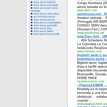
linea aerea helsinki
Congo Kinshasa (DRC
linea aerea portogallo
aérea basada en la 
linea aerea per santo
www.afrol.com
domingo
airodyssey.net - R
linea aerea stoccolma
air one linea aerea
Aviation website... Ba
linea aerea austria
(Portugal) AIR BAR
linea aerea copenaghen
CONGO SERV Aero S
linea aerea grenoble
linea aerea pisa
(Russian Fed.) CONT
linea aerea tallinn
www.airodyssey.net
linea aerea brazzaville
InterTran (tm) - U
... 404 Schedario N
La Colombia Le Co
IsolaCosto RicaGrac
www.tranexp.com
biglietti aerei o un
biglietteria aerea, v
Biglietti aerei, bigl
linea a tariffe specia
disponibili cliccand
Brazzaville, Douala,
HOME PAGE ...
incentive-tours.com
- Pagina12/WEB - - - - 
Khadafy es el mejor
terrorista a una lí
obstáculo ... estab
cuando ...
www.pagina12web.co