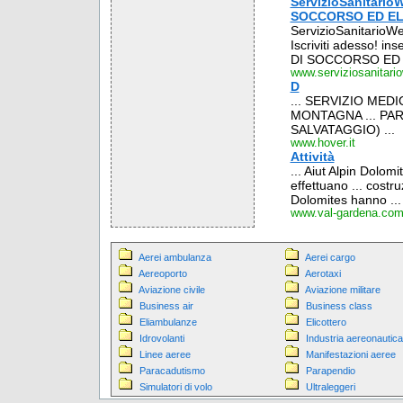
ServizioSanitari
SOCCORSO ED E
ServizioSanitarioWeb
Iscriviti adesso! i
DI SOCCORSO ED
www.serviziosanitari
D
... SERVIZIO ME
MONTAGNA ... PA
SALVATAGGIO) ...
www.hover.it
Attività
... Aiut Alpin Dolomi
effettuano ... costru
Dolomites hanno ...
www.val-gardena.co
Aerei ambulanza
Aerei cargo
Aereoporto
Aerotaxi
Aviazione civile
Aviazione militare
Business air
Business class
Eliambulanze
Elicottero
Idrovolanti
Industria aereonautica
Linee aeree
Manifestazioni aeree
Paracadutismo
Parapendio
Simulatori di volo
Ultraleggeri