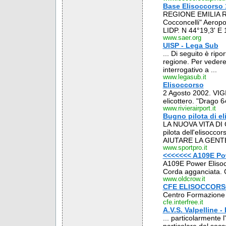
Base Elisoccorso
REGIONE EMILIA 
Cocconcelli" Aeropo
LIDP. N 44°19,3' E 
www.saer.org
UISP - Lega Sub
... Di seguito è ripo
regione. Per vedere 
interrogativo a ...
www.legasub.it
Elisoccorso
2 Agosto 2002. VIGI
elicottero. "Drago 
www.rivierairport.it
Bugno pilota di e
LA NUOVA VITA DI 
pilota dell'elisoc
AIUTARE LA GENT
www.sportpro.it
<<<<<<< A109E Po
A109E Power Elisoc
Corda agganciata. C
www.oldcrow.it
CFE ELISOCCOR
Centro Formazion
cfe.interfree.it
A.V.S. Valpelline -
... particolarmente l