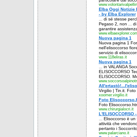
particolare dal socc
www.volontarivalpellin
Elba Oggi Notizie 
- by Elba Explorer
... di sé stesse per
Pegaso 2, non ... di
garantire assistenza
www.elbaexplorer.co
Nuova pagina 1
Nuova pagina 1 Form
nell'elisoccorso fio
servizio di elisocco
www.118eliras.it
Nuova pagina 1
... in VALANGA Soc
ELISOCCORSO Tecnic
ELISOCCORSO. Mod
www.soccorsoalpinotre
All'ertastò!...l'el
Virgilio | Tin.it. F
xoomer.virgilio.it
Foto Elisoccorso.
Foto Elisoccorso.htm
www.chirurgialocri.it
L'ELISOCCORSO - 
... Elisoccorso è un
attività che vendono
pertanto i Soccorritor
www.palarciano.it