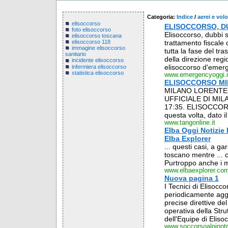
Categoria:
Indice
/
aerei e volo
elisoccorso
ELISOCCORSO, DU
foto elisoccorso
Elisoccorso, dubbi s
elisoccorso toscana
trattamento fiscale 
elisoccorso 118
immagine elisoccorso
tutta la fase del tra
sanitario
della direzione regio
incidente elisoccorso
elisoccorso d'emerge
infermiera elisoccorso
statistica elisoccorso
www.emergencyoggi.i
ELISOCCORSO MILA
MILANO LORENTEG
UFFICIALE DI MILA
17:35. ELISOCCORSO 
questa volta, dato il
www.tangonline.it
Elba Oggi Notizie 
Elba Explorer
... questi casi, a ga
toscano mentre ... c
Purtroppo anche i m
www.elbaexplorer.co
Nuova pagina 1
I Tecnici di Elisocc
periodicamente aggio
precise direttive de
operativa della Stru
dell'Equipe di Eliso
www.soccorsoalpinotre