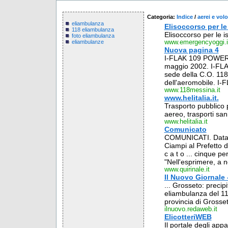
Categoria:
Indice
/
aerei e volo
eliambulanza
Elisoccorso per le
118 eliambulanza
Elisoccorso per le i
foto eliambulanza
www.emergencyoggi.i
eliambulanze
Nuova pagina 4
I-FLAK 109 POWER. 
maggio 2002. I-FLA
sede della C.O. 11
dell'aeromobile. 
www.118messina.it
www.helitalia.it.
Trasporto pubblico p
aereo, trasporti sani
www.helitalia.it
Comunicato
COMUNICATI. Data: 
Ciampi al Prefetto 
c a t o ... cinque 
"Nell'esprimere, a n
www.quirinale.it
Il Nuovo Giornale -
... Grosseto: preci
eliambulanza del 118
provincia di Grosset
ilnuovo.redaweb.it
ElicotteriWEB
Il portale degli appa