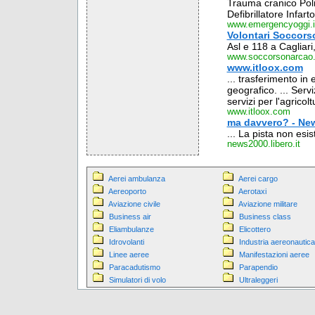
Trauma cranico Pol
Defibrillatore Infart
www.emergencyoggi.i
Volontari Soccor
Asl e 118 a Cagliari
www.soccorsonarcao.
www.itloox.com
... trasferimento in 
geografico. ... Serviz
servizi per l'agricoltu
www.itloox.com
ma davvero? - New
... La pista non esis
news2000.libero.it
Aerei ambulanza
Aerei cargo
Aereoporto
Aerotaxi
Aviazione civile
Aviazione militare
Business air
Business class
Eliambulanze
Elicottero
Idrovolanti
Industria aereonautica
Linee aeree
Manifestazioni aeree
Paracadutismo
Parapendio
Simulatori di volo
Ultraleggeri