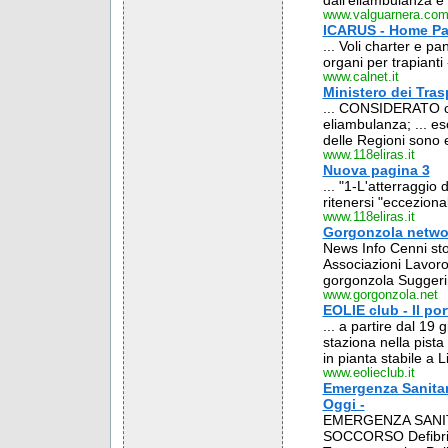
dall'eliambulanza e 
www.valguarnera.co
ICARUS - Home P
... Voli charter e 
organi per trapianti -
www.calnet.it
Ministero dei Tras
... CONSIDERATO che
eliambulanza; ... e
delle Regioni sono e
www.118eliras.it
Nuova pagina 3
... "1-L'atterraggio
ritenersi "eccezional
www.118eliras.it
Gorgonzola netwo
News Info Cenni sto
Associazioni Lavoro 
gorgonzola Suggerim
www.gorgonzola.net
EOLIE club - Il por
... a partire dal 19
staziona nella pista
in pianta stabile a Li
www.eolieclub.it
Emergenza Sanitar
Oggi -
EMERGENZA SANI
SOCCORSO Defibril