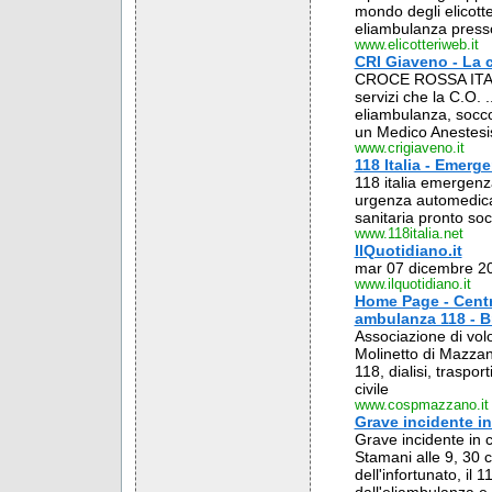
mondo degli elicott
eliambulanza presso 
www.elicotteriweb.it
CRI Giaveno - La c
CROCE ROSSA ITAL
servizi che la C.O. .
eliambulanza, socc
un Medico Anestesis
www.crigiaveno.it
118 Italia - Emerg
118 italia emergenza
urgenza automedic
sanitaria pronto so
www.118italia.net
IlQuotidiano.it
mar 07 dicembre 200
www.ilquotidiano.it
Home Page - Centr
ambulanza 118 - B
Associazione di vol
Molinetto di Mazzan
118, dialisi, traspo
civile
www.cospmazzano.it
Grave incidente i
Grave incidente in 
Stamani alle 9, 30 ci
dell'infortunato, il