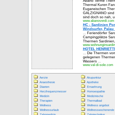
Abano Terme Therma
Thermal Kuren Fang
Euganeischen Th
GALZIGNANO sind de
sind doch so nah, u
www.abanoverdi.com
HC - Sardinien Por
Windsurfer, Palau 
... Feriendörfer Sa
Campingplätze Sardi
Thermen Sardinien, 
www.wohnunginsardi
HOTEL HENRIETTE
... Die Thermen von 
gelegenen Thermen 
Wassers ...
www.val-di-sole.com
Aerzte
Akupunktur
Anaesthesie
Apotheke
Diaeten
Ernaehrung
Herzfrequenzmesser
Homoeopathie
Medizin
Medizinische
Therapien
Thermalbad
Wellness
Wellness angebot
Wellnessurlaub
Wellnesswochenende
Zahnmedizin
Zahntechniker