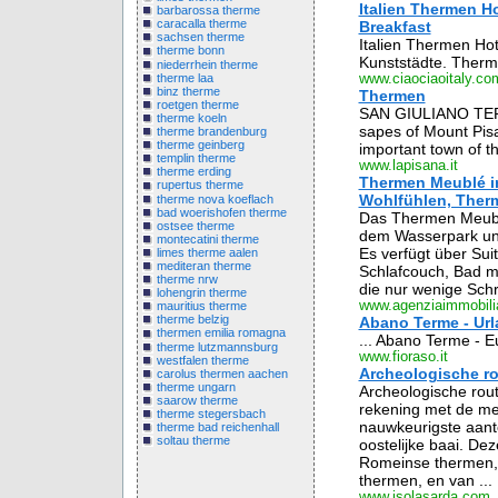
Italien Thermen 
barbarossa therme
caracalla therme
Breakfast
sachsen therme
Italien Thermen Ho
therme bonn
Kunststädte. Therme
niederrhein therme
therme laa
www.ciaociaoitaly.co
binz therme
Thermen
roetgen therme
SAN GIULIANO TERME
therme koeln
sapes of Mount Pisan
therme brandenburg
therme geinberg
important town of th
templin therme
www.lapisana.it
therme erding
Thermen Meublé in
rupertus therme
Wohlfühlen, Therm
therme nova koeflach
bad woerishofen therme
Das Thermen Meublé
ostsee therme
dem Wasserpark und
montecatini therme
Es verfügt über Su
limes therme aalen
mediteran therme
Schlafcouch, Bad mi
therme nrw
die nur wenige Schri
lohengrin therme
www.agenziaimmobiliar
mauritius therme
therme belzig
Abano Terme - Url
thermen emilia romagna
... Abano Terme - 
therme lutzmannsburg
www.fioraso.it
westfalen therme
Archeologische rou
carolus thermen aachen
therme ungarn
Archeologische rout
saarow therme
rekening met de me
therme stegersbach
nauwkeurigste aant
therme bad reichenhall
soltau therme
oostelijke baai. De
Romeinse thermen, z
thermen, en van ...
www.isolasarda.com