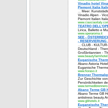
Vinadio hotel Vi
Piemont Italia Ital
... Meer. Kunststäd
Vinadio Alpen - Vic
Piemont Italien Italia
www.ciaociaoitaly.co
TEATRO DELL'OP
Lirica, Balletto e 
www.operaroma.it
SEE - ÖSTERREIC
- RESERVIERUNG 
... CLUB - KULTUR
Deutschland - Therm
Großbritannien - Th
www.beautyfarmhote
Euganische Therm
Abano Astoria Hotel
Euganische Thermen
www.fioraso.it
Brenner Thermalq
Zur Geschichte von 
Persönlichkeiten de
www.termedibrennero.
Abano Terme GB H
Abano Terme GB Hote
antistress beauty.
www.gbhotels.it
Euganeische Ther