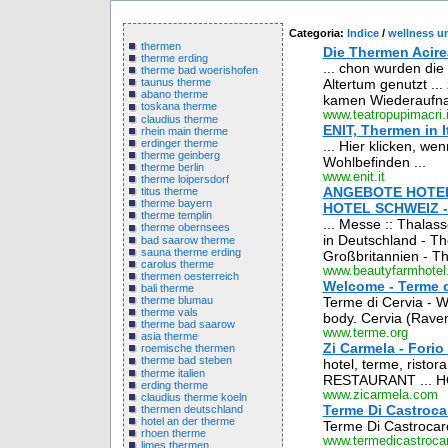
Categoria:
Indice
/
wellness u
thermen
Die Thermen Acire
therme erding
... chon wurden die
therme bad woerishofen
Altertum genutzt .
taunus therme
abano therme
kamen Wiederaufnah
toskana therme
www.teatropupimacri.i
claudius therme
ENIT, Thermen in I
rhein main therme
erdinger therme
... Hier klicken, w
therme geinberg
Wohlbefinden ...
therme berlin
www.enit.it
therme loipersdorf
ANGEBOTE HOTEL
titus therme
therme bayern
HOTEL SCHWEIZ -
therme templin
... Messe :: Thalass
therme obernsees
in Deutschland - Th
bad saarow therme
sauna therme erding
Großbritannien - Th
carolus therme
www.beautyfarmhotel.
thermen oesterreich
Welcome - Terme d
bali therme
therme blumau
Terme di Cervia - Wa
therme vals
body. Cervia (Rave
therme bad saarow
www.terme.org
asia therme
Zi Carmela - Fori
roemische thermen
therme bad steben
hotel, terme, risto
therme italien
RESTAURANT ... 
erding therme
www.zicarmela.com
claudius therme koeln
Terme Di Castroc
thermen deutschland
hotel an der therme
Terme Di Castrocar
rhoen therme
www.termedicastrocar
limes thermen