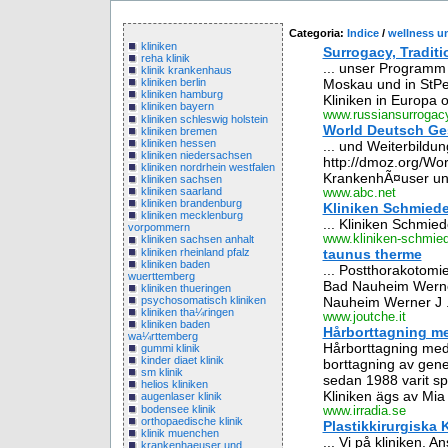
Categoria:
Indice
/
wellness u
kliniken
Surrogacy, Tradit
reha klinik
... unser Programm 
klinik krankenhaus
Moskau und in StPet
kliniken berlin
kliniken hamburg
Kliniken in Europa o
kliniken bayern
www.russiansurrogac
kliniken schleswig holstein
World Deutsch Ges
kliniken bremen
kliniken hessen
... und Weiterbildu
kliniken niedersachsen
http://dmoz.org/Wo
kliniken nordrhein westfalen
KrankenhÃ¤user und 
kliniken sachsen
kliniken saarland
www.abc.net
kliniken brandenburg
Kliniken Schmiede
kliniken mecklenburg
... Kliniken Schmied
vorpommern
www.kliniken-schmied
kliniken sachsen anhalt
kliniken rheinland pfalz
taunus therme
kliniken baden
... Postthorakotom
wuerttemberg
Bad Nauheim Werner
kliniken thueringen
psychosomatisch kliniken
Nauheim Werner J .
kliniken tha¼ringen
www.joutche.it
kliniken baden
Hårborttagning med
wa¼rttemberg
Hårborttagning med r
gummi klinik
kinder diaet klinik
borttagning av gener
sm klinik
sedan 1988 varit spe
helios kliniken
Kliniken ägs av Mia
augenlaser klinik
bodensee klinik
www.irradia.se
orthopaedische klinik
Plastikkirurgiska 
klinik muenchen
... Vi på kliniken. A
krankenhaeuser und