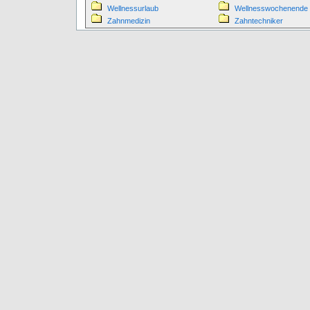
Wellnessurlaub
Wellnesswochenende
Zahnmedizin
Zahntechniker