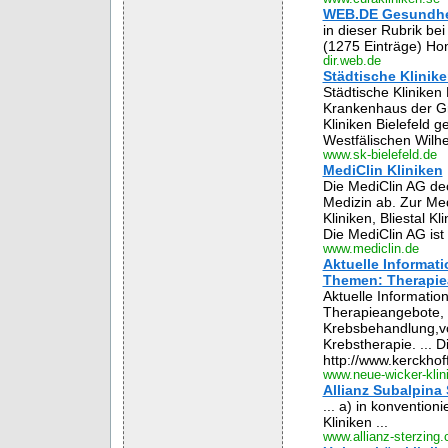
WEB.DE Gesundhei
in dieser Rubrik b
(1275 Einträge) H
dir.web.de
Städtische Klinik
Städtische Klinike
Krankenhaus der Gr
Kliniken Bielefeld
Westfälischen Wilhe
www.sk-bielefeld.de
MediClin Kliniken
Die MediClin AG dec
Medizin ab. Zur Medi
Kliniken, Bliestal Kl
Die MediClin AG ist 
www.mediclin.de
Aktuelle Informa
Themen: Therapiea
Aktuelle Informat
Therapieangebote, 
Krebsbehandlung,v
Krebstherapie. ... D
http://www.kerckhoff-
www.neue-wicker-klin
Allianz Subalpina
... a) in konvention
Kliniken ...
www.allianz-sterzing