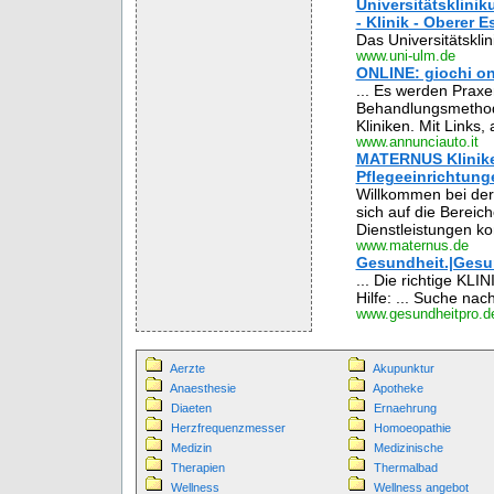
Universitätsklinik
- Klinik - Oberer Es
Das Universitätskli
www.uni-ulm.de
ONLINE: giochi onli
... Es werden Praxe
Behandlungsmethoden
Kliniken. Mit Links, 
www.annunciauto.it
MATERNUS Klinike
Pflegeeinrichtung
Willkommen bei der
sich auf die Bereic
Dienstleistungen kon
www.maternus.de
Gesundheit.|Gesu
... Die richtige KLI
Hilfe: ... Suche nac
www.gesundheitpro.d
Aerzte
Akupunktur
Anaesthesie
Apotheke
Diaeten
Ernaehrung
Herzfrequenzmesser
Homoeopathie
Medizin
Medizinische
Therapien
Thermalbad
Wellness
Wellness angebot