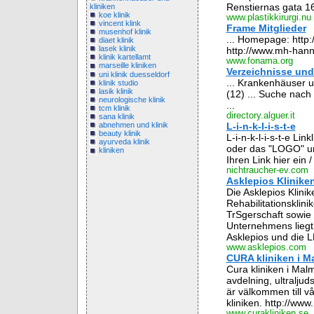
Renstiernas gata 16
kliniken
koe klinik
www.plastikkirurgi.nu
vincent klink
Frame Mitglieder
musenhof klinik
... Homepage: http:
diaet klinik
lasek klinik
http://www.mh-hanno
klinik kartellamt
www.fonama.org
marseille kliniken
Verzeichnisse und
uni klinik duesseldorf
... Krankenhäuser 
klinik studio
lasik klinik
(12) ... Suche nach 
neurologische klinik
...
tcm klinik
directory.alguer.it
sana klinik
L-i-n-k-l-i-s-t-e
abnehmen und klinik
beauty klinik
L-i-n-k-l-i-s-t-e Li
ayurveda klinik
oder das "LOGO" um
kliniken
Ihren Link hier ein /
nichtraucher-ev.com
Asklepios Klinike
Die Asklepios Klini
Rehabilitationsklin
TrSgerschaft sowie
Unternehmens liegt i
Asklepios und die L
www.asklepios.com
CURA kliniken i M
Cura kliniken i Malm
avdelning, ultralju
är välkommen till vå
kliniken. http://www
www.curakliniken.se