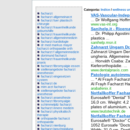
Categoria:
Indice
/
wellness u
facharzt
VAS-Vascular-Indep
facharzt allgemeinarzt
... Dr Wolfgang Hoffm
facharzt fuer plastisch
www.vas-int.org
chirurgie
facharzt frauenheilkunde
Sanihelp.it - Ricerc
geburtshilfe
... Dr. Philipp Agostin
facharzt frauenheilkunde
plastica ...
facharzt allgemeinmedizin
facharzt kardiologie
sanihelp.msn.it
dr med markus mayer
Zahnarzt Ungarn Dr.
facharzt orthopaedie orth
Zahnarzt Ungarn Denti
facharzt f allgemeinmedizin
dortmund facharzt
ungheria. Allgemeine
facharzt frauenheilkunde
... Horváth Csaba: Z
praxis
Kieferorthopädie. ...
facharzt fibromyalgie essen
stellenangebote facharzt
www.dentalpraxis.com
anesthesist
Patologie autoimmun
facharzt eingesetzen
... * Al Frayh Facha
system
Al Frayh Facharzt Ha
facharzt de
mim arzt facharzt
arabafenix.it
stellenangebote facharzt
Notfallkoffer Fachar
anesthesie
Eurosafe® "Dental" T
facharzt anaesthesie
facharzt fibromyalgie
16,0 cm. Weight: 4,2
schimmelpilz facharzt
plates of aluminium, 
facharzt innere medizin
www.teutotechnik.de
facharzt physikalisch
therapie
Notfallkoffer Fachar
orthopaedie facharzt
Eurosafe® "Doctor" O
orthopaedie
1052 Eurosafe "Doctor
facharzt nienburg
facharzt beschneidung
Width: 31,0 cm. Dept