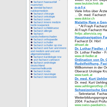
facharzt haarausfall
www.teutotechnik.de
muenchen
o-a-f-x
stendal facharzt
Viele Infos über Ärzt
nuklearmedizin
facharzt chirurgie
... Dr. med. Facharzt
facharzt onkologie
www.doktor.ch
facharzt soest
Malattie Rare e Gene
facharzt innere medizin
berlin koepenick
... * Al Frayh Facha
facharzt schilddruese
Al Frayh Facharzt Ha
facharzt allergie
fmfpc.altervista.org
facharzt
bandscheibenschaden
Hauptnavigation Fac
facharzt orthopaedie
Facharzt Dr. Hörl
facharzt schulter
drhoerl.de
facharzt schulter op nrw
Dr. Lothar Fiedler -
facharzt and fuer and innere
and medizin and und and
Dr. Lothar Fiedler - F
allgemeinmedizin
www.dr-fiedler.at
facharzt kardiologie nrw
Ordination von Dr. 
arzt facharzt zahnarzt
facharzt andrologie
Rudolfstiftung, Fach
deutschland
Willkommen in der Ord
maennerheilkunde
Oberarzt Urologie Kra
facharzt krebs
facharzt neurologie
www.tuerk.at
facharzt nierenstein
Dr. med. Kurt Uehli
Dr. med. Kurt Uehling
www.uehlingerorthop.c
Schweizerische Gese
... Sekretariat. Fach
Weiterbildungsprogra
2004. Facharzt Prüfun
www.swiss-paediatrics.