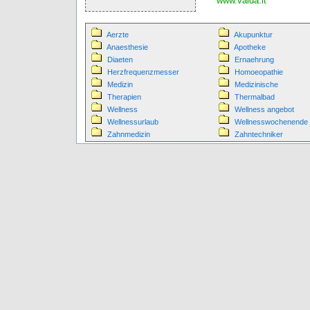
www.vaida.it
Aerzte
Akupunktur
Anaesthesie
Apotheke
Diaeten
Ernaehrung
Herzfrequenzmesser
Homoeopathie
Medizin
Medizinische
Therapien
Thermalbad
Wellness
Wellness angebot
Wellnessurlaub
Wellnesswochenende
Zahnmedizin
Zahntechniker