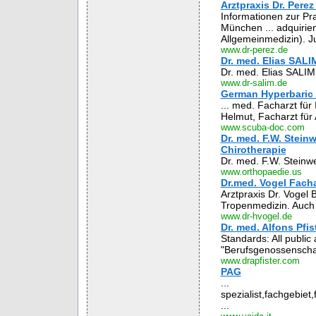
Arztpraxis Dr. Pere
Informationen zur Pra
München ... adquirien
Allgemeinmedizin). Ju
www.dr-perez.de
Dr. med. Elias SALI
Dr. med. Elias SALIM
www.dr-salim.de
German Hyperbaric F
... med. Facharzt für
Helmut, Facharzt für
www.scuba-doc.com
Dr. med. F.W. Stein
Chirotherapie
Dr. med. F.W. Steinw
www.orthopaedie.us
Dr.med. Vogel Facha
Arztpraxis Dr. Vogel 
Tropenmedizin. Auch 
www.dr-hvogel.de
Dr. med. Alfons Pfis
Standards: All public
"Berufsgenossenschaf
www.drapfister.com
PAG
...
spezialist,fachgebiet,
...