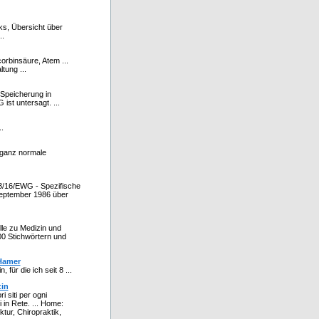
nks, Übersicht über
..
corbinsäure, Atem ...
tung ...
Speicherung in
st untersagt. ...
.
r ganz normale
/16/EWG - Spezifische
 September 1986 über
lle zu Medizin und
00 Stichwörtern und
 Hamer
 für die ich seit 8 ...
zin
ri siti per ogni
 in Rete. ... Home:
tur, Chiropraktik,