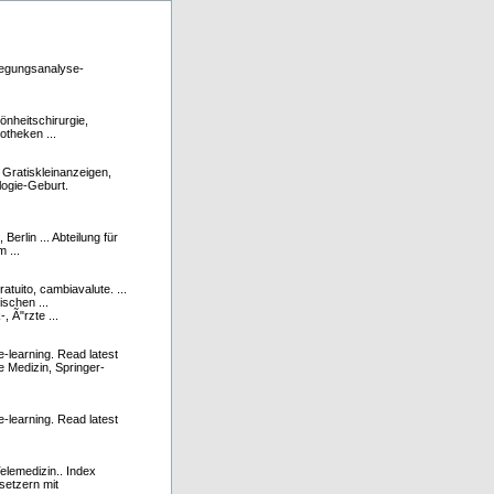
wegungsanalyse-
önheitschirurgie,
otheken ...
 Gratiskleinanzeigen,
ologie-Geburt.
Berlin ... Abteilung für
 ...
ratuito, cambiavalute. ...
schen ...
, Ã"rzte ...
-learning. Read latest
e Medizin, Springer-
-learning. Read latest
elemedizin.. Index
setzern mit