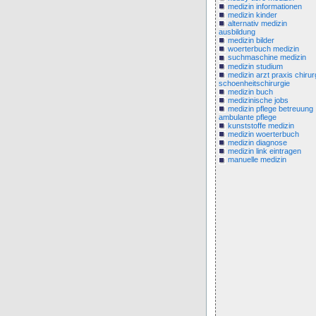
medizin informationen
medizin kinder
alternativ medizin
ausbildung
medizin bilder
woerterbuch medizin
suchmaschine medizin
medizin studium
medizin arzt praxis chirur
schoenheitschirurgie
medizin buch
medizinische jobs
medizin pflege betreuung
ambulante pflege
kunststoffe medizin
medizin woerterbuch
medizin diagnose
medizin link eintragen
manuelle medizin