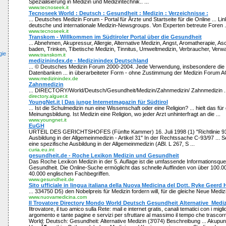
Spezialisierung in Medizin und Medizintechnik.. ...
www.tecnoseek.it
Tecnoseek World : Deutsch : Gesundheit : Medizin : Verzeichnisse :
... Deutsches Medizin Forum - Portal für Ärzte und Startseite für die Online ... Li
deutsche und internationale Medizin-Newsgroups. Von Experten betreute Foren .
www.tecnoseek.it
Transkom - Willkommen im Südtiroler Portal über die Gesundheit
... Abnehmen, Akupressur, Allergie, Alternative Medizin, Angst, Aromatherapie, As
baden, Trinken, Tibetische Medizin, Tinnitus, Umweltmedizin, Verbraucher, Verwal
gie
www.transkom.it
medizinindex.de - Medizinindex Deutschland
... © Deutsches Medizin Forum 2000-2004. Jede Verwendung, insbesondere die 
Datenbanken ... in überarbeiteter Form - ohne Zustimmung der Medizin Forum AG i
www.medizinindex.de
Zahnmedizin
... DIRECTORY/World/Deutsch/Gesundheit/Medizin/Zahnmedizin/ Zahnmedizin ..
directory.alguer.it
YoungNet.it | Das junge Internetmagazin für Südtirol
... Ist die Schulmedizin nun eine Wissenschaft oder eine Religion? ... hielt das fü
Meinungsbildung. Ist Medizin eine Religion, wo jeder Arzt unhinterfragt an die ...
www.youngnet.it
EuGH
URTEIL DES GERICHTSHOFES (Fünfte Kammer) 16. Juli 1998 (1) "Richtlinie 93
Ausbildung in der Allgemeinmedizin - Artikel 31" In der Rechtssache C-93/97 ...
eine spezifische Ausbildung in der Allgemeinmedizin (ABl. L 267, S ...
curia.eu.int
gesundheit.de - Roche Lexikon Medizin und Gesundheit
Das Roche Lexikon Medizin in der 5. Auflage ist die umfassende Informationsque
Gesundheit. Die Online-Suche ermöglicht das schnelle Auffinden von über 100.0
40.000 englischen Fachbegriffen.
www.gesundheit.de
Sito ufficiale in lingua italiana della Nuova Medicina del Dott. Ryke Geerd
... 334750 D5) den Nobelpreis für Medizin fordern will, für die gleiche Neue Medizin,
www.nuovamedicina.com
Il Trovatore Directory Mondo World Deutsch Gesundheit Alternative_Medi
Iltrovatore, il tuo amico sulla Rete: mail e internet gratis, canali tematici con i miglio
argomento e tante pagine e servizi per sfruttare al massimo il tempo che trascorri
World: Deutsch: Gesundheit: Alternative Medizin (3'074) Beschreibung ... Akupunk