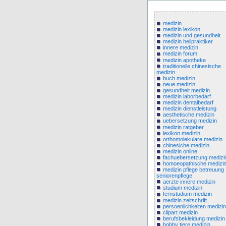
medizin
medizin lexikon
medizin und gesundheit
medizin heilpraktiker
innere medizin
medizin forum
medizin apotheke
traditionelle chinesische
medizin
buch medizin
neue medizin
gesundheit medizin
medizin laborbedarf
medizin dentalbedarf
medizin dienstleistung
aesthetische medizin
uebersetzung medizin
medizin ratgeber
lexikon medizin
orthomolekulare medizin
chinesiche medizin
medizin online
fachuebersetzung medizi
homoeopathische medizi
medizin pflege betreuung
seniorenpflege
aerzte innere medizin
studium medizin
fernstudium medizin
medizin zeitschrift
persoenlichkeiten medizin
clipart medizin
berufsbekleidung medizin
hobby tiere medizin