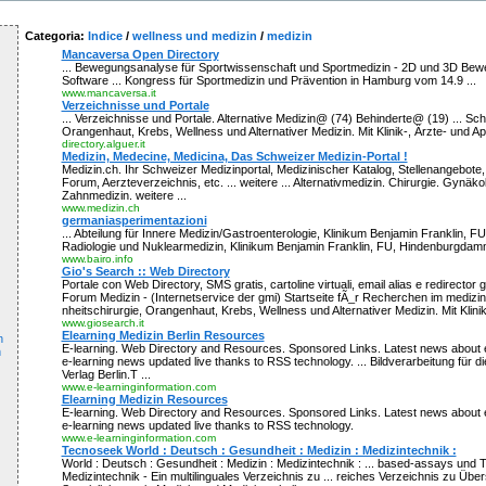
Categoria:
Indice
/
wellness und medizin
/
medizin
Mancaversa Open Directory
... Bewegungsanalyse für Sportwissenschaft und Sportmedizin - 2D und 3D Be
Software ... Kongress für Sportmedizin und Prävention in Hamburg vom 14.9 ...
www.mancaversa.it
Verzeichnisse und Portale
... Verzeichnisse und Portale. Alternative Medizin@ (74) Behinderte@ (19) ... Sch
Orangenhaut, Krebs, Wellness und Alternativer Medizin. Mit Klinik-, Ärzte- und Ap
directory.alguer.it
Medizin, Medecine, Medicina, Das Schweizer Medizin-Portal !
Medizin.ch. Ihr Schweizer Medizinportal, Medizinischer Katalog, Stellenangebote,
Forum, Aerzteverzeichnis, etc. ... weitere ... Alternativmedizin. Chirurgie. Gynäk
Zahnmedizin. weitere ...
www.medizin.ch
germaniasperimentazioni
... Abteilung für Innere Medizin/Gastroenterologie, Klinikum Benjamin Franklin, FU, 
Radiologie und Nuklearmedizin, Klinikum Benjamin Franklin, FU, Hindenburgdamm
www.bairo.info
Gio's Search :: Web Directory
Portale con Web Directory, SMS gratis, cartoline virtuali, email alias e redirector g
Forum Medizin - (Internetservice der gmi) Startseite fÃ_r Recherchen im medizini
nheitschirurgie, Orangenhaut, Krebs, Wellness und Alternativer Medizin. Mit Klinik-
www.giosearch.it
Elearning Medizin Berlin Resources
n
E-learning. Web Directory and Resources. Sponsored Links. Latest news about e
n
e-learning news updated live thanks to RSS technology. ... Bildverarbeitung für di
Verlag Berlin.T ...
www.e-learninginformation.com
Elearning Medizin Resources
E-learning. Web Directory and Resources. Sponsored Links. Latest news about e
e-learning news updated live thanks to RSS technology.
www.e-learninginformation.com
Tecnoseek World : Deutsch : Gesundheit : Medizin : Medizintechnik :
World : Deutsch : Gesundheit : Medizin : Medizintechnik : ... based-assays und T
Medizintechnik - Ein multilinguales Verzeichnis zu ... reiches Verzeichnis zu Über