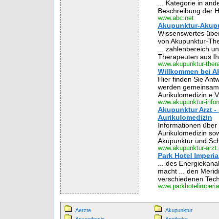
... Kategorie in and
Beschreibung der He
www.abc.net
Akupunktur-Akupu
Wissenswertes über
von Akupunktur-The
... zahlenbereich un
Therapeuten aus Ih
www.akupunktur-ther
Willkommen bei A
Hier finden Sie Ant
werden gemeinsam 
Aurikulomedizin e.V
www.akupunktur-infor
Akupunktur Arzt -
Aurikulomedizin
Informationen über
Aurikulomedizin sow
Akupunktur und Sc
www.akupunktur-arzt.
Park Hotel Imperia
... des Energiekan
macht ... den Merid
verschiedenen Tech
www.parkhotelimperi
Aerzte
Akupunktur