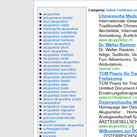
Categoria:
Indice
/
wellness u
akupunktur
Chinesische Mediz
akkupunktur punkte
Internationale Gese
buch akupunktur
Traditionelle Chine
akupunktur nadel
chinesische akupunktur
Aerzteliste, Interna
akupunktur ausbildung
Anmeldung. Ärztlich
akupunktur zubehoer
www.akupunktur.ch
akupunktur hamburg
elektro akupunktur
Dr. Walter Rastner
akupunktur pferd
Dr. Walter Rastner,
laser akupunktur
Adige, Sudtirolo, Va
akupunktur frankfurt
akupunktur berlin
Fun, Adventures, Sc
naturmedizin akupunktur
Ambulatorio, ...
akupunktur tinnitus
rastner.com
akupunktur wesseling
TCM Praxis für Tr
abnehmen akupunktur
akupunktur abnehmen
Freilassing
akupunktur bedarf
TCM Praxis für Trad
akupunktur atlas
Untitled Document 
akupunktur koeln
akupunktur muenchen
Ernährungstherapie |
akupunktur karte tiere
www.tcmheilpraxis.c
tierarzt akupunktur praxis
Österreichische W
tierakupunktur
Homepage der Oeste
akupunktur massage
akupunktur migraene
Akupunktur ... Hom
akupunktur ohrring
Ärztegesellschaft f
geburtsvorbereitende
ÄRZTEGESELLSCHAF
akupunktur
frozen shoulder akupunktur
www.akupunktur.org
schwangerschaft
Wilkommen zur Ö
akupunktur
... ÖSTERREICHI
trockene