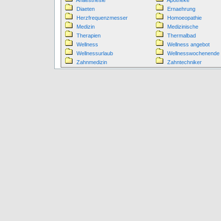
Anaesthesie
Apotheke
Diaeten
Ernaehrung
Herzfrequenzmesser
Homoeopathie
Medizin
Medizinische
Therapien
Thermalbad
Wellness
Wellness angebot
Wellnessurlaub
Wellnesswochenende
Zahnmedizin
Zahntechniker