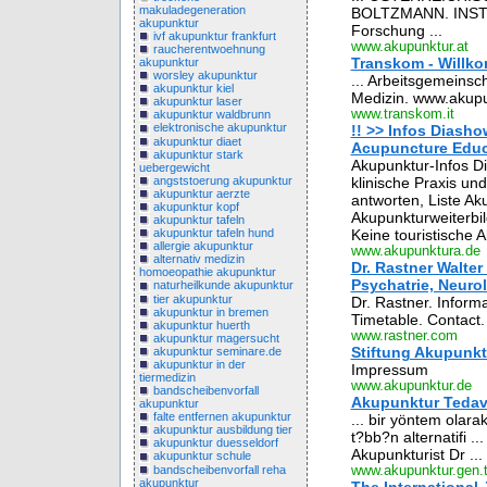
makuladegeneration
BOLTZMANN. INSTI
akupunktur
Forschung ...
ivf akupunktur frankfurt
www.akupunktur.at
raucherentwoehnung
Transkom - Willko
akupunktur
worsley akupunktur
... Arbeitsgemeinsc
akupunktur kiel
Medizin. www.akupun
akupunktur laser
www.transkom.it
akupunktur waldbrunn
elektronische akupunktur
!! >> Infos Diash
akupunktur diaet
Acupuncture Educat
akupunktur stark
Akupunktur-Infos D
uebergewicht
angststoerung akupunktur
klinische Praxis u
akupunktur aerzte
antworten, Liste Ak
akupunktur kopf
Akupunkturweiterbil
akupunktur tafeln
Keine touristische 
akupunktur tafeln hund
allergie akupunktur
www.akupunktura.de
alternativ medizin
Dr. Rastner Walter
homoeopathie akupunktur
Psychatrie, Neuro
naturheilkunde akupunktur
tier akupunktur
Dr. Rastner. Inform
akupunktur in bremen
Timetable. Contact.
akupunktur huerth
www.rastner.com
akupunktur magersucht
Stiftung Akupunkt
akupunktur seminare.de
akupunktur in der
Impressum
tiermedizin
www.akupunktur.de
bandscheibenvorfall
Akupunktur Tedav
akupunktur
falte entfernen akupunktur
... bir yöntem olara
akupunktur ausbildung tier
t?bb?n alternatifi .
akupunktur duesseldorf
Akupunkturist Dr ...
akupunktur schule
bandscheibenvorfall reha
www.akupunktur.gen.t
akupunktur