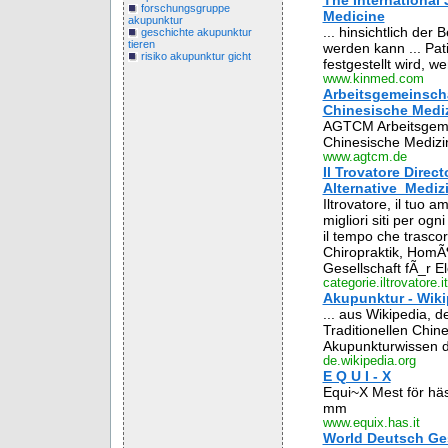
The International 
forschungsgruppe
Medicine
akupunktur
... hinsichtlich de
geschichte akupunktur
tieren
werden kann ... Pa
risiko akupunktur gicht
festgestellt wird, w
www.kinmed.com
Arbeitsgemeinscha
Chinesische Mediz
AGTCM Arbeitsgemei
Chinesische Medizi
www.agtcm.de
Il Trovatore Dire
Alternative_Mediz
Iltrovatore, il tuo a
migliori siti per og
il tempo che trascor
Chiropraktik, HomÃ¶
Gesellschaft fÃ_r El
categorie.iltrovatore.it
Akupunktur - Wiki
... aus Wikipedia, d
Traditionellen Chin
Akupunkturwissen di
de.wikipedia.org
E Q U I - X
Equi~X Mest för häs
mm
www.equix.has.it
World Deutsch Ges