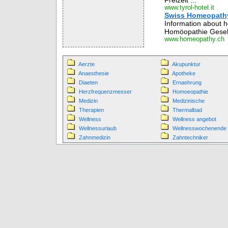
Freizeit ...
www.tyrol-hotel.it
Swiss Homeopath
Information about 
Homöopathie Gesells
www.homeopathy.ch
Aerzte
Akupunktur
Anaesthesie
Apotheke
Diaeten
Ernaehrung
Herzfrequenzmesser
Homoeopathie
Medizin
Medizinische
Therapien
Thermalbad
Wellness
Wellness angebot
Wellnessurlaub
Wellnesswochenende
Zahnmedizin
Zahntechniker