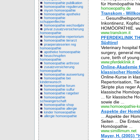
homoeopathie publikation
für Homöopathie hie
homoeopathie regulierung
homoeopathy.de
myom homoeopathie
Transkom - Willko
homoeopathie apotheke
... Gesundheitsport
homoeopathie
schuppenflechte
Inkontinenz, Kopfsc
homoeopathie wechseljahr
HOMÖOPATHIE. www
privat zusatzversicherung
www.transkom.it
homoeopathie
homoeopathie repertorium
PFERDEKLINIK THUM
homoeopathie tierarzt
Südtirol
praeperateserien reg
Veterinary hospital f
homoeopathie
apotheke homoeopathie
surgery, general me
heuschnupfen
cure, birth of young 
homoeopathie
www.pferdeklinik.it
homoeopathie arthrose
Online-Akademie f
zusatzversicherung
homoeopathie
klassischer Homö
homoeopathie auswertung
Online-Kurse in kl
homoeopathie bei
Repertorisation, T
kinderwunsch
homoeopathie forum
Skripte plus reger A
homoeopathie sulfur
klassische Homöopa
homoeopathie ratgeber
... für klassische 
homoeopathie
schwangerschaft
sowie die ...
homoeopathie shop
www.homoeopathie-ku
homoeopathie allergie
Aspekte der Homö
kinder homoeopathie
... Aspekte der Hom
allergie homoeopathie
Seiten ... Die Entw
Homöopathie ...
www.simillimum.net
Mayer, H. (2001) 