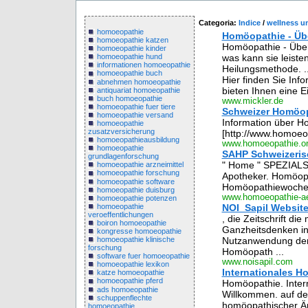
Categoria:
Indice
/
wellness u
homoeopathie
Homöopathie - Üb
homoeopathie katzen
Homöopathie - Über
homoeopathie kinder
was kann sie leiste
homoeopathie hund
informationen homoeopathie
Heilungsmethode. ..
homoeopathie buch
Hier finden Sie In
abnehmen homoeopathie
bieten Ihnen eine Ei
antiquariat homoeopathie
buch homoeopathie
www.mickler.de
homoeopathie fuer tiere
Schweizer Homöo
homoeopathie versand
Information über H
homoeopathie
zusatzversicherung
[http://www.homoeop
homoeopathieausbildung
www.homoeopathie.o
homoeopathie
SAHP Schweizeris
grundlagenforschung
" Home " SPEZIALSE
homoeopathie arzneimittel
homoeopathie forschung
Apotheker. Homöopat
homoeopathie software
Homöopathiewochen
homoeopathie duisburg
www.homoeopathie-ae
homoeopathie potenzen
homoeopathie
NOI_Sapil Websit
veroeffentlichungen
, die Zeitschrift die
boiron homoeopathie
Ganzheitsdenken in 
kongresse homoeopathie
Nutzanwendung der 
homoeopathie klinische
forschung
Homöopath ...
software fuer homoeopathie
www.noisapil.com
homoeopathie lexikon
Internationales H
katze homoeopathie
homoeopathie pferd
Homöopathie. Intern
ads homoeopathie
Willkommen. auf der
schuppenflechte
homöopathischer Ärzt
homoeopathie