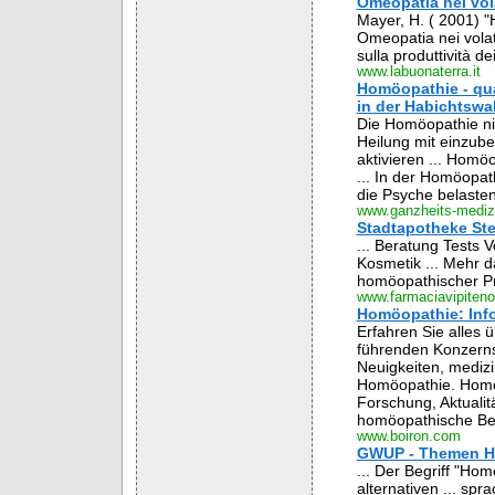
Omeopatia nei vola
Mayer, H. ( 2001) "
Omeopatia nei volati
sulla produttività dei
www.labuonaterra.it
Homöopathie - qua
in der Habichtswal
Die Homöopathie nim
Heilung mit einzub
aktivieren ... Homö
... In der Homöopat
die Psyche belasten
www.ganzheits-mediz
Stadtapotheke Ster
... Beratung Tests 
Kosmetik ... Mehr d
homöopathischer Pro
www.farmaciavipiten
Homöopathie: Inf
Erfahren Sie alles 
führenden Konzerns
Neuigkeiten, medizi
Homöopathie. Homöo
Forschung, Aktualit
homöopathische Beh
www.boiron.com
GWUP - Themen H
... Der Begriff "Ho
alternativen ... sp