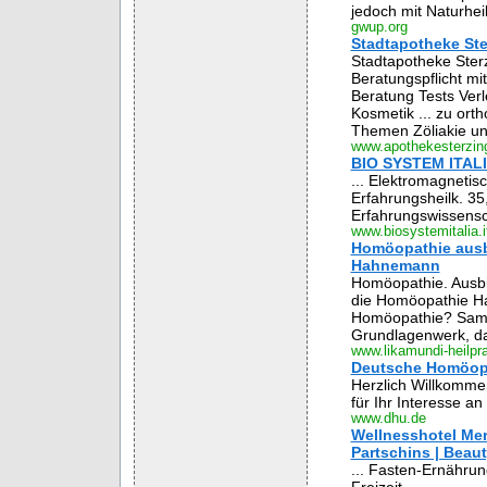
jedoch mit Naturheil
gwup.org
Stadtapotheke Ster
Stadtapotheke Sterz
Beratungspflicht mi
Beratung Tests Ver
Kosmetik ... zu ort
Themen Zöliakie un
www.apothekesterzin
BIO SYSTEM ITALIA 
... Elektromagneti
Erfahrungsheilk. 35
Erfahrungswissensch
www.biosystemitalia.i
Homöopathie ausb
Hahnemann
Homöopathie. Ausbil
die Homöopathie Ha
Homöopathie? Samu
Grundlagenwerk, da
www.likamundi-heilpra
Deutsche Homöopa
Herzlich Willkomme
für Ihr Interesse a
www.dhu.de
Wellnesshotel Mer
Partschins | Beaut
... Fasten-Ernähru