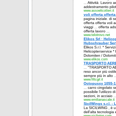
... Attività: Lavor
addestramento piloti
www.assoelicotteri.it
voli offerta offert
pagina iniziale. di se
offerta offerta voli a
viaggi ... offerta ad
offerta lavoro ...
www.telotrovo.net
Elikos Srl · Helico
Hubschrauber Serv
Elikos S.r.l. * Servi
Helicopterservice *
Dolomiten / Dolomites 
www.elikos.com
TRASPORTO AERE
... "TRASPORTO AE
reso ancor più ostil
sempre più in alto ..
www.filtcgil.it
Octopussy 1055-12
... carro cingolato 
possibile l'utilizzo 
sezioni, in acciaio ..
www.emilianascale.it
SicilWings s.r.l. -
La SICILWING , è un
dell'alta tecnologia 
www.sicilwing.com