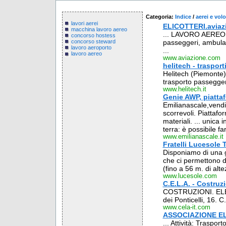
Categoria:
Indice
/
aerei e volo
lavori aerei
ELICOTTERI.aviazion
macchina lavoro aereo
... LAVORO AEREO. 
concorso hostess
passeggeri, ambula
concorso steward
lavoro aeroporto
...
lavoro aereo
www.aviazione.com
helitech - trasport
Helitech (Piemonte) o
trasporto passeggeri
www.helitech.it
Genie AWP, piattaf
Emilianascale,vendit
scorrevoli. Piattafo
materiali. ... unica
terra: è possibile f
www.emilianascale.it
Fratelli Lucesole 
Disponiamo di una 
che ci permettono di
(fino a 56 m. di alt
www.lucesole.com
C.E.L.A. - Costruz
COSTRUZIONI. ELE
dei Ponticelli, 16. 
www.cela-it.com
ASSOCIAZIONE ELI
... Attività: Trasp