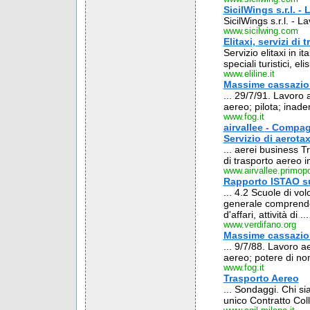
SicilWings s.r.l. -
SicilWings s.r.l. - L
www.sicilwing.com
Elitaxi, servizi di
Servizio elitaxi in i
speciali turistici, el
www.eliline.it
Massime cassazio
... 29/7/91. Lavoro
aereo; pilota; inad
www.fog.it
airvallee - Compa
Servizio di aerotaxi
... aerei business 
di trasporto aereo i
www.airvallee.primop
Rapporto ISTAO su
... 4.2 Scuole di vol
generale comprende q
d'affari, attività di ...
www.verdifano.org
Massime cassazio
... 9/7/88. Lavoro a
aereo; potere di no
www.fog.it
Trasporto Aereo
... Sondaggi. Chi si
unico Contratto Coll