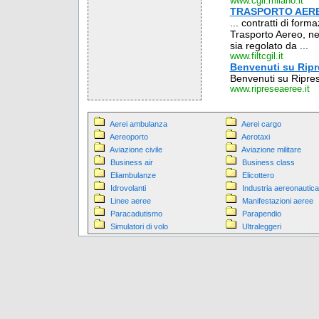
www.cgil.milano.it
TRASPORTO AER
... contratti di form
Trasporto Aereo, nel
sia regolato da ...
www.filtcgil.it
Benvenuti su Ripres
Benvenuti su Ripresea
www.ripreseaeree.it
Aerei ambulanza
Aerei cargo
Aereoporto
Aerotaxi
Aviazione civile
Aviazione militare
Business air
Business class
Eliambulanze
Elicottero
Idrovolanti
Industria aereonautica
Linee aeree
Manifestazioni aeree
Paracadutismo
Parapendio
Simulatori di volo
Ultraleggeri