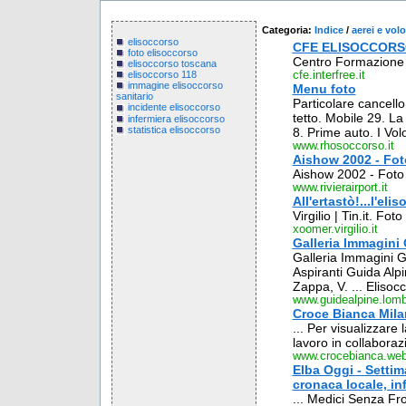
Categoria:
Indice
/
aerei e volo
elisoccorso
CFE ELISOCCOR
foto elisoccorso
Centro Formazion
elisoccorso toscana
cfe.interfree.it
elisoccorso 118
immagine elisoccorso
Menu foto
sanitario
Particolare cancello
incidente elisoccorso
tetto. Mobile 29. La
infermiera elisoccorso
statistica elisoccorso
8. Prime auto. I Vol
www.rhosoccorso.it
Aishow 2002 - Fot
Aishow 2002 - Foto 
www.rivierairport.it
All'ertastò!...l'el
Virgilio | Tin.it. F
xoomer.virgilio.it
Galleria Immagini
Galleria Immagini G
Aspiranti Guida Alpi
Zappa, V. ... Elisoc
www.guidealpine.lomba
Croce Bianca Mila
... Per visualizzare 
lavoro in collaboraz
www.crocebianca.we
Elba Oggi - Settima
cronaca locale, in
... Medici Senza Fr