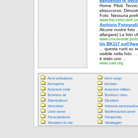
Benvenuti in frecc
Home. Piloti. Tecnici.
elisoccorso. Dimostr
Foto. Nessuna prefe
www.freccetricolori.or
Archivio Fotograf
Alcune nostre foto .
allargare) La foto u
www.croceverde.pistoi
Un BK117 sull'Appe
... questa ruoti su 
visibile nella foto.
è stato uno ...
www.saer.org
Aerei ambulanza
Aerei cargo
Aereoporto
Aerotaxi
Aviazione civile
Aviazione militare
Business air
Business class
Eliambulanze
Elicottero
Idrovolanti
Industria aereonautica
Linee aeree
Manifestazioni aeree
Paracadutismo
Parapendio
Simulatori di volo
Ultraleggeri