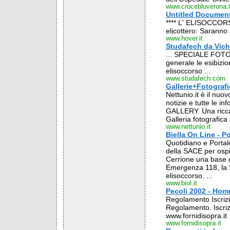
www.crocebluverona.i
Untitled Documen
**** L' ELISOCCORSO
elicottero: Saranno
www.hover.it
Studafech da Vich 
... SPECIALE FOTO. 
generale le esibizi
elisoccorso ...
www.studafech.com
Gallerie+Fotograf
Nettunio.it è il nuov
notizie e tutte le 
GALLERY. Una ricca 
Galleria fotografica
www.nettunio.it
Biella On Line - Po
Quotidiano e Portale
della SACE per ospita
Cerrione una base di
Emergenza 118, la S
elisoccorso. ...
www.biol.it
Pecoli 2002 - Hom
Regolamento Iscrizi
Regolamento. Iscrizi
www.fornidisopra.it
www.fornidisopra.it