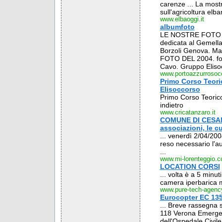
carenze ... La most
sull'agricoltura elban
www.elbaoggi.it
albumfoto
LE NOSTRE FOTO DEL
dedicata al Gemellag
Borzoli Genova. Ma
FOTO DEL 2004. foto
Cavo. Gruppo Elisocc
www.portoazzurrosocc
Primo Corso Teori
Elisoccorso
Primo Corso Teorico
indietro
www.cricatanzaro.it
COMUNE DI CESANO 
associazioni, le c
... venerdì 2/04/20
reso necessario l'au
...
www.mi-lorenteggio.
LOCATION CORSI
... volta è a 5 minu
camera iperbarica mu
www.pure-tech-agenc
Eurocopter EC 13
... Breve rassegna 
118 Verona Emergenza
dell'Ospedale Civile