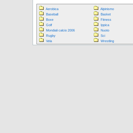
Aerobica
Alpinismo
Baseball
Basket
Boxe
Fitness
Golf
Ippica
Mondiali calcio 2006
Nuoto
Rugby
Sci
Vela
Wrestling