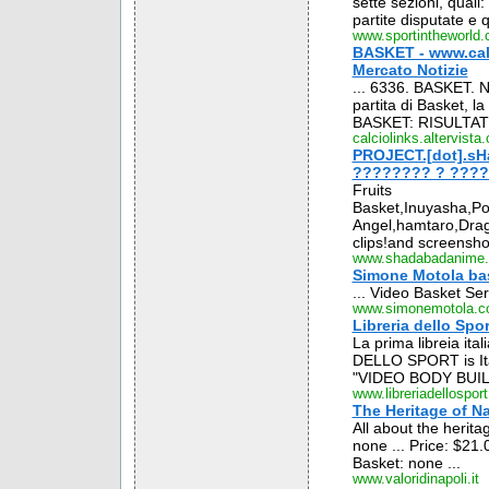
sette sezioni, quali:
partite disputate e q
www.sportintheworld
BASKET - www.calci
Mercato Notizie
... 6336. BASKET.
partita di Basket, 
BASKET: RISULTATI
calciolinks.altervista.
PROJECT.[dot].s
???????? ? ????
Fruits
Basket,Inuyasha,P
Angel,hamtaro,Drag
clips!and screensho
www.shadabadanime.
Simone Motola ba
... Video Basket Se
www.simonemotola.
Libreria dello Sp
La prima libreia it
DELLO SPORT is Italy
"VIDEO BODY BUILD
www.libreriadellosport.
The Heritage of N
All about the herita
none ... Price: $21.
Basket: none ...
www.valoridinapoli.it