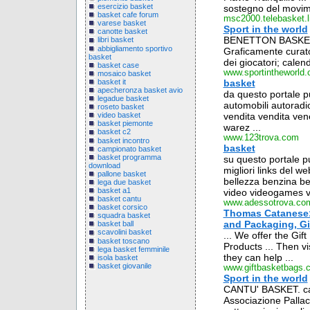
esercizio basket
sostegno del movime
basket cafe forum
msc2000.telebasket.li
varese basket
Sport in the world
canotte basket
BENETTON BASKET. b
libri basket
abbigliamento sportivo
Graficamente curato,
basket
dei giocatori; calend
basket case
www.sportintheworld
mosaico basket
basket it
basket
apecheronza basket avio
da questo portale puo
legadue basket
automobili autoradio
roseto basket
vendita vendita vene
video basket
basket piemonte
warez ...
basket c2
www.123trova.com
basket incontro
basket
campionato basket
basket programma
su questo portale puo
download
migliori links del we
pallone basket
bellezza benzina benz
lega due basket
basket a1
video videogames vir
basket cantu
www.adessotrova.co
basket corsico
Thomas Catanese: 
squadra basket
and Packaging, Gift
basket ball
scavolini basket
... We offer the Gif
basket toscano
Products ... Then v
lega basket femminile
they can help ...
isola basket
basket giovanile
www.giftbasketbags.
Sport in the world
CANTU' BASKET. cantub
Associazione Pallaca