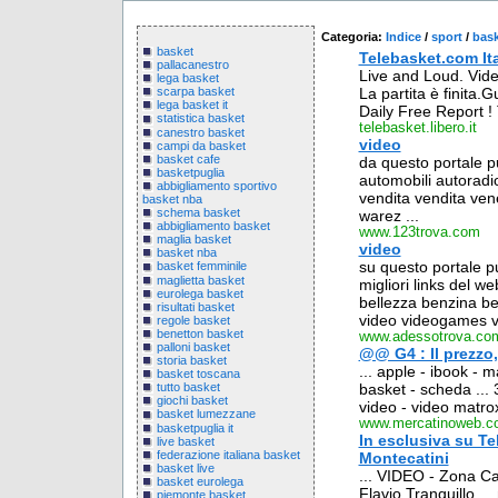
Categoria:
Indice
/
sport
/
bas
basket
Telebasket.com Ital
pallacanestro
Live and Loud. Vid
lega basket
La partita è finita.G
scarpa basket
lega basket it
Daily Free Report !
statistica basket
telebasket.libero.it
canestro basket
video
campi da basket
basket cafe
da questo portale puo
basketpuglia
automobili autoradio
abbigliamento sportivo
vendita vendita vene
basket nba
schema basket
warez ...
abbigliamento basket
www.123trova.com
maglia basket
video
basket nba
su questo portale puo
basket femminile
maglietta basket
migliori links del we
eurolega basket
bellezza benzina benz
risultati basket
video videogames vir
regole basket
benetton basket
www.adessotrova.co
palloni basket
@@ G4 : Il prezzo,
storia basket
... apple - ibook - 
basket toscana
basket - scheda ..
tutto basket
giochi basket
video - video matrox
basket lumezzane
www.mercatinoweb.c
basketpuglia it
In esclusiva su Te
live basket
federazione italiana basket
Montecatini
basket live
... VIDEO - Zona C
basket eurolega
Flavio Tranquillo ...
piemonte basket