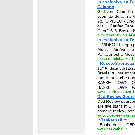
In esclusiva su Te
Calabria
Gli Eventi Clou. Da 
sconfitta della Tris
78. ... VIDEO - Lino
ora ... Carifac Fab
Cantù S.S. Basket Na
nuovobasketviola.teleb
In esclusiva su Te
... VIDEO - Il dopo
Metis ... Air Avell
Pallacanestro Messi
roosters.telebasket.lib
- RosetoSportiva.it
15ª Andata 30/12/20
Bravi tutti, ma sopr
meno male che non 
BASKET-TOWN - OR
BASKET-TOWN - PA
www.rosetosportiva.it
Dvd Review Source
Dvd Review sources
are five star film ..
camera review, pony
www.video-reviewmas
::Basketball.it::
::Basketball.it:: C
www.basketball.it