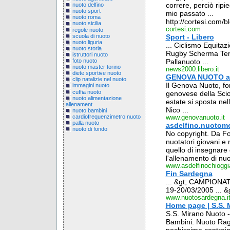
correre, perciò ripi
nuoto delfino
nuoto sport
mio passato ...
nuoto roma
http://cortesi.com/b
nuoto sicilia
cortesi.com
regole nuoto
scuola di nuoto
Sport - Libero
nuoto liguria
... Ciclismo Equitaz
nuoto storia
Rugby Scherma Tenni
istruttori nuoto
Pallanuoto ...
foto nuoto
nuoto master torino
news2000.libero.it
diete sportive nuoto
GENOVA NUOTO as
clip natalizie nel nuoto
Il Genova Nuoto, fon
immagini nuoto
cuffia nuoto
genovese della Scior
nuoto alimentazione
estate si sposta nel
allenament
Nico ...
nuoto bambini
cardiofrequenzimetro nuoto
www.genovanuoto.it
palla nuoto
asdelfino.nuotom
nuoto di fondo
No copyright. Da Foc
nuotatori giovani e 
quello di insegnare 
l'allenamento di nu
www.asdelfinochioggi
Fin Sardegna
... &gt; CAMPIONAT
19-20/03/2005 ... &
www.nuotosardegna.i
Home page | S.S. 
S.S. Mirano Nuoto - 
Bambini. Nuoto Ragaz