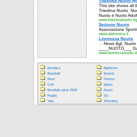
Triestina Nuoto 
This site shows all 
Triestina Nuoto. Nu
Nuoto e Nuoto Adulti
www.triestinanuoto.i
Sezione Nuoto
Associazione Sport
www.aletronica.it
Leonessa Nuoto
... News &gt; Nuoto 
____NUOTO___ Gar
www.leonessanuoto.it
Aerobica
Alpinismo
Baseball
Basket
Boxe
Fitness
Golf
Ippica
Mondiali calcio 2006
Nuoto
Rugby
Sci
Vela
Wrestling