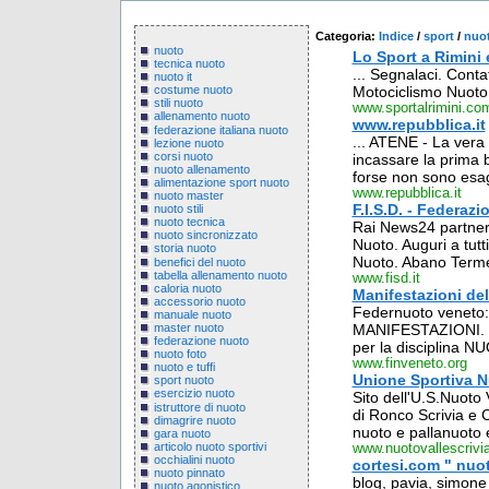
Categoria:
Indice
/
sport
/
nuo
nuoto
Lo Sport a Rimini 
tecnica nuoto
... Segnalaci. Conta
nuoto it
Motociclismo Nuoto 
costume nuoto
stili nuoto
www.sportalrimini.co
allenamento nuoto
www.repubblica.it
federazione italiana nuoto
... ATENE - La vera
lezione nuoto
corsi nuoto
incassare la prima ba
nuoto allenamento
forse non sono esag
alimentazione sport nuoto
www.repubblica.it
nuoto master
F.I.S.D. - Federazi
nuoto stili
nuoto tecnica
Rai News24 partner 
nuoto sincronizzato
Nuoto. Auguri a tutti
storia nuoto
Nuoto. Abano Terme .
benefici del nuoto
tabella allenamento nuoto
www.fisd.it
caloria nuoto
Manifestazioni del
accessorio nuoto
Federnuoto veneto:
manuale nuoto
master nuoto
MANIFESTAZIONI. Nu
federazione nuoto
per la disciplina NUOT
nuoto foto
www.finveneto.org
nuoto e tuffi
Unione Sportiva 
sport nuoto
esercizio nuoto
Sito dell'U.S.Nuoto 
istruttore di nuoto
di Ronco Scrivia e C
dimagrire nuoto
nuoto e pallanuoto e
gara nuoto
articolo nuoto sportivi
www.nuotovallescrivia
occhialini nuoto
cortesi.com " nuo
nuoto pinnato
blog, pavia, simone 
nuoto agonistico