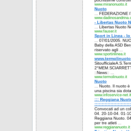
pochissime controind
www.miranonuoto.it
Nuoto
... FEDERAZIONE 
www.dadinosandrina
- Libertas Nuoto 
... Libertas Nuo
www.fauser.it
Sport in Linea - lo 
... 07/01/2005. NUO
Baby della ASD Ber
riservato agli ...
www.sportinlinea.it
www.termolinuoto.it
SitoufficialeA.S.
2°MEM.SCIARRETTA
::News:: ...
www.termolinuoto.it
Nuoto
... Nuoto. Il nuoto 
una piscina sia dotata
www.infoservice-net.i
::: Reggiana Nuoto 
:::::::::::::::::::::::::
Convocati ad un coll
04. 20-10-04. 01-10
Reggiana Nuoto. 04-
per tre atleti ...
www.reggiananuoto.it