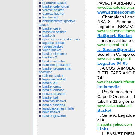
PAVIA. FABRIANO 
esercizio basket
basket cafe forum
www.basketclubferrara
varese basket
www.strikescomm
canotte basket
... Champions Leagu
libri basket
abbigliamento sportivo
NBA. 8 ... Spagna - 
basket
Legadue - NBA / Voll
basket case
www.strikescommes
mosaico basket
RaiSport: Basket
basket it
apecheronza basket avio
... inserisci il test
legadue basket
www.raisport.rai.it
roseto basket
::. SassariSport.it .
video basket
Scendi in Campo co
basket piemonte
basket c2
www.sassarisport.it
basket incontro
Legadue 04-05
campionato basket
... A.COSTA IMOLA
basket programma
download
RIETI. FABRIANO B
pallone basket
74 ...
lega due basket
www.basketclubferrara
basket a1
Italiamedia
basket cantu
basket corsico
... Potete accedere 
squadra basket
Capo D'Orlando ... 
basket ball
tabellini 11.a giornat
scavolini basket
basket toscano
www.italiamedia.net
lega basket femminile
Basket
isola basket
... Serie A. Legadue
basket giovanile
di A ...
it.sports.yahoo.com
Links
... IL BASKET PIE