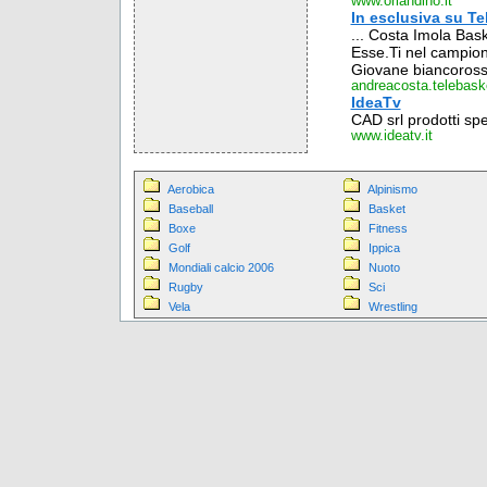
www.orlandino.it
In esclusiva su Te
... Costa Imola Bask
Esse.Ti nel campiona
Giovane biancorossa
andreacosta.telebasket
IdeaTv
CAD srl prodotti spe
www.ideatv.it
Aerobica
Alpinismo
Baseball
Basket
Boxe
Fitness
Golf
Ippica
Mondiali calcio 2006
Nuoto
Rugby
Sci
Vela
Wrestling