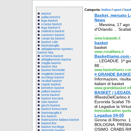
Categoria:
Indice
/
sport
/
bas
basket
Basket, mercato L
pallacanestro
News
lega basket
... Messina, 17 ag
scarpa basket
lega basket it
d'Orlando ... Scafa
statistica basket
...
canestro basket
www.kataweb.it
campi da basket
basket cafe
basket
basketpuglia
basket
abbigliamento sportivo
www.zonalibera.it
basket nba
Baskettiamo.com 
schema basket
abbigliamento basket
... LEGADUE. 1ª gio
maglia basket
88 ...
basket nba
www.baskettiamo.co
basket femminile
maglietta basket
¤ GRANDE BASKE
eurolega basket
Informazioni, risulta
risultati basket
italiani di basket
regole basket
benetton basket
www.grandebasket.in
palloni basket
BASKET / LEGAD
storia basket
IlRestoDelCarlino.i
basket toscana
Eurorida Scafati 79-
tutto basket
giochi basket
di Legadue la Virtus 
basket lumezzane
ilrestodelcarlino.quot
basketpuglia it
Legadue 04-05
live basket
Girone di Ritorno.
federazione italiana basket
basket live
BOLOGNA. PREMI
basket eurolega
OSIMO. CRABS RIM
piemonte basket