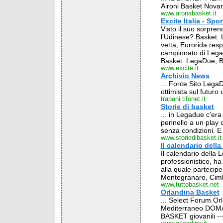
Aironi Basket Novara
www.aronabasket.it
Excite Italia - Spo
Visto il suo sorpren
l'Udinese? Basket. 
vetta, Eurorida resp
campionato di Legadu
Basket: LegaDue, Br
www.excite.it
Archivio News
... Fonte Sito Lega
ottimista sul futuro
trapani.tifonet.it
Storie di basket
... in Legadue c'er
pennello a un play 
senza condizioni. E 
www.storiedibasket.it
Il calendario dell
Il calendario della
professionistico, h
alla quale partecip
Montegranaro, Cimbe
www.tuttobasket.net
Orlandina Basket
... Select Forum 
Mediterraneo DOMAN
BASKET giovanili ----