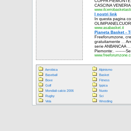
COPPA PIEMONTE.
CASCINA VENERIA 6
www.ilcerrobasketasti.
I nostri link
In questa pagina con
OLIMPIANELCUOR
www.asabasket.it
Pianeta Basket - 
Freeforumzone, crea
gratuitamente ... Ar
serie ANBANCAA ... C
Piemonte:. -------Sen
www.freeforumzone.
Aerobica
Alpinismo
Baseball
Basket
Boxe
Fitness
Golf
Ippica
Mondiali calcio 2006
Nuoto
Rugby
Sci
Vela
Wrestling