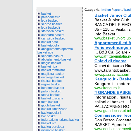
Categoria:
Indice
/
sport
/
bas
basket
Basket Junior Clu
pallacanestro
Basket Junior Club
lega basket
BANCA DEL PIEMO
scarpa basket
lega basket it
85 - 118 ... Visita i
statistica basket
Info Basket ...
canestro basket
www.basketjuniorclu
campi da basket
basket cafe
Appartamenti ed Af
basketpuglia
Ferienwohnungen i
abbigliamento sportivo
... B&B Ca' Solare -
basket nba
schema basket
www.affittareinitalia.n
abbigliamento basket
Chiavi di ricerca
maglia basket
Chiavi di ricerca R
basket nba
www.tarantobasket.i
basket femminile
maglietta basket
www.pazzachat.com
eurolega basket
Kanguro.it - Baske
risultati basket
Kanguro.it - motore 
regole basket
benetton basket
www.kanguro.it
palloni basket
¤ GRANDE BASKE
storia basket
Informazioni, risulta
basket toscana
italiani di basket .
tutto basket
giochi basket
PALLACANESTRO B
basket lumezzane
www.grandebasket.in
basketpuglia it
Commissione Tecn
live basket
Don Bosco Crocett
federazione italiana basket
basket live
BASKET. Agenda. 27
basket eurolega
www.donboscocrocetta
piemonte basket