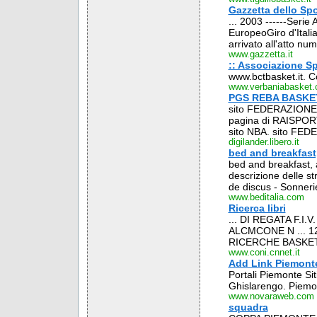
Gazzetta dello Spo
... 2003 ------Ser
EuropeoGiro d'Itali
arrivato all'atto num
www.gazzetta.it
:: Associazione Sp
www.bctbasket.it. C
www.verbaniabasket
PGS REBA BASKET 
sito FEDERAZIONE 
pagina di RAISPORT 
sito NBA. sito FE
digilander.libero.it
bed and breakfast,
bed and breakfast, a
descrizione delle st
de discus - Sonnerie
www.beditalia.com
Ricerca libri
... DI REGATA F.
ALCMCONE N ... 
RICERCHE BASKET
www.coni.cnnet.it
Add Link Piemont
Portali Piemonte Siti 
Ghislarengo. Piemon
www.novaraweb.com
squadra