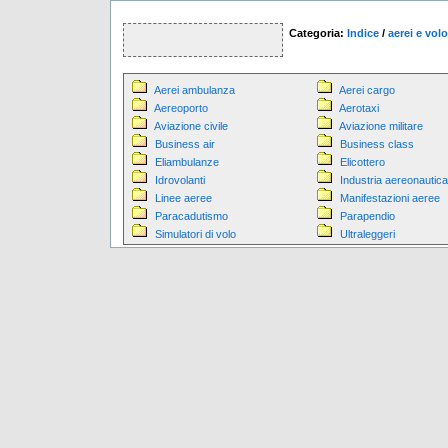
Categoria:
Indice
/
aerei e volo
Aerei ambulanza
Aerei cargo
Aereoporto
Aerotaxi
Aviazione civile
Aviazione militare
Business air
Business class
Eliambulanze
Elicottero
Idrovolanti
Industria aereonautica
Linee aeree
Manifestazioni aeree
Paracadutismo
Parapendio
Simulatori di volo
Ultraleggeri