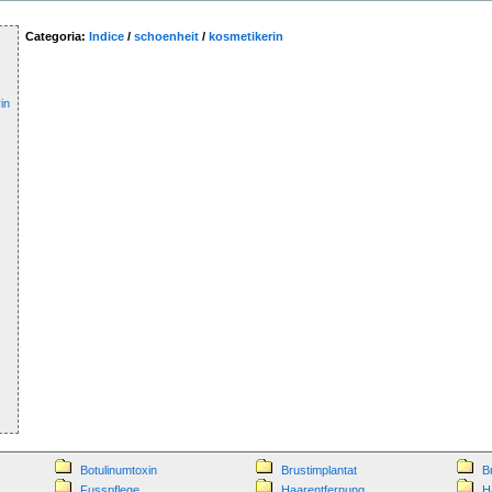
Categoria:
Indice
/
schoenheit
/
kosmetikerin
in
Botulinumtoxin
Brustimplantat
B
Fusspflege
Haarentfernung
H