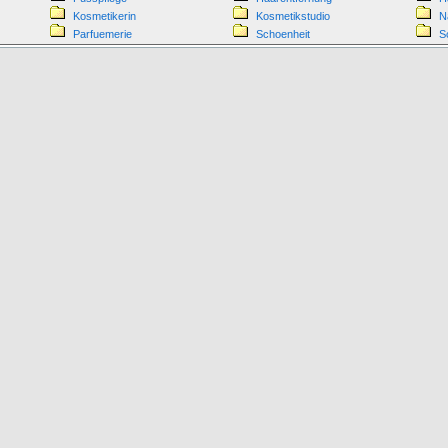
Kosmetikerin
Kosmetikstudio
N
Parfuemerie
Schoenheit
S