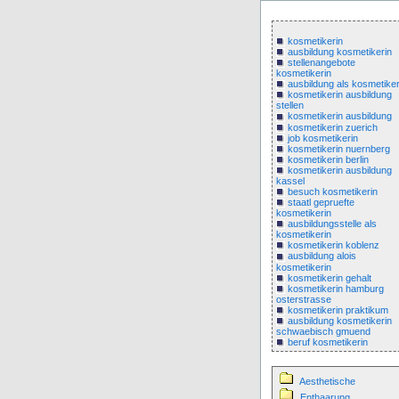
kosmetikerin
ausbildung kosmetikerin
stellenangebote
kosmetikerin
ausbildung als kosmetiker
kosmetikerin ausbildung
stellen
kosmetikerin ausbildung
kosmetikerin zuerich
job kosmetikerin
kosmetikerin nuernberg
kosmetikerin berlin
kosmetikerin ausbildung
kassel
besuch kosmetikerin
staatl gepruefte
kosmetikerin
ausbildungsstelle als
kosmetikerin
kosmetikerin koblenz
ausbildung alois
kosmetikerin
kosmetikerin gehalt
kosmetikerin hamburg
osterstrasse
kosmetikerin praktikum
ausbildung kosmetikerin
schwaebisch gmuend
beruf kosmetikerin
Aesthetische
Enthaarung