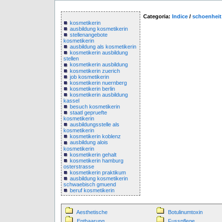
Categoria:
Indice
/
schoenheit
kosmetikerin
ausbildung kosmetikerin
stellenangebote
kosmetikerin
ausbildung als kosmetikerin
kosmetikerin ausbildung
stellen
kosmetikerin ausbildung
kosmetikerin zuerich
job kosmetikerin
kosmetikerin nuernberg
kosmetikerin berlin
kosmetikerin ausbildung
kassel
besuch kosmetikerin
staatl gepruefte
kosmetikerin
ausbildungsstelle als
kosmetikerin
kosmetikerin koblenz
ausbildung alois
kosmetikerin
kosmetikerin gehalt
kosmetikerin hamburg
osterstrasse
kosmetikerin praktikum
ausbildung kosmetikerin
schwaebisch gmuend
beruf kosmetikerin
Aesthetische
Botulinumtoxin
Enthaarung
Fusspflege