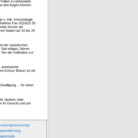
 Falten zu behandeln.
e an den Augen können
e u. klin. Immunologie
Telefon/ Fax 032/623 30
tian Kerner als
inen Nadel (an 10 bis 20
eit der spastischen
Seit einigen Jahren
Von der Indikation zur
e, anerkannte
n A (kurz Botox) ist ein
nwilligung ... für einen
t, denken viele
ten im Gesicht und am
rustvergroesserung
aarentfernung
agelstudio