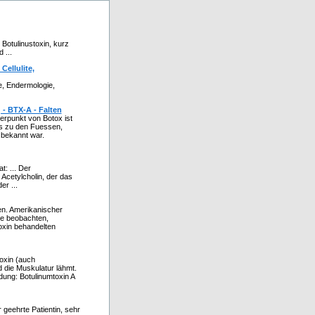
 Botulinustoxin, kurz
 ...
Cellulite,
e, Endermologie,
- BTX-A - Falten
rpunkt von Botox ist
is zu den Fuessen,
 bekannt war.
t: ... Der
cetylcholin, der das
er ...
en. Amerikanischer
he beobachten,
oxin behandelten
oxin (auch
 die Muskulatur lähmt.
dung: Botulinumtoxin A
 geehrte Patientin, sehr