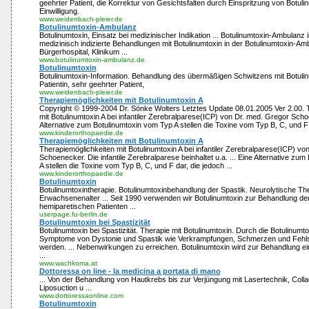
geehrter Patient, die Korrektur von Gesichtsfalten durch Einspritzung von Botulin
Einwilligung.
www.weidenbach-pleier.de
Botulinumtoxin-Ambulanz
Botulinumtoxin, Einsatz bei medizinischer Indikation ... Botulinumtoxin-Ambulanz in
medizinisch indizierte Behandlungen mit Botulinumtoxin in der Botulinumtoxin-A
Bürgerhospital, Klinikum ...
www.botulinumtoxin-ambulanz.de
Botulinumtoxin
Botulinumtoxin-Information. Behandlung des übermäßigen Schwitzens mit Botulin
Patientin, sehr geehrter Patient,
www.weidenbach-pleier.de
Therapiemöglichkeiten mit Botulinumtoxin A
Copyright © 1999-2004 Dr. Sönke Wolters Letztes Update 08.01.2005 Ver 2.00. 
mit Botulinumtoxin A bei infantiler Zerebralparese(ICP) von Dr. med. Gregor Scho
Alternative zum Botulinumtoxin vom Typ A stellen die Toxine vom Typ B, C, und F d
www.kinderorthopaedie.de
Therapiemöglichkeiten mit Botulinumtoxin A
Therapiemöglichkeiten mit Botulinumtoxin A bei infantiler Zerebralparese(ICP) vo
Schoenecker. Die infantile Zerebralparese beinhaltet u.a. ... Eine Alternative zu
A stellen die Toxine vom Typ B, C, und F dar, die jedoch ...
www.kinderorthopaedie.de
Botulinumtoxin
Botulinumtoxintherapie. Botulinumtoxinbehandlung der Spastik. Neurolytische The
Erwachsenenalter ... Seit 1990 verwenden wir Botulinumtoxin zur Behandlung der
hemiparetischen Patienten ...
userpage.fu-berlin.de
Botulinumtoxin bei Spastizität
Botulinumtoxin bei Spastizität. Therapie mit Botulinumtoxin. Durch die Botulinumto
Symptome von Dystonie und Spastik wie Verkrampfungen, Schmerzen und Fehls
werden. ... Nebenwirkungen zu erreichen. Botulinumtoxin wird zur Behandlung e
...
www.wachkoma.at
Dottoressa on line - la medicina a portata di mano
... Von der Behandlung von Hautkrebs bis zur Verjüngung mit Lasertechnik, Colla
Liposuction u ...
www.dottoressaonline.com
Botulinumtoxin