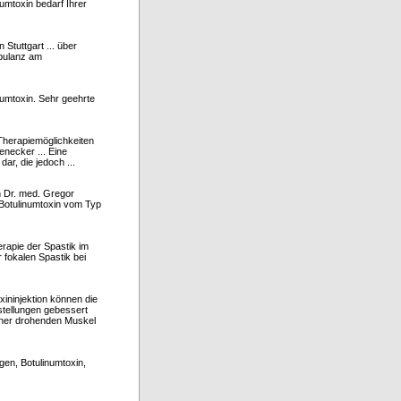
umtoxin bedarf Ihrer
 Stuttgart ... über
mbulanz am
umtoxin. Sehr geehrte
Therapiemöglichkeiten
enecker ... Eine
ar, die jedoch ...
n Dr. med. Gregor
m Botulinumtoxin vom Typ
rapie der Spastik im
 fokalen Spastik bei
xininjektion können die
tellungen gebessert
iner drohenden Muskel
gen, Botulinumtoxin,