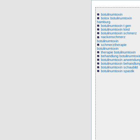
botulinumtoxin
botox botulinumtoxin
hamburg
botulinumtoxin t gen
botulinumtoxin kind
botulinumtoxin schmerz
nackenschmerz
botulinumtoxin
schmerztherapie
botulinumtoxin
therapie botulinumtoxin
behandlung botulinumtoxi
botulinumtoxin anwendun
botulinumtoxin behandlun
botulinumtoxin schaubild
botulinumtoxin spastik