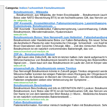
Categoria:
Indice
/
schoenheit
/
botulinumtoxin
Botulinumtoxin - Wikipedia
... Botulinumtoxin. aus Wikipedia, der freien Enzyklopädie ... Botulinumtoxin (auch
Botox oder NATO-Bezeichnung BTX) ist ein hochwirksames Gift, das Nerven und
de.wikipedia.org
ZBF-Kosmetik - Kosmetikinstitut, Faltenunterspritzung, Laserenthaarung, 
Endermologie, Botulinumtoxin, ...
ZBF-Kosmetik - Kosmetikinstitut, Faltenunterspritzung, Laserenthaarung, Cellulit
Botulinumtoxin, Mikrodermabrasion, Hyaluronsäure
www.zbf.info
Botulinumtoxin Botox: Vom Nervengift zum Heilmittel - Faltenbehandlung 
Botulinumtoxin oder Handelsname Botox zur Falten-Behandlung. Ein neuer Schwe
n
die Aesthetisch-Plastische oder Kosmetische Chirurgie. Schoenheit - von Kopf b
g
Brust-Operationen oder Gesichts-Chirurgie. Alles ... Zeit des römischen Reiches
g
Botulinumtoxin ist ein natürlich vorkommendes Bakteriengift, das von ...
www.schoenheit-und-medizin.de
ZDF.de - Botulinumtoxin (Botox)
Es gibt kaum eine Zeitschrift, die nicht im letzten halben Jahr damit aufgemacht ha
Wirkmechanismus von Botulinumtoxin besteht in der Hemmung des Botenstoffes A
Signal vom ... Dann baut sich das Botulinumtoxin im Laufe der Zeit im Körper wied
www.zdf.de
wissenschaft.de - Botulinumtoxin gegen Tinnitus
Das Nervengift Botulinumtoxin könnte in Zukunft gegen Tinnitus eingesetzt werd
Wissenschaftler konnten bei einigen Patienten einen Rückgang der Ohrgeräusc
nachdem sie die Substanz im Bereich der Ohrmuschel ... Von den mit Botulinumt
Patienten empfanden sieben eine Verbesserung der Symptome ...
www.wissenschaft.de
Botulinumtoxin Beschreibung
Botulinumtoxin Beschreibung und Info im DEFINITION-INFO Lexikon: Botulinumt
Botulinustoxin, kurz Botox oder BTX) ist ein hochwirksames Gift, das Nerven und
Der Name ist von dem lateinischen Wort Botulus (= Wurst... Medizinische Anwen
ist ein natürlich vorkommendes Bakterieneiweiß ...
botulinumtoxin.definition-info.de
Falten-Botulinumtoxin
Patienteninformation. Korrektur mimisch bedingter Falten mit Botulinumtoxin. Sehr