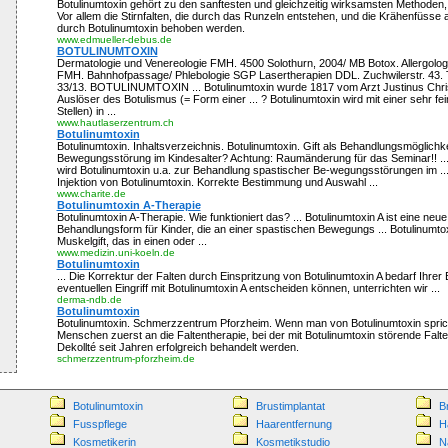
Botulinumtoxin gehört zu den sanftesten und gleichzeitig wirksamsten Methoden,
Vor allem die Stirnfalten, die durch das Runzeln entstehen, und die Krähenfüss
durch Botulinumtoxin behoben werden.
www.edmueller-debus.de
BOTULINUMTOXIN
Dermatologie und Venereologie FMH. 4500 Solothurn, 2004/ MB Botox. Allergologi
FMH. Bahnhofpassage/ Phlebologie SGP Lasertherapien DDL. Zuchwilerstr. 43. 
33/13. BOTULINUMTOXIN ... Botulinumtoxin wurde 1817 vom Arzt Justinus Chris
Auslöser des Botulismus (= Form einer ... ? Botulinumtoxin wird mit einer sehr fe
Stellen) in ...
www.hautlaserzentrum.ch
Botulinumtoxin
Botulinumtoxin. Inhaltsverzeichnis. Botulinumtoxin. Gift als Behandlungsmöglichk
Bewegungsstörung im Kindesalter? Achtung: Raumänderung für das Seminar!! ... 
wird Botulinumtoxin u.a. zur Behandlung spastischer Be-wegungsstörungen im ... 
Injektion von Botulinumtoxin. Korrekte Bestimmung und Auswahl ...
www.charite.de
Botulinumtoxin A-Therapie
Botulinumtoxin A-Therapie. Wie funktioniert das? ... Botulinumtoxin A ist eine neu
Behandlungsform für Kinder, die an einer spastischen Bewegungs ... Botulinumtoxi
Muskelgift, das in einen oder ...
www.medizin.uni-koeln.de
Botulinumtoxin
... Die Korrektur der Falten durch Einspritzung von Botulinumtoxin A bedarf Ihrer Ei
eventuellen Eingriff mit Botulinumtoxin A entscheiden können, unterrichten wir ...
derma-ndb.de
Botulinumtoxin
Botulinumtoxin. Schmerzzentrum Pforzheim. Wenn man von Botulinumtoxin sprich
Menschen zuerst an die Faltentherapie, bei der mit Botulinumtoxin störende Fal
Dekollté seit Jahren erfolgreich behandelt werden.
schmerzzentrum-pforzheim.de
Botulinumtoxin
Brustimplantat
B
Fusspflege
Haarentfernung
H
Kosmetikerin
Kosmetikstudio
N