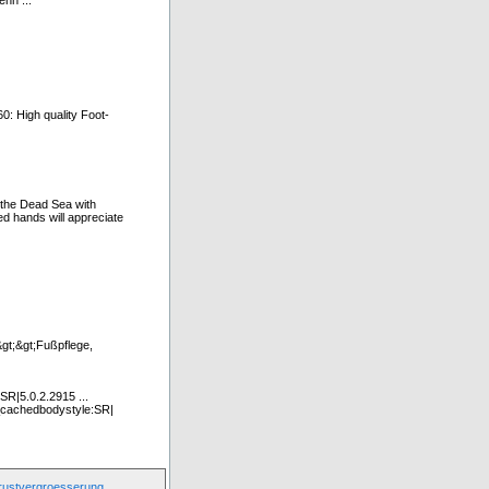
nn ...
0: High quality Foot-
 the Dead Sea with
d hands will appreciate
;&gt;Fußpflege,
SR|5.0.2.2915 ...
_cachedbodystyle:SR|
rustvergroesserung