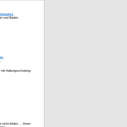
elstudios
art und Baden
vm.
..
 mit Haltungsschulung -
nicht fehlen. ... Ihnen