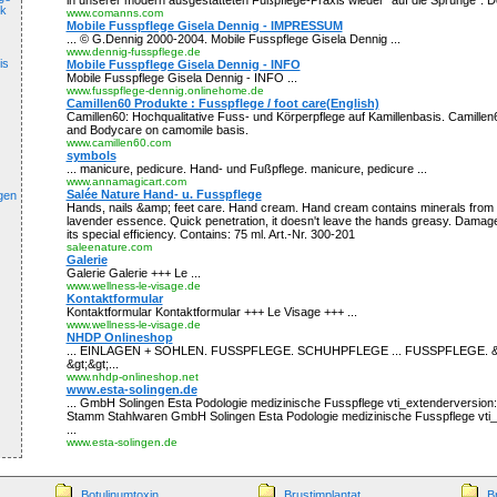
in unserer modern ausgestatteten Fußpflege-Praxis wieder "auf die Sprünge". De
ik
www.comanns.com
Mobile Fusspflege Gisela Dennig - IMPRESSUM
... © G.Dennig 2000-2004. Mobile Fusspflege Gisela Dennig ...
www.dennig-fusspflege.de
is
Mobile Fusspflege Gisela Dennig - INFO
Mobile Fusspflege Gisela Dennig - INFO ...
www.fusspflege-dennig.onlinehome.de
Camillen60 Produkte : Fusspflege / foot care(English)
Camillen60: Hochqualitative Fuss- und Körperpflege auf Kamillenbasis. Camillen6
and Bodycare on camomile basis.
www.camillen60.com
symbols
... manicure, pedicure. Hand- und Fußpflege. manicure, pedicure ...
www.annamagicart.com
Salée Nature Hand- u. Fusspflege
ngen
Hands, nails &amp; feet care. Hand cream. Hand cream contains minerals from
lavender essence. Quick penetration, it doesn't leave the hands greasy. Damage
its special efficiency. Contains: 75 ml. Art.-Nr. 300-201
saleenature.com
Galerie
Galerie Galerie +++ Le ...
www.wellness-le-visage.de
Kontaktformular
Kontaktformular Kontaktformular +++ Le Visage +++ ...
www.wellness-le-visage.de
NHDP Onlineshop
... EINLAGEN + SOHLEN. FUSSPFLEGE. SCHUHPFLEGE ... FUSSPFLEGE. &gt
&gt;&gt;...
www.nhdp-onlineshop.net
www.esta-solingen.de
... GmbH Solingen Esta Podologie medizinische Fusspflege vti_extenderversion:
Stamm Stahlwaren GmbH Solingen Esta Podologie medizinische Fusspflege vti
...
www.esta-solingen.de
Botulinumtoxin
Brustimplantat
B