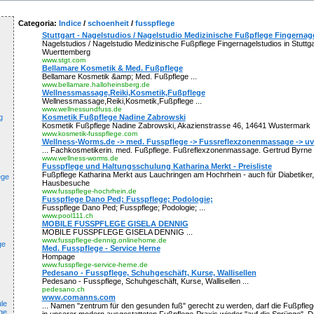
Categoria:
Indice
/
schoenheit
/
fusspflege
Stuttgart - Nagelstudios / Nagelstudio Medizinische Fußpflege Fingernag
Nagelstudios / Nagelstudio Medizinische Fußpflege Fingernagelstudios in Stuttg
Wuerttemberg
www.stgt.com
Bellamare Kosmetik & Med. Fußpflege
Bellamare Kosmetik &amp; Med. Fußpflege ...
www.bellamare.halloheinsberg.de
Wellnessmassage,Reiki,Kosmetik,Fußpflege
Wellnessmassage,Reiki,Kosmetik,Fußpflege ...
www.wellnessundfuss.de
g
Kosmetik Fußpflege Nadine Zabrowski
Kosmetik Fußpflege Nadine Zabrowski, Akazienstrasse 46, 14641 Wustermark
www.kosmetik-fusspflege.com
Wellness-Worms.de -> med. Fusspflege -> Fussreflexzonenmassage -> u
... Fachkosmetikerin. med. Fußpflege. Fußreflexzonenmassage. Gertrud Byrne .
www.wellness-worms.de
Fusspflege und Haltungsschulung Katharina Merkt - Preisliste
Fußpflege Katharina Merkt aus Lauchringen am Hochrhein - auch für Diabetiker,
ege
Hausbesuche
www.fusspflege-hochrhein.de
Fusspflege Dano Ped; Fusspflege; Podologie;
Fusspflege Dano Ped; Fusspflege; Podologie; ...
www.pool111.ch
MOBILE FUSSPFLEGE GISELA DENNIG
MOBILE FUSSPFLEGE GISELA DENNIG ...
www.fusspflege-dennig.onlinehome.de
ge
Med. Fusspflege - Service Herne
Hompage
www.fusspflege-service-herne.de
Pedesano - Fusspflege, Schuhgeschäft, Kurse, Wallisellen
Pedesano - Fusspflege, Schuhgeschäft, Kurse, Wallisellen ...
pedesano.ch
www.comanns.com
le
... Namen "zentrum für den gesunden fuß" gerecht zu werden, darf die Fußpflege 
ge