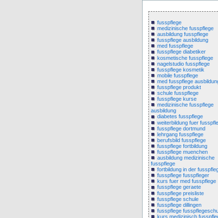
fusspflege
medizinische fusspflege
ausbildung fusspflege
fusspflege ausbildung
med fusspflege
fusspflege diabetiker
kosmetische fusspflege
nagelstudio fusspflege
fusspflege kosmetik
mobile fusspflege
med fusspflege ausbildun
fusspflege produkt
schule fusspflege
fusspflege kurse
medizinische fusspflege
ausbildung
diabetes fusspflege
weiterbildung fuer fusspfl
fusspflege dortmund
lehrgang fusspflege
berufsbild fusspflege
fusspflege fortbildung
fusspflege muenchen
ausbildung medizinische
fusspflege
fortbildung in der fusspfle
fusspflege fusspfleger
kurs fuer med fusspflege
fusspflege geraete
fusspflege preisliste
fusspflege schule
fusspflege dillingen
fusspflege fusspflegeschu
kurs medizinisch fusspfle