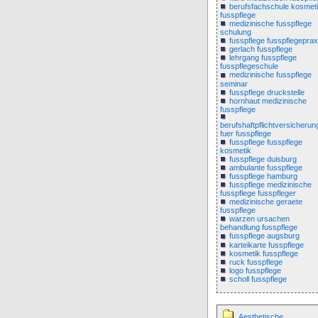
berufsfachschule kosmet
fusspflege
medizinische fusspflege
schulung
fusspflege fusspflegeprax
gerlach fusspflege
lehrgang fusspflege
fusspflegeschule
medizinische fusspflege
seminar
fusspflege druckstelle
hornhaut medizinische
fusspflege
berufshaftpflichtversicheru
fuer fusspflege
fusspflege fusspflege
kosmetik
fusspflege duisburg
ambulante fusspflege
fusspflege hamburg
fusspflege medizinische
fusspflege fusspfleger
medizinische geraete
fusspflege
warzen ursachen
behandlung fusspflege
fusspflege augsburg
karteikarte fusspflege
kosmetik fusspflege
ruck fusspflege
logo fusspflege
scholl fusspflege
Aesthetische