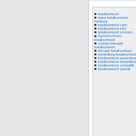
botulinumtoxin
botox botulinumtoxin
hamburg
botulinumtoxin t gen
botulinumtoxin kind
botulinumtoxin schmerz
nackenschmerz
botulinumtoxin
schmerztherapie
botulinumtoxin
therapie botulinumtoxin
behandlung botulinumtoxi
botulinumtoxin anwendun
botulinumtoxin behandlun
botulinumtoxin schaubild
botulinumtoxin spastik