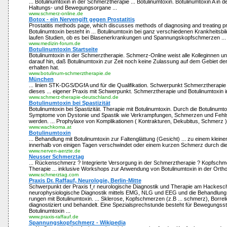
... Botulinumtoxin in der Schmerztherapie ... Botulinumtoxin. Botulinumtoxin A in
Haltungs- und Bewegungsorgane ...
www.schmerz-online.de
Botox - ein Nervengift gegen Prostatitis
Prostatitis methods page, which discusses methods of diagnosing and treating pros
Botulinumtoxin besteht in ... Botulinumtoxin bei ganz verschiedenen Krankheitsbi
laufen Studien, ob es bei Blasenerkrankungen und Spannungskopfschmerzen ...
www.medizin-forum.de
Botulinumtoxin Startseite
Botulinumtoxin in der Schmerztherapie. Schmerz-Online weist alle Kolleginnen u
darauf hin, daß Botulinumtoxin zur Zeit noch keine Zulassung auf dem Gebiet d
erhalten hat.
www.botulinum-schmerztherapie.de
München
... linien STK-DGS/DGfA und für die Qualifikation. Schwerpunkt Schmerztherap
dieses ... eigener Praxis mit Schwerpunkt. Schmerztherapie und Botulinumtoxin i
www.schmerz-therapie-deutschland.de
Botulinumtoxin bei Spastizität
Botulinumtoxin bei Spastizität. Therapie mit Botulinumtoxin. Durch die Botulinumto
Symptome von Dystonie und Spastik wie Verkrampfungen, Schmerzen und Fehls
werden. ... Prophylaxe von Komplikationen ( Kontrakturen, Dekubitus, Schmerz ) 
www.wachkoma.at
Botulinumtoxin
... Behandlung mit Botulinumtoxin zur Faltenglättung (Gesicht) ... zu einem kleine
innerhalb von einigen Tagen verschwindet oder einem kurzen Schmerz durch die I
www.nerven-aerzte.de
Neusser Schmerztag
... Rückenschmerz ? Integrierte Versorgung in der Schmerztherapie ? Kopfschm
Therapie ... inklusive Workshops zur Anwendung von Botulinumtoxin in der Orthop
www.schmerztag.com
Praxis Dr. Raffauf, Neurologie, Berlin-Mitte
Schwerpunkt der Praxis f¸r neurologische Diagnostik und Therapie am Hackesch
neurophysiologische Diagnostik mittels EMG, NLG und EEG und die Behandlun
rungen mit Botulinumtoxin. ... Sklerose, Kopfschmerzen (z.B ... schmerz), Borrel
diagnostiziert und behandelt. Eine Spezialsprechstunde besteht für Bewegungsst
Botulinumtoxin ...
www.praxis-raffauf.de
Spannungskopfschmerz - Wikipedia