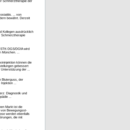
 der Schmerztherapie der
tatitis. ... von
ldern bewährt. Derzeit
nd Kollegen ausdrücklich
er Schmerztherapie
ie STK-DGS/DGfA wird
n München. ...
xininjektion können die
tellungen gebessert
Unterstützung der ...
n Bluterguss, der
njektion ...
erz: Diagnostik und
ädie ...
en Markt ist die
g von Bewegungsst-
iose werden ebenfalls
örungen, die mit