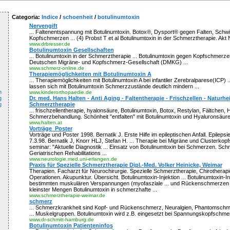
Categoria:
Indice
/
schoenheit
/
botulinumtoxin
Nervengift
... Faltenentspannung mit Botulinumtoxin. Botox®, Dysport® gegen Falten, Schw
Kopfschmerzen ... (4) Probst T et al Botulinumtoxin in der Schmerztherapie. Akt N
www.drbresser.de
Botulinumtoxin Gesellschaften
... Botulinumtoxin in der Schmerztherapie ... Botulinumtoxin gegen Kopfschmerze
Deutschen Migräne- und Kopfschmerz-Gesellschaft (DMKG) ...
www.schmerz-online.de
Therapiemöglichkeiten mit Botulinumtoxin A
... Therapiemöglichkeiten mit Botulinumtoxin A bei infantiler Zerebralparese(ICP) 
lassen sich mit Botulinumtoxin Schmerzzustände deutlich mindern ...
n
www.kinderorthopaedie.de
g
Dr. med. Hans Halten - Anti Aging - Faltentherapie - Frischzellen - Naturhe
g
Schmerztherapie
... frischzellentherapie, hyalonsäure, Botulinumtoxin, Botox, Restylan, Fältchen, Hy
Schmerzbehandlung. Schönheit "entfalten" mit Botulinumtoxin und Hyaluronsäure 
www.halten.at
Vorträge_Poster
Vorträge und Poster 1998. Bernatik J. Erste Hilfe im epileptischen Anfall. Epileps
7.3.98. Bernatik J, Knorr HLJ, Stefan H. ... Therapie bei Migräne und Clusterkop
seminar: "Aktuelle Diagnostik ... Einsatz von Botulinumtoxin bei Schmerzen. S
Geriatrischen Rehabilitations ...
www.neurologie.med.uni-erlangen.de
Praxis für Spezielle Schmerztherapie Dipl.-Med. Volker Heinicke, Weimar
Therapien. Facharzt für Neurochirurgie. Spezielle Schmerztherapie, Chirotherap
Operationen. Akupunktur. Übersicht. Botulinumtoxin-Injektion ... Botulinumtoxin-I
bestimmten muskulären Verspannungen (myofasziale ... und Rückenschmerzen du
kleinster Mengen Botulinumtoxin in schmerzhafte ...
www.schmerztherapie-weimar.de
schmerz
... Schmerzkrankheit sind Kopf- und Rückenschmerz, Neuralgien, Phantomschm
... Muskelgruppen. Botulinumtoxin wird z.B. eingesetzt bei Spannungskopfschmer
www.dr-schmitt-hamburg.de
Botulinumtoxin Patienteninfos