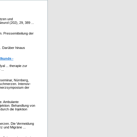
itzen und
eurol (202), 29, 389 ...
n. Pressemitteilung der
... Darüber hinaus
ilkunde -
al ... therapie zur
...
ieseminar, Nürnberg,
fschmerzen. Intensiv-
chmerzsymposium der
ie. Ambulante
njektion. Behandlung von
rch die Injektion
erzen. Die Vermeidung
z und Migräne ...