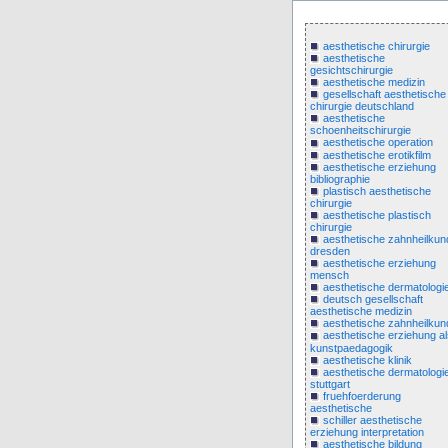
aesthetische chirurgie
aesthetische
gesichtschirurgie
aesthetische medizin
gesellschaft aesthetische
chirurgie deutschland
aesthetische
schoenheitschirurgie
aesthetische operation
aesthetische erotikfilm
aesthetische erziehung
bibliographie
plastisch aesthetische
chirurgie
aesthetische plastisch
chirurgie
aesthetische zahnheilkun
dresden
aesthetische erziehung
mensch
aesthetische dermatologi
deutsch gesellschaft
aesthetische medizin
aesthetische zahnheilkun
aesthetische erziehung al
kunstpaedagogik
aesthetische klinik
aesthetische dermatologi
stuttgart
fruehfoerderung
aesthetische
schiller aesthetische
erziehung interpretation
aesthetische bildung