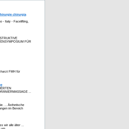
hirurgie chirurgia
 Italy - Facelifting,
NSTRUKTIVE
LITENSYMPOSIUM FÜR
acharzt FMH für
ge
IERTEN
DRÄNIERMASSAGE ...
e. ... Ästhetische
ungen im Bereich
wir alle älter ...
um ...