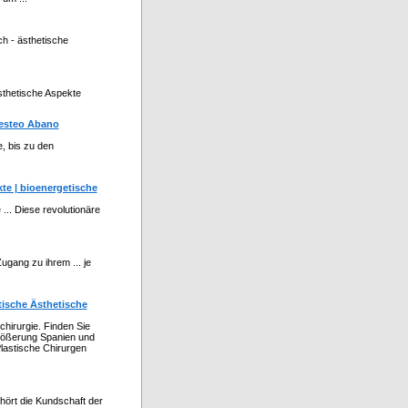
ch - ästhetische
ästhetische Aspekte
gesteo Abano
, bis zu den
te | bioenergetische
... Diese revolutionäre
.
ugang zu ihrem ... je
ische Ästhetische
hirurgie. Finden Sie
größerung Spanien und
Plastische Chirurgen
hört die Kundschaft der