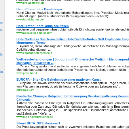
www.pro-aesthetik.de
Henri Chenot - La Biontologia
Henri Chenot. Medizinisch- Ästhetische Behandlungen. Info. Produkte. Medizinis
Behandlungen. (nach ausführlicher Beratung durch den Facharzt):
www.henrichenot.com
de
Hotel Astor - hotel adria see italien
moderne und bequeme Infrastruktur, stilvolle Einrichtung sowie funktionale und 
ik
www.adriatic-sea-hotel.com
Hotel Wellness Spa Terme Italien Hotel Wohlbefinden Golf Esplanade Ter
Montegrotto Terme
... Ayurveda, Reiki, Massage der Bindegewebe, ästhetische Bio-Massagetherapie
Cellulitisbehandlungen ...
www.esplanadetergesteo.it
lin
Wellnessbehandlungen | Jungbrünnl | Chinesische Medizin | Meridianpunk
Massagen | Relaxen in ...
... Yin und Yang gestört, sind ästhetische und gesundheitliche Probleme die Folge 
Methode betrachtet einzelne ästhetische Probleme. nicht isoliert, sondern sieht ..
de
www.preidlhof.it
EUROPA - Site - Die Geheimnisse einer mutierten Kunst
... Objekte, die sowohl ethische als auch ästhetische Konzepte in Frage stellen, Z
von Pflanzen fasziniert, ob als ästhetische Objekte oder als Lebewesen." ...
europa.eu.int
Plastische Chirurgie Ratgeber: Fettabsaugung Brustvergrößerung Kosmet
Chirurgie
Ästhetische Plastische Chirurgie Ihr Ratgeber für Fettabsaugung und Schönheitsc
Ihren Arzt oder Zahnarzt. Günstige Schönheitsoperationen: natürliche Brustver
Tschechien, Fettabsaugung in ... Die speziellen Arzt-Datenbanken: Ästhetische 
und Zahnärzte / Kiefer ...
www.die-endverbraucher.de
Silmet BETA_SITE Versione 1
Die Produkttypologien richten sich an zwei verschiedene Branchen und daher ge