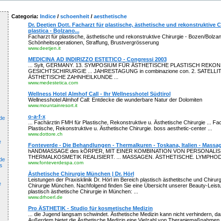
Categoria:
Indice
/
schoenheit
/
aesthetische
Dr. Deetjen Dott. Facharzt für plastische, ästhetische und rekonstruktive C
plastica - Bolzano...
Facharzt für plastische, ästhetische und rekonstruktive Chirurgie - Bozen/Bolzano -
Schönheitsoperationen, Straffung, Brustvergrösserung
www.deetjen.it
MEDICINA AD INDIRIZZO ESTETICO - Congressi 2003
... Sylt, GERMANY. 13. SYMPOSIUM FÜR ÄSTHETISCHE PLASTISCH REKO
GESICHTSCHIRURGIE ... JAHRESTAGUNG in combinazione con. 2. SATEL
ÄSTHETISCHE ZAHNHEILKUNDE ...
www.medestetica.com
Wellness Hotel Almhof Call - Ihr Wellnesshotel Südtirol
Wellnesshotel Almhof Call: Entdecke die wunderbare Natur der Dolomiten
www.mountainresort.it
o-a-f-x
de
... Fachärztin FMH für Plastische, Rekonstruktive u. Ästhetische Chirurgie ... F
Plastische, Rekonstruktive u. Ästhetische Chirurgie. boss aesthetic-center ...
www.dottore.ch
e
Fonteverde - Die Behandlungen - Thermalkuren - Toskana, Italien - Massa
hANDMASSAGE des kÖRPER, MIT EINER KOMBINATION VON PERSONALIS
THERMALKOSMETIK REALISIERT. ... MASSAGEN. ÄSTHETISCHE. LYMPHO
de
www.fonteverdespa.com
s
Ästhetische Chirurgie München | Dr. Hörl
Leistungen der Praxisklinik Dr. Hörl im Bereich plastisch ästhetitsche und Chirurgi
e
Chirurgie München. Nachfolgend finden Sie eine Übersicht unserer Beauty-Leist
plastisch ästhetische Chirurgie in München: ...
www.drhoerl.de
Pro ÄSTHETIK - Studio für kosmetische Medizin
... die Jugend langsam schwindet. Ästhetische Medizin kann nicht verhindern, dass 
Außerdem bietet die Ästhetische Medizin eine Vielzahl von Therapiemaßnahmen, 