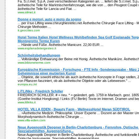
Fa. S.i.l.met. S.p.A. zwei verschiedenen Kategorien an. ... liefert die S.i.l.met. S.p.
ästhetische Teile für Marktnischenfahrzeuge, wie die von ... den Peugeot Coupè 
ästhetische Teile für Lancia und Fiat. ...
www.silmet.it
Donne e motori, auto e moto da sogno
... per il tuo Lifting www.chirurghiestetici.net Ästhetische Chirurgie Face Lifting - 
Chirurgie Methoden ...
it.geocities.com
Hotel Terme Italien Hotel Wellness Wohlbefinden Spa Golf Esplanade Ter
Montegrotto Terme Kuren
... Hände und Füße. Ästhetische Manicure. 22,00 EUR ...
www.esplanadetergesteo.it
Schönheitsbehandlungen
... Vollständige Enthaarung der Beine mit Honig. Ästhetische Maniküre. Ästhetisch
www.bibioneterme.com
Europäische Kommission - Forschung - FTE Info -Sonderausgabe - März 2
Geheimnisse einer mutierten Kunst
... Objekte, die sowohl ethische als auch ästhetische Konzepte in Frage stellen, Z
von Pflanzen fasziniert, ob als ästhetische Objekte oder als Lebewesen." ...
europa.eu.int
LiTLiNks - Friedrich Schiller
FRIEDRICH SCHILLER. # = neu. * = geändert. geb. 1759 in Marbach. gest. 1805 
(Goethe-Institut Hongkong) / Links (FU Berlin) Texte im Internet. Dramen und beg
www.litlinks.it
HOTEL VILLA EDEN - Beauty Farm - WellnessHotel Meran SÜDTIROL
... >Ästhetische Medizin. Philosophie. Unser Experte ... Dozent an der Master Uni
Morphodynamisch-Ästhetische Chirurgie ...
www.villa-eden.com
Neue Augenoptik Deopner in Berlin-Charlottenburg - Fernrohre, Optische
Spezialsehhilfen, Augenprüfung...
Neue Augenoptik Deopner in Berlin-Charlottenburg: Ästhetische und funktionelle B
Optische Instrumente, Spezialsehhilfen, Augenprüfung.