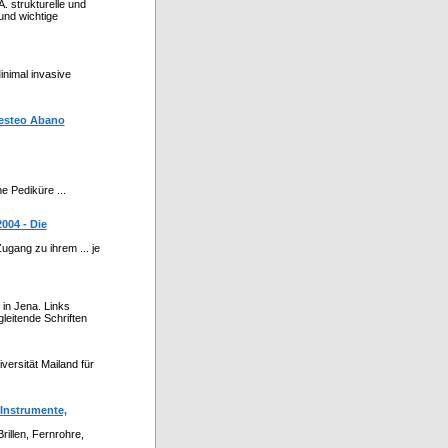
A. strukturelle und
und wichtige
Minimal invasive
gesteo Abano
e Pediküre ...
004 - Die
ugang zu ihrem ... je
in Jena. Links
leitende Schriften
versität Mailand für
 Instrumente,
rillen, Fernrohre,