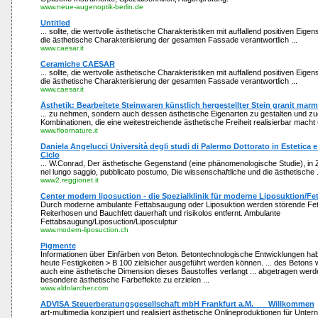
www.neue-augenoptik-berlin.de
Untitled
... sollte, die wertvolle ästhetische Charakteristiken mit auffallend positiven Eigen
die ästhetische Charakterisierung der gesamten Fassade verantwortlich ...
www.caesar.it
Ceramiche CAESAR
... sollte, die wertvolle ästhetische Charakteristiken mit auffallend positiven Eigen
die ästhetische Charakterisierung der gesamten Fassade verantwortlich ...
www.caesar.it
Ästhetik: Bearbeitete Steinwaren künstlich hergestellter Stein granit marm
... zu nehmen, sondern auch dessen ästhetische Eigenarten zu gestalten und zugl
Kombinationen, die eine weitestreichende ästhetische Freiheit realisierbar macht un
www.floornature.it
Daniela Angelucci Università degli studi di Palermo Dottorato in Estetica e t
Ciclo
... W.Conrad, Der ästhetische Gegenstand (eine phänomenologische Studie), in Zei
nel lungo saggio, pubblicato postumo, Die wissenschaftliche und die ästhetische .
www2.reggionet.it
Center modern liposuction - die Spezialklinik für moderne Liposuktion/Fe
Durch moderne ambulante Fettabsaugung oder Liposuktion werden störende Fett
Reiterhosen und Bauchfett dauerhaft und risikolos entfernt. Ambulante
Fettabsaugung/Liposuction/Liposculptur
www.modern-liposuction.ch
Pigmente
Informationen über Einfärben von Beton. Betontechnologische Entwicklungen ha
heute Festigkeiten > B 100 zielsicher ausgeführt werden können. ... des Betons
auch eine ästhetische Dimension dieses Baustoffes verlangt ... abgetragen wer
besondere ästhetische Farbeffekte zu erzielen ...
www.aldolarcher.com
ADVISA Steuerberatungsgesellschaft mbH Frankfurt a.M. ___Willkommen
art-multimedia konzipiert und realisiert ästhetische Onlineproduktionen für Unte