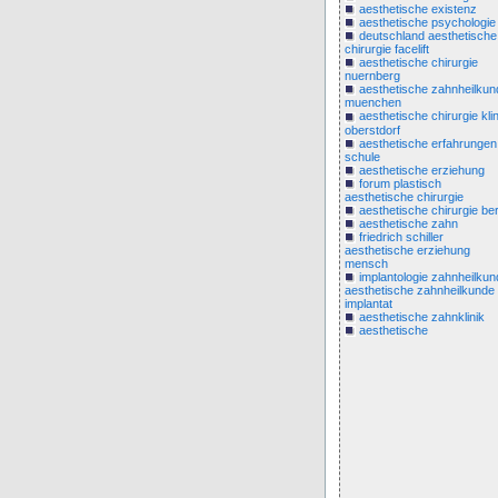
aesthetische existenz
aesthetische psychologie
deutschland aesthetische
chirurgie facelift
aesthetische chirurgie
nuernberg
aesthetische zahnheilkun
muenchen
aesthetische chirurgie klin
oberstdorf
aesthetische erfahrungen
schule
aesthetische erziehung
forum plastisch
aesthetische chirurgie
aesthetische chirurgie ber
aesthetische zahn
friedrich schiller
aesthetische erziehung
mensch
implantologie zahnheilkun
aesthetische zahnheilkunde
implantat
aesthetische zahnklinik
aesthetische