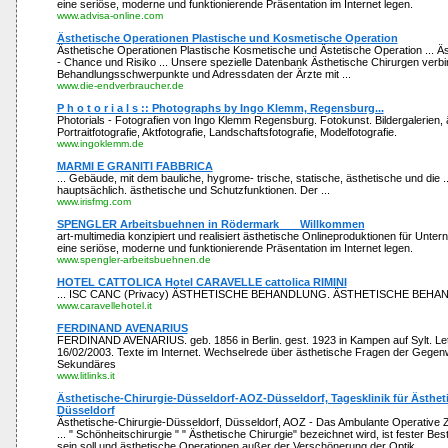
eine seriöse, moderne und funktionierende Präsentation im Internet legen.
www.advisa-online.com
Ästhetische Operationen Plastische und Kosmetische Operation
Ästhetische Operationen Plastische Kosmetische und Ästetische Operation ... Ä
- Chance und Risiko ... Unsere spezielle Datenbank Ästhetische Chirurgen verbi
Behandlungsschwerpunkte und Adressdaten der Ärzte mit ...
www.die-endverbraucher.de
P h o t o r i a l s :: Photographs by Ingo Klemm, Regensburg...
Photorials - Fotografien von Ingo Klemm Regensburg. Fotokunst. Bildergalerien, 
Portraitfotografie, Aktfotografie, Landschaftsfotografie, Modelfotografie.
www.ingoklemm.de
MARMI E GRANITI FABBRICA
... Gebäude, mit dem bauliche, hygrome- trische, statische, ästhetische und die 
hauptsächlich. ästhetische und Schutzfunktionen. Der ...
www.irisfmg.com
SPENGLER Arbeitsbuehnen in Rödermark ___Willkommen
art-multimedia konzipiert und realisiert ästhetische Onlineproduktionen für Unte
eine seriöse, moderne und funktionierende Präsentation im Internet legen.
www.spengler-arbeitsbuehnen.de
HOTEL CATTOLICA Hotel CARAVELLE cattolica RIMINI
... ISC CANC (Privacy) ÄSTHETISCHE BEHANDLUNG. ÄSTHETISCHE BEHAN
www.caravellehotel.it
FERDINAND AVENARIUS
FERDINAND AVENARIUS. geb. 1856 in Berlin. gest. 1923 in Kampen auf Sylt. Le
16/02/2003. Texte im Internet. Wechselrede über ästhetische Fragen der Gegenwa
Sekundäres
www.litlinks.it
Ästhetische-Chirurgie-Düsseldorf-AOZ-Düsseldorf, Tagesklinik für Ästhet
Düsseldorf
Ästhetische-Chirurgie-Düsseldorf, Düsseldorf, AOZ - Das Ambulante Operative Z
... " Schönheitschirurgie " " Ästhetische Chirurgie" bezeichnet wird, ist fester Best
sein soll und ästhetische Operationen außer der Verschönerung der Optik ...