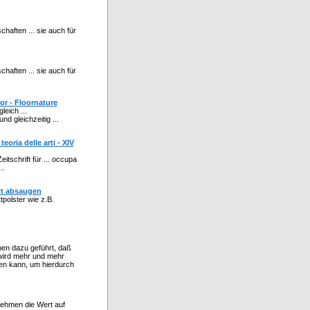
schaften ... sie auch für
schaften ... sie auch für
or - Floornature
eich ...
d gleichzeitig ...
eoria delle arti - XIV
tschrift für ... occupa
..
tt absaugen
polster wie z.B.
ben dazu geführt, daß
 wird mehr und mehr
den kann, um hierdurch
rnehmen die Wert auf