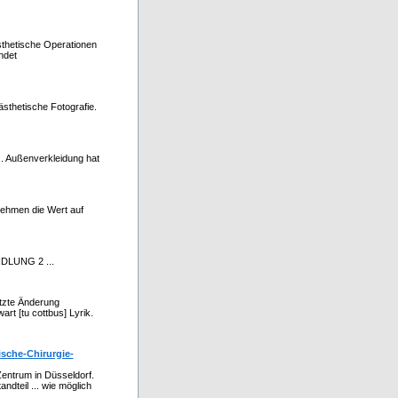
sthetische Operationen
ndet
ästhetische Fotografie.
... Außenverkleidung hat
rnehmen die Wert auf
DLUNG 2 ...
tzte Änderung
rt [tu cottbus] Lyrik.
ische-Chirurgie-
entrum in Düsseldorf.
andteil ... wie möglich