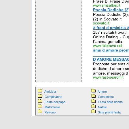
Frase B. Frase D A
www.smsaffari.it
Poesia Dediche (2
Poesia Dediche (2),
(2) in Scovato.it
scovato.it
# frasi d amicizia 
157 risultati trovat
Online Dating. - Cupi
l`anima gemella.
www.telotrovo.net
sms d amore pront
_______________
D AMORE MESSAGG
Proposte per sms d 
dediche d amore sms
amore. messaggi d 
www.fast-search.it
Amicizia
Amore
Compleanno
Comunione
Festa del papa
Festa della donna
Matrimonio
Natale
Patrono
Sms pronti festa