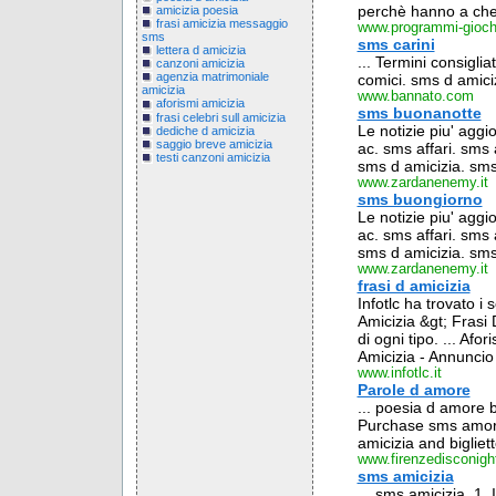
perchè hanno a che 
amicizia poesia
frasi amicizia messaggio
www.programmi-giochi
sms
sms carini
lettera d amicizia
... Termini consigli
canzoni amicizia
agenzia matrimoniale
comici. sms d amici
amicizia
www.bannato.com
aforismi amicizia
sms buonanotte
frasi celebri sull amicizia
Le notizie piu' aggi
dediche d amicizia
saggio breve amicizia
ac. sms affari. sms
testi canzoni amicizia
sms d amicizia. sms
www.zardanenemy.it
sms buongiorno
Le notizie piu' aggi
ac. sms affari. sms
sms d amicizia. sms
www.zardanenemy.it
frasi d amicizia
Infotlc ha trovato i
Amicizia &gt; Frasi 
di ogni tipo. ... Afo
Amicizia - Annuncio 
www.infotlc.it
Parole d amore
... poesia d amore 
Purchase sms amore.
amicizia and bigliett
www.firenzedisconig
sms amicizia
... sms amicizia. 1.