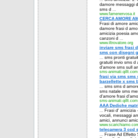
damore messaggi da
sms d ...
www.famenervosa.it
CERCA AMORE AMIC
Frasi di amore amic
damore frasi d amo
amicizia poesia amo
canzoni d ...
www.iltrovatore.org
inviare sms frasi
sms con disegni gr
... sms pronti grat
gratuiti invio sms
d'amore sms sull am
sms-animati.qillt.com
frasi via sms sms 
barzellette x sms 
... sms sms d amor
sms natale sms me
d'amore frasi d'amo
sms-animati.qillt.com
AAA Dediche matri
... Frasi d' amicizi
vocali, messaggi am
amici, annunci amici
www.scarichiamo.co
telecamera 3 ccd 
... Frase Ad Effett