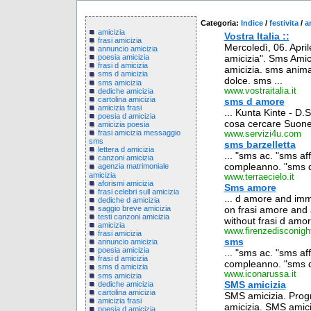
Categoria:
Indice
/
festivita
/
a
amicizia
Vostra Italia ::
frasi amicizia
Mercoledì, 06. Aprile
annuncio amicizia
amicizia". Sms Amici
poesia amicizia
frasi d amicizia
amicizia. sms anima
sms d amicizia
dolce. sms ...
sms amicizia
www.vostraitalia.it
dediche amicizia
cartolina amicizia
sms d amore
amicizia frasi
... Kunta Kinte - D.Si
poesia d amicizia
cosa cercare Suon
amicizia poesia
frasi amicizia messaggio
www.servizi4u.com
sms
sms barzelletta
lettera d amicizia
... "sms ac. "sms af
canzoni amicizia
compleanno. "sms d 
agenzia matrimoniale
amicizia
www.terraecielo.it
aforismi amicizia
Sms amore
frasi celebri sull amicizia
... d amore and im
dediche d amicizia
saggio breve amicizia
on frasi amore and 
testi canzoni amicizia
without frasi d amor
amicizia
www.firenzedisconig
frasi amicizia
sms
annuncio amicizia
poesia amicizia
... "sms ac. "sms af
frasi d amicizia
compleanno. "sms d 
sms d amicizia
www.iconarussa.it
sms amicizia
SMS amicizia
dediche amicizia
cartolina amicizia
SMS amicizia. Pro
amicizia frasi
amicizia. SMS amiciz
poesia d amicizia