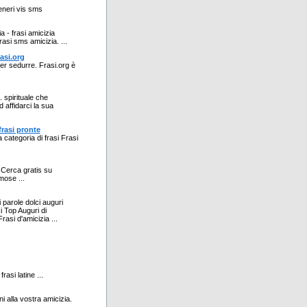
generi vis sms
 - frasi amicizia
asi sms amicizia. ...
rasi.org
i per sedurre. Frasi.org è
. spirituale che
 affidarci la sua
frasi pronte
 categoria di frasi Frasi
 - Cerca gratis su
mose ...
i parole dolci auguri
i Top Auguri di
asi d'amicizia ...
frasi latine ...
ni alla vostra amicizia.