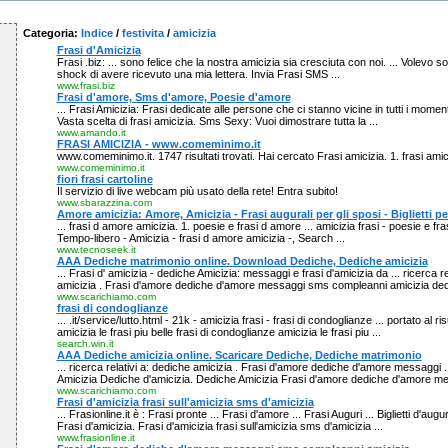
Categoria:
Indice
/
festivita
/
amicizia
Frasi d'Amicizia
Frasi .biz: ... sono felice che la nostra amicizia sia cresciuta con noi. ... Volevo so
shock di avere ricevuto una mia lettera. Invia Frasi SMS ...
www.frasi.biz
Frasi d'amore, Sms d'amore, Poesie d'amore
... Frasi Amicizia: Frasi dedicate alle persone che ci stanno vicine in tutti i momenti
Vasta scelta di frasi amicizia. Sms Sexy: Vuoi dimostrare tutta la ...
www.amando.it
FRASI AMICIZIA - www.comeminimo.it
www.comeminimo.it. 1747 risultati trovati. Hai cercato Frasi amicizia. 1. frasi amici
www.comeminimo.it
fiori frasi cartoline
Il servizio di live webcam più usato della rete! Entra subito!
www.sbarazzina.com
Amore amicizia: Amore, Amicizia - Frasi augurali per gli sposi - Biglietti per
... frasi d amore amicizia. 1. poesie e frasi d amore ... amicizia frasi - poesie e fra
Tempo-libero - Amicizia - frasi d amore amicizia -, Search ...
www.tecnoseek.it
AAA Dediche matrimonio online. Download Dediche, Dediche amicizia
... Frasi d' amicizia - dediche Amicizia: messaggi e frasi d'amicizia da ... ricerca re
amicizia . Frasi d'amore dediche d'amore messaggi sms compleanni amicizia dedi
www.scarichiamo.com
frasi di condoglianze
... .it/service/lutto.html - 21k - amicizia frasi - frasi di condoglianze ... portato al ri
amicizia le frasi piu belle frasi di condoglianze amicizia le frasi piu ...
search.win.it
AAA Dediche amicizia online. Scaricare Dediche, Dediche matrimonio
... ricerca relativi a: dediche amicizia . Frasi d'amore dediche d'amore messaggi ..
Amicizia Dediche d'amicizia. Dediche Amicizia Frasi d'amore dediche d'amore mes
www.scarichiamo.com
Frasi d'amicizia frasi sull'amicizia sms d'amicizia
... Frasionline.it è : Frasi pronte ... Frasi d'amore ... Frasi Auguri ... Biglietti d'augu
Frasi d'amicizia. Frasi d'amicizia frasi sull'amicizia sms d'amicizia ...
www.frasionline.it