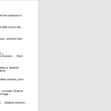
lo farti superare lo
 della nostra vita ...
zia : amicizia frasi
 ...
si d amore. ... Root -
lativi a: dediche
che ...
sultato amicizia_frasi
. correlati: Dediche
saggi ...
ri ... Dediche d'amore ...