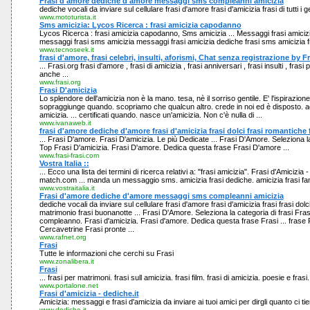
Frasi d'amore dediche d'amore messaggi sms compleanni amicizia
dediche vocali da inviare sul cellulare frasi d'amore frasi d'amicizia frasi di tutti i 
www.mototurista.it
Sms amicizia: Lycos Ricerca : frasi amicizia capodanno
Lycos Ricerca : frasi amicizia capodanno, Sms amicizia ... Messaggi frasi amicizia
messaggi frasi sms amicizia messaggi frasi amicizia dediche frasi sms amicizia fr
www.tecnoseek.it
frasi d'amore, frasi celebri, insulti, aforismi, Chat senza registrazione by F
... Frasi.org frasi d'amore , frasi di amicizia , frasi anniversari , frasi insulti , fras
anche ...
www.frasi.org
Frasi D'amicizia
Lo splendore dell'amicizia non è la mano. tesa, nè il sorriso gentile. E' l'ispirazione
sopraggiunge quando. scopriamo che qualcun altro. crede in noi ed è disposto. ad
amicizia. ... certificati quando. nasce un'amicizia. Non c'è nulla di ...
www.ivanaweb.it
frasi d'amore dediche d'amore frasi d'amicizia frasi dolci frasi romantiche 
... Frasi D'amore. Frasi D'amicizia. Le più Dedicate ... Frasi D'Amore. Seleziona la
Top Frasi D'amicizia. Frasi D'amore. Dedica questa frase Frasi D'amore ...
www.frasi-frasi.com
Vostra Italia ::
... Ecco una lista dei termini di ricerca relativi a: "frasi amicizia". Frasi d'Amicizia
match.com ... manda un messaggio sms. amicizia frasi dediche. amicizia frasi fa
www.vostraitalia.it
Frasi d'amore dediche d'amore messaggi sms compleanni amicizia
dediche vocali da inviare sul cellulare frasi d'amore frasi d'amicizia frasi frasi dolc
matrimonio frasi buonanotte ... Frasi D'Amore. Seleziona la categoria di frasi Fras
compleanno. Frasi d'amicizia. Frasi d'amore. Dedica questa frase Frasi ... frase Fr
Cercavetrine Frasi pronte ...
www.rafnet.org
Frasi
Tutte le informazioni che cerchi su Frasi
www.zonalibera.it
Frasi
... frasi per matrimoni. frasi sull amicizia. frasi film. frasi di amicizia. poesie e frasi. 
www.portalone.net
Frasi d'amicizia - dediche.it
Amicizia: messaggi e frasi d'amicizia da inviare ai tuoi amici per dirgli quanto ci tie
www.dediche.it