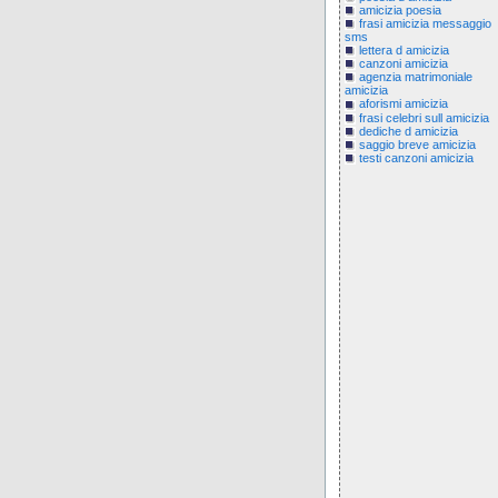
amicizia poesia
frasi amicizia messaggio
sms
lettera d amicizia
canzoni amicizia
agenzia matrimoniale
amicizia
aforismi amicizia
frasi celebri sull amicizia
dediche d amicizia
saggio breve amicizia
testi canzoni amicizia