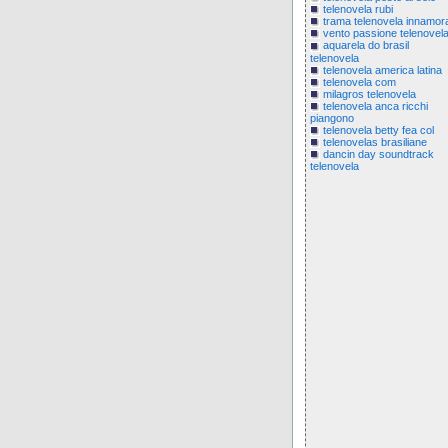
telenovela rubi
trama telenovela innamor
vento passione telenovel
aquarela do brasil
telenovela
telenovela america latina
telenovela com
milagros telenovela
telenovela anca ricchi
piangono
telenovela betty fea col
telenovelas brasiliane
dancin day soundtrack
telenovela