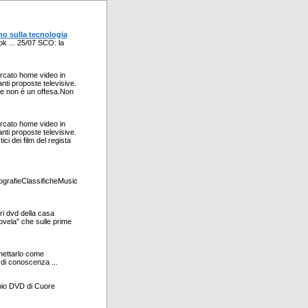
no sulla tecnologia
ok ... 25/07 SCO: la
mercato home video in
nti proposte televisive.
che non è un offesa.Non
mercato home video in
nti proposte televisive.
ici dei film del regista
grafieClassificheMusic
ori dvd della casa
ovela" che sulle prime
chettarlo come
 di conoscenza ...
ppio DVD di Cuore