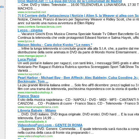
Ocio Madrid.net ::: La guía del Ocio de la Comunidad de Madrid
... Cine. DVD y Video. Televisión ... 16:00 TELENOVELA: LUNA NEGRA. 17:3
ata
MACHOS ...
a
www.ociomadrid.net
?| Il Corriere della Fantascienza | Notizie | Alien 5, la Weaver si allea con Sc
Notizie, Cinema: Pranzo di lavoro per Sigourney Weaver e Ridley Scott, che si r
anni: sul tavolo una nuova avventura di Ellen Ripley
www.corriere.fantascienza.com
Lycos - cinema
... Vacanze Giochi Eros Musica Cinema Speciale Natale Tv Dilbert Barzellette Go
Continua la telenovela che vede protagonisti Edward Norton e Salma Hayek, uffici
www.lycos.it
Maison Ikkoku - Cara dolce Kyoko * Le news *
... Infine la lunga telenovela si conclude grazie alla alla S.I.A. che, a partire dal m
distribuzione della serie animata in DVD da parte di Mondo Home Entertainment ..
www.manga-japan.it
Luca Portal
Un web portal in italiano per ragazzi, con tanti links, i messaggi SMS gratis e alt
Notiziario Per Ragazzi Rubrica Rubrica sportiva Sceneggiato Sport TalkShow Tea
Varietà ...
www.lucaportal.it
Pearl Harbor - Michael Bay - Ben Affleck; Alec Baldwin; Cuba Gooding Jr.;
Beckinsale; Tom ...
La piu grande libreria italiana online ... Solo fino all'8 dicembre: prezzi tagliati su 3
film con una trama da telenovela, pochissima rispondenza con la storia di quella t
www.internetbookshop.it
Franco Staco
Il sito della musica napoletana - CD - NAPOLI - DVD - MIDI - MP3 - CANTANT
CANZONI ... CD - Problemi di cuore - Franco Staco. CD - Telenovela - Franco St
www.musicanapoletana.com
Libreria Babele - Milano
... DVD. DVD italiano. DVD lingua originale. DVD erotici. DVD hard ... E la sua vit
telenovela. Euro 14,99 ...
www.libreriababele.it
VideoshopFurci.com - GENTE DI ROMA
... Supporto. DVD. Genere. Commedia ... E quale telenovela sarà riuscita a conq
nella cucina della casa di fronte sta preparando i ...
www.videoshopfurci.com