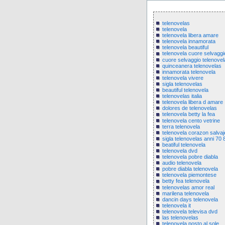
telenovelas
telenovela
telenovela libera amare
telenovela innamorata
telenovela beautiful
telenovela cuore selvaggi
cuore selvaggio telenovel
quinceanera telenovelas
innamorata telenovela
telenovela vivere
sigla telenovelas
beautiful telenovela
telenovelas italia
telenovela libera d amare
dolores de telenovelas
telenovela betty la fea
telenovela cento vetrine
terra telenovela
telenovela corazon salvaj
sigla telenovelas anni 70 
beatiful telenovela
telenovela dvd
telenovela pobre diabla
audio telenovela
pobre diabla telenovela
telenovela piemontese
betty fea telenovela
telenovelas amor real
marilena telenovela
dancin days telenovela
telenovela it
telenovela televisa dvd
las telenovelas
telenovela posto al sole