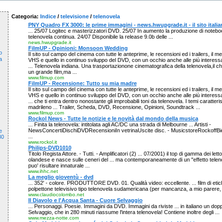
Categoria:
Indice
/
televisione
/
telenovela
PNY Quadro FX 3000: le prime immagini - news.hwupgrade.it - il sito italia
... 25/07 Logitec e masterizzatori DVD. 25/07 In aumento la produzione di notebo
telenovela continua. 24/07 Disponibile la release 9.0b delle ...
news.hwupgrade.it
FilmUP - Opinioni: Monsoon Wedding
o
Il sito sul campo del cinema con tutte le anteprime, le recensioni ed i trailers, il 
a
VHS e quello in continuo sviluppo del DVD, con un occhio anche alle più interessa
... Telenovela indiana. Una trasportazionone cinematografica della telenovela,il 
un grande film,ma ...
www.filmup.com
FilmUP - Recensione: Tutto su mia madre
Il sito sul campo del cinema con tutte le anteprime, le recensioni ed i trailers, il 
VHS e quello in continuo sviluppo del DVD, con un occhio anche alle più interessa
... che ti entra dentro nonostante gli improbabili toni da telenovela. I temi caratterist
madrileno ... Trailer, Scheda, DVD, Recensione, Opinioni, Soundtrack ...
www.filmup.com
Rockol News - Tutte le notizie e le novità dal mondo della musica
... Finita la telenovela: intitolata agli AC/DC una strada di Melbourne ... Artisti -
NewsConcertiDischiDVDRecensioniIn vetrinaUscite disc. - MusicstoreRockoffBio
e
...
80
www.rockol.it
Philips-DVD1010
Titolo Regista Attore. - Tutti. - Amplificatori (2) ... 07/2001) il top di gamma dei lett
olandese e nasce sulle ceneri del ... ma contemporaneamente di un "effetto telen
puo' risultare innaturale ...
www.ihhc.net
La meglio gioventù - dvd
... 352' - colore. PRODUTTORE DVD. 01. Qualità video: eccellente. ... film di eti
polpettone televisivo tipo telenovela sudamericana (per mancanza, a mio parere,
www.claudiocolombo.net
Il Diavolo e l'Acqua Santa - Cuore Selvaggio
... Personaggi. Poesie. Immagini da DVD. Immagini da riviste ... in italiano un do
Selvaggio, che in 280 minuti riassume l'intera telenovela! Contiene inoltre degli ...
www.mezza-notte.com