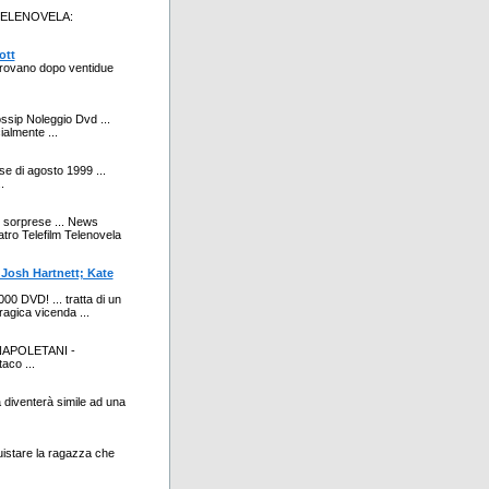
0 TELENOVELA:
ott
itrovano dopo ventidue
ssip Noleggio Dvd ...
almente ...
ese di agosto 1999 ...
.
re sorprese ... News
tro Telefilm Telenovela
 Josh Hartnett; Kate
.000 DVD! ... tratta di un
ragica vicenda ...
I NAPOLETANI -
aco ...
a diventerà simile ad una
uistare la ragazza che