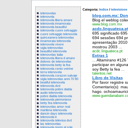
Categoria:
Indice
/
televisione
telenovelas
blog.com.mx: Don 
telenovela
Blog el weblog cole
telenovela libera amare
telenovela innamorata
www.blog.com.mx
telenovela beautiful
acdc.linguateca.p
telenovela cuore selvaggio
695 significado 695
cuore selvaggio telenovela
694 sessões 694 pr
quinceanera telenovelas
innamorata telenovela
apresentação 2010 
telenovela vivere
mostrou 2003 ...
sigla telenovelas
acdc.linguateca.pt
beautiful telenovela
telenovelas italia
Extras 1
telenovela libera d amare
... Altamirano #126
dolores de telenovelas
participar en alguna
telenovela betty la fea
telenovela cento vetrine
soy Betty la fea ...
terra telenovela
talentos.net
telenovela corazon salvaje
Libro de Visitas
sigla telenovelas anni 70 80
Por favor registre 
beatiful telenovela
telenovela dvd
Comentario(s): maur
telenovela pobre diabla
hago. ochoamaurici
audio telenovela
www.guendanabani.c
pobre diabla telenovela
telenovela piemontese
betty fea telenovela
telenovelas amor real
marilena telenovela
dancin days telenovela
telenovela it
telenovela televisa dvd
las telenovelas
telenovela posto al sole