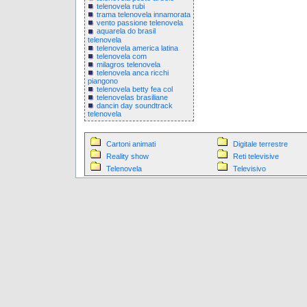
telenovela rubi
trama telenovela innamorata
vento passione telenovela
aquarela do brasil
telenovela
telenovela america latina
telenovela com
milagros telenovela
telenovela anca ricchi
piangono
telenovela betty fea col
telenovelas brasiliane
dancin day soundtrack
telenovela
Cartoni animati
Digitale terrestre
Reality show
Reti televisive
Telenovela
Televisivo