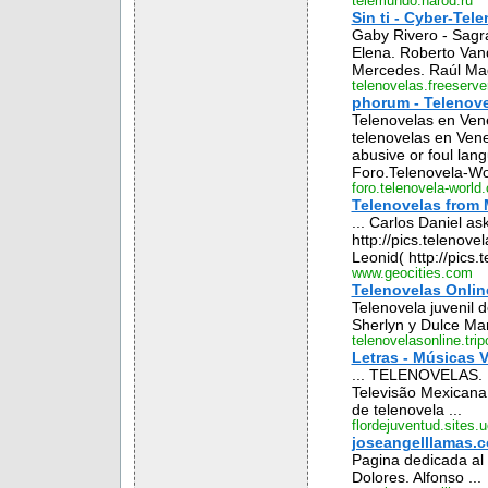
telemundo.narod.ru
Sin ti - Cyber-Tel
Gaby Rivero - Sagra
Elena. Roberto Vand
Mercedes. Raúl Mag
telenovelas.freeserv
phorum - Telenove
Telenovelas en Vene
telenovelas en Ven
abusive or foul lan
Foro.Telenovela-W
foro.telenovela-world
Telenovelas from
... Carlos Daniel a
http://pics.telenove
Leonid( http://pics.t
www.geocities.com
Telenovelas Online
Telenovela juvenil d
Sherlyn y Dulce Mar
telenovelasonline.tri
Letras - Músicas V
... TELENOVELAS. M
Televisão Mexicana 
de telenovela ...
flordejuventud.sites.
joseangelllamas.c
Pagina dedicada al
Dolores. Alfonso ...