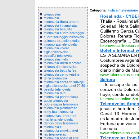
Categoria:
Indice
/
televisione
telenovelas
Rosalinda - CYB
telenovela
Thalia - Rosalinda/
telenovela libera amare
Soledad. Nora Salin
telenovela innamorata
telenovela beautiful
Guillermo García Ca
telenovela cuore selvaggio
Dolores. Renata Flor
cuore selvaggio telenovela
Escenografía ... Ell
quinceanera telenovelas
innamorata telenovela
telenovelas.freeserv
telenovela vivere
Boletin Informati
sigla telenovelas
ESTA SEMANA EN L
beautiful telenovela
telenovelas italia
Costumbres Argentin
telenovela libera d amare
sospecha de Dolores
dolores de telenovelas
diario intimo de Mar
telenovela betty la fea
telenovela cento vetrine
www.telenovelas.com
terra telenovela
Señora
telenovela corazon salvaje
... le escape de la
sigla telenovelas anni 70 80
corazón de Dolores 
beatiful telenovela
telenovela dvd
huye, condenándolo 
telenovela pobre diabla
telenovelasonline.8
audio telenovela
Telenovelas Argent
pobre diabla telenovela
jesús, el heredero.
telenovela piemontese
betty fea telenovela
Canal: 13. Horario:
telenovelas amor real
es la madre de Joaq
marilena telenovela
Fortuna que viene ...
dancin days telenovela
telenovela it
Lecouna ...
telenovela televisa dvd
www.telenovelas.com
las telenovelas
Telenovelas from
telenovela posto al sole