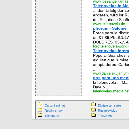
www.joseangelllama
Telenovelas in Me
... den Erfolg der 
erklären, wird ihr R
del Rio, diese Schönh
www.tele-novela.de
phorum - Salomé
Foros para la discus
&lt;&lt;&lt;PELICU
DOLORES. 03-19-04 
foro.telenovela-world
Telenovelas Intern
Popular Searches: d
alguien que ilumina
adaptadores: Carlo
...
www.daniela-lujan.8
dos para una ment
la telenovela ... M
Dayub ...
telenovelas.media.net
Cartoni animati
Digitale terrestre
Reality show
Reti televisive
Telenovela
Televisivo