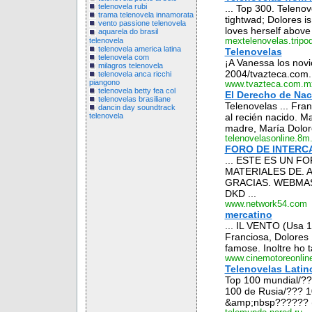
telenovela rubi
... Top 300. Teleno
trama telenovela innamorata
tightwad; Dolores is
vento passione telenovela
loves herself above 
aquarela do brasil
telenovela
mextelenovelas.tripo
telenovela america latina
Telenovelas
telenovela com
¡A Vanessa los novi
milagros telenovela
2004/tvazteca.com.
telenovela anca ricchi
piangono
www.tvazteca.com.m
telenovela betty fea col
El Derecho de Nac
telenovelas brasiliane
Telenovelas ... Fran
dancin day soundtrack
al recién nacido. Ma
telenovela
madre, María Dolore
telenovelasonline.8
FORO DE INTERC
... ESTE ES UN 
MATERIALES DE. 
GRACIAS. WEBMAS
DKD ...
www.network54.com
mercatino
... IL VENTO (Usa 
Franciosa, Dolores H
famose. Inoltre ho t
www.cinemotoreonline
Telenovelas Lati
Top 100 mundial/?
100 de Rusia/??? 
&amp;nbsp?????? (Di