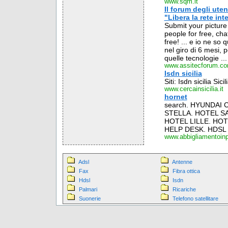
www.sqm.it
Il forum degli ute
"Libera la rete int
Submit your picture
people for free, cha
free! ... e io ne s
nel giro di 6 mesi, 
quelle tecnologie ...
www.assitecforum.c
Isdn sicilia
Siti: Isdn sicilia Sicil
www.cercainsicilia.it
hornet
search. HYUNDAI 
STELLA. HOTEL S
HOTEL LILLE. HOT
HELP DESK. HDSL 
www.abbigliamentoinp
Adsl
Antenne
Fax
Fibra ottica
Hdsl
Isdn
Palmari
Ricariche
Suonerie
Telefono satellitare