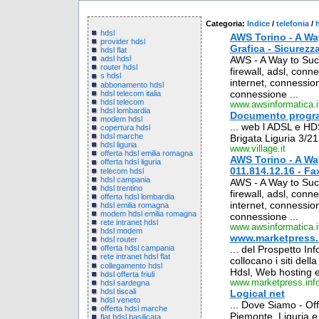
Categoria:
Indice
/
telefonia
/
hdsl
AWS Torino - A Way
provider hdsl
Grafica - Sicurezza 
hdsl flat
AWS - A Way to Succ
adsl hdsl
router hdsl
firewall, adsl, conne
s hdsl
internet, connession
abbonamento hdsl
connessione ...
hdsl telecom italia
hdsl telecom
www.awsinformatica.i
hdsl lombardia
Documento program
modem hdsl
... web l ADSL e HDS
copertura hdsl
hdsl marche
Brigata Liguria 3/21
hdsl liguria
www.village.it
offerta hdsl emilia romagna
AWS Torino - A Way
offerta hdsl liguria
011.814.12.16 - Fax
telecom hdsl
hdsl campania
AWS - A Way to Succ
hdsl trentino
firewall, adsl, conne
offerta hdsl lombardia
internet, connession
hdsl emilia romagna
modem hdsl emilia romagna
connessione ...
rete intranet hdsl
www.awsinformatica.i
hdsl modem
www.marketpress.
hdsl router
... del Prospetto Inf
offerta hdsl campania
rete intranet hdsl flat
collocano i siti dell
collegamento hdsl
Hdsl, Web hosting e
hdsl offerta friuli
www.marketpress.inf
hdsl sardegna
hdsl tiscali
Logical net
hdsl veneto
... Dove Siamo - Off
offerta hdsl marche
Piemonte, Liguria e
flat hdsl basilicata