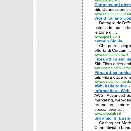
www.bigstore.it
Connessioni piem
Siti: Connessioni p
www.cercainpiemonte.
World Italiano Co
... Dettaglio dell'of
pstn, isdn, adsl e hds
le zone di ...
www.iper1.com
cercain Sicilia
... Che potrai scegl
offerta di Cercain ..
www.cercainsicilia.it
Fibra ottica emil
Siti: Fibra ottica 
www.cercainemiliarom
Fibra ottica lomba
Siti: Fibra ottica l
www.cercainlombardia
AWS Italia torino 
Informatica - Web M
AWS - Advanced Solu
marketing, web-desi
promotion, in store
special events, ...
www.awsitalia.it
Siti amici di Bus
... Casting per Mode
Connettività e band