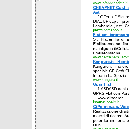
www.lafabbricadeisiti.
CHEAPNET Costi e 
Asti
... " Offerta. " Sic
DIAL UP cap ... prom
Lombardia , Asti, Ca
prezzi.tqmshop.it
Flat emiliaromagn
Siti: Flat emiliaro
Emiliaromagna. flat 
rcainliguria.it/Cellul
Emiliaromagna ...
www.cercainemiliarom
Kanguro.it - Hosti
Kanguro.it - motore 
speciale CF Città C
Imperia La Spezia .
www.kanguro.it
Gprs Flat
... 1 ASDASD adsl xd
GPRS Flat con Pers
... www.allsearch ...
internet.obelix.it
GiPoint s.a.s. We
Realizzazione di si
motori di ricerca. A
poter fornire fonia 
HDSL ...