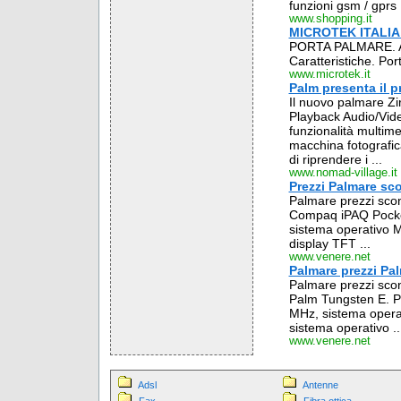
funzioni gsm / gprs .
www.shopping.it
MICROTEK ITALI
PORTA PALMARE. Ast
Caratteristiche. Por
www.microtek.it
Palm presenta il p
Il nuovo palmare Zi
Playback Audio/Vide
funzionalità multim
macchina fotografica
di riprendere i ...
www.nomad-village.it
Prezzi Palmare sco
Palmare prezzi scont
Compaq iPAQ Pocke
sistema operativo 
display TFT ...
www.venere.net
Palmare prezzi Pal
Palmare prezzi sconti
Palm Tungsten E. P
MHz, sistema opera
sistema operativo ..
www.venere.net
Adsl
Antenne