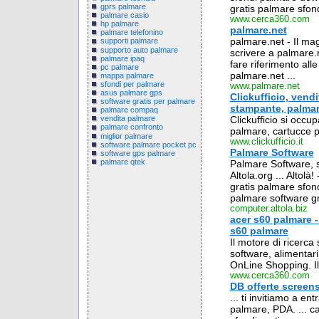
gprs palmare
gratis palmare sfon
palmare casio
www.cerca360.com
hp palmare
palmare.net
palmare telefonino
palmare.net - Il ma
supporti palmare
supporto auto palmare
scrivere a palmare.n
palmare ipaq
fare riferimento all
pc palmare
palmare.net ...
mappa palmare
sfondi per palmare
www.palmare.net
asus palmare gps
Clickufficio, vendi
software gratis per palmare
stampante, palma
palmare compaq
Clickufficio si occup
vendita palmare
palmare confronto
palmare, cartucce p
miglior palmare
www.clickufficio.it
software palmare pocket pc
Palmare Software
software gps palmare
palmare qtek
Palmare Software, s
Altola.org ... Altolà
gratis palmare sfon
palmare software gra
computer.altola.biz
acer s60 palmare -
s60 palmare
Il motore di ricerca
software, alimentari
OnLine Shopping. Il
www.cerca360.com
DB offerte screens
... ti invitiamo a en
palmare, PDA. ... c