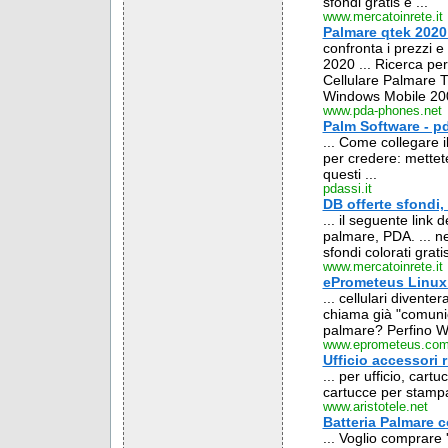
sfondi gratis e ...
www.mercatoinrete.it
Palmare qtek 2020 
confronta i prezzi 
2020 ... Ricerca per
Cellulare Palmare 
Windows Mobile 200
www.pda-phones.net
Palm Software - pd
... Come collegare 
per credere: mette
questi ...
pdassi.it
DB offerte sfondi,
... il seguente link 
palmare, PDA. ... ne
sfondi colorati gratis
www.mercatoinrete.it
ePrometeus Linux
... cellulari divent
chiama già "comunic
palmare? Perfino Wi
www.eprometeus.co
Ufficio accessori 
... per ufficio, car
cartucce per stampa
www.aristotele.net
Batteria Palmare 
... Voglio comprare