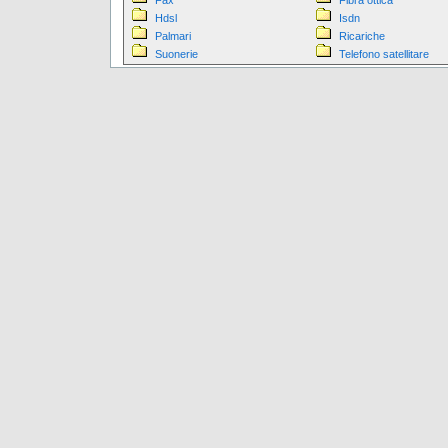
Fax
Fibra ottica
Hdsl
Isdn
Palmari
Ricariche
Suonerie
Telefono satellitare