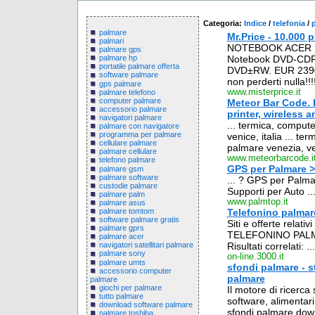
Categoria:
Indice
/
telefonia
/
palmare
Mr.Price - 10.000 
palmari
NOTEBOOK ACER IN
palmare gps
Notebook DVD-CDR
palmare hp
portatile palmare offerta
DVD±RW. EUR 2390.
software palmare
non perderti nulla
gps palmare
www.misterprice.it
palmare telefono
computer palmare
Meteor Bar Code. 
accessorio palmare
printer, wireless 
navigatori palmare
... termica, compute
palmare con navigatore
programma per palmare
venice, italia ... te
cellulare palmare
palmare venezia, veni
palmare cellulare
www.meteorbarcode.i
telefono palmare
GPS per Palmare > 
palmare gsm
palmare software
... ? GPS per Palma
custodie palmare
Supporti per Auto ..
palmare palm
www.palmtop.it
palmare asus
palmare tomtom
Telefonino palmar
software palmare gratis
Siti e offerte relati
palmare gprs
TELEFONINO PALMA
palmare acer
Risultati correlati: ...
navigatori satellitari palmare
palmare sony
on-line.3000.it
palmare umts
sfondi palmare - s
accessorio computer
palmare
palmare
giochi per palmare
Il motore di ricerca
tutto palmare
software, alimentari
download software palmare
sfondi palmare down
palmare toshiba