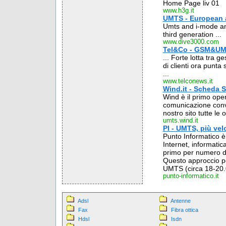
Home Page liv 01
www.h3g.it
UMTS - European 
Umts and i-mode an 
third generation ...
www.dive3000.com
Tel&Co - GSM&U
... Forte lotta tra 
di clienti ora punt
...
www.telconews.it
Wind.it - Scheda 
Wind è il primo opera
comunicazione conver
nostro sito tutte le o
umts.wind.it
PI - UMTS, più ve
Punto Informatico è 
Internet, informati
primo per numero di l
Questo approccio perm
UMTS (circa 18-20.00
punto-informatico.it
Adsl
Antenne
Fax
Fibra ottica
Hdsl
Isdn