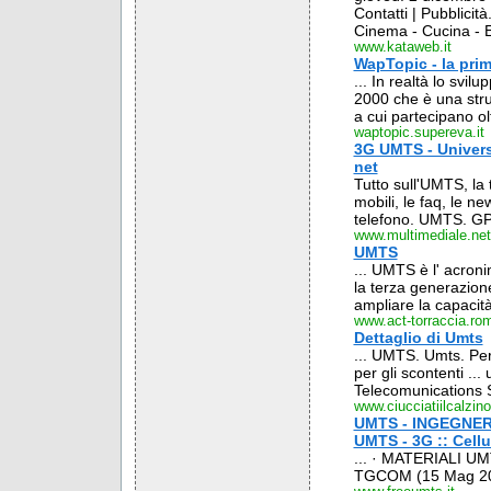
Contatti | Pubblicit
Cinema - Cucina - En
www.kataweb.it
WapTopic - la pri
... In realtà lo svi
2000 che è una str
a cui partecipano olt
waptopic.supereva.it
3G UMTS - Univers
net
Tutto sull'UMTS, la 
mobili, le faq, le ne
telefono. UMTS. GP
www.multimediale.net
UMTS
... UMTS è l' acron
la terza generazion
ampliare la capacità 
www.act-torraccia.rom
Dettaglio di Umts
... UMTS. Umts. Per 
per gli scontenti .
Telecomunications S
www.ciucciatiilcalzino.
UMTS - INGEGNER
UMTS - 3G :: Cell
... · MATERIALI UMT
TGCOM (15 Mag 200