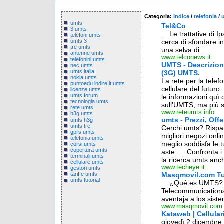
Categoria:
Indice
/
telefonia
/
umts
Tel&Co
3 umts
... Le trattative di
telefoni umts
cerca di sfondare in
umts 3
tre umts
una selva di ...
antenne umts
www.telconews.it
telefonini umts
UMTS - Descrizione
nec umts
umts italia
(3G) UMTS.
nokia umts
La rete per la tele
puntoedu indire it umts
cellulare del futur
licenze umts
umts forum
le informazioni quì 
tecnologia umts
sull'UMTS, ma più s
rete umts
www.reteumts.info
h3g umts
umts - Prezzi, Off
umts h3g
umts tre
Cerchi umts? Risparm
gprs umts
migliori negozi onli
telefonia umts
meglio soddisfa le t
corsi umts
copertura umts
aste. ... Confronta i
terminali umts
la ricerca umts anche
cellulare umts
www.techeye.it
gestori umts
Masqmovil.com Tu 
tariffe umts
umts tutorial
... ¿Qué es UMTS? 
Telecommunications
aventaja a los sist
www.masqmovil.com
Kataweb | Cellular
giovedì 2 dicembre