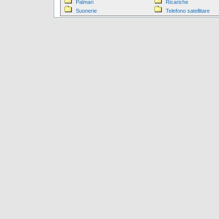
Palmari
Ricariche
Suonerie
Telefono satellitare