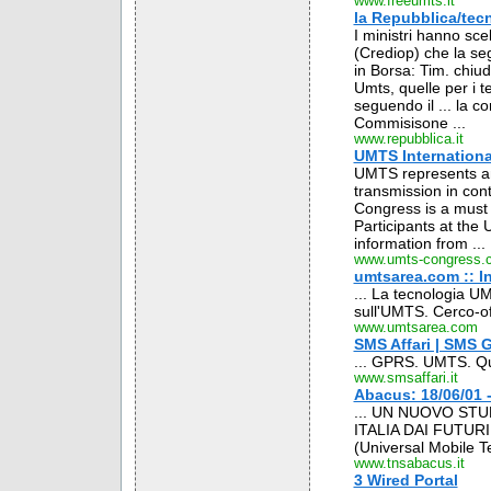
www.freeumts.it
la Repubblica/tecn
I ministri hanno sce
(Crediop) che la seg
in Borsa: Tim. chiu
Umts, quelle per i 
seguendo il ... la c
Commisisone ...
www.repubblica.it
UMTS Internation
UMTS represents an 
transmission in con
Congress is a must 
Participants at the 
information from ...
www.umts-congress.
umtsarea.com :: I
... La tecnologia U
sull'UMTS. Cerco-of
www.umtsarea.com
SMS Affari | SMS G
... GPRS. UMTS. Qu
www.smsaffari.it
Abacus: 18/06/01 -
... UN NUOVO ST
ITALIA DAI FUTURI 
(Universal Mobile T
www.tnsabacus.it
3 Wired Portal