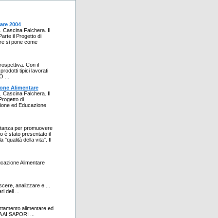
are 2004
i. Cascina Falchera. Il
rte il Progetto di
are si pone come
ospettiva. Con il
odotti tipici lavorati
 ...
one Alimentare
i. Cascina Falchera. Il
rogetto di
zione ed Educazione
ortanza per promuovere
no è stato presentato il
qualità della vita". Il
ducazione Alimentare
re, analizzare e ...
 dell ...
tamento alimentare ed
TA AI SAPORI ...