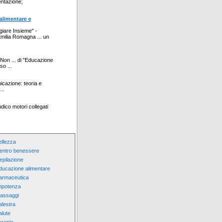
entazione;
alimentare e
ngiare Insieme" -
milia Romagna ... un
Non ... di "Educazione
o ...
icazione: teoria e
..
ico motori collegati
ellezza
entro benessere
epilazione
ducazione alimentare
armaceutica
mpotenza
assaggi
alestra
alute