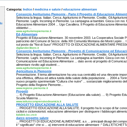
Categoria:
Indice
/
medicina e salute
/
educazione alimentare
Consorzio Agriturismo Piemonte - Parte il Progetto di Educazione Aliment
Seleziona la lingua. Italian. Cerca. Agriturismo in Piemonte. Credits. Gli Agriturism
Piemonte. Laghi. Incoming in Piemonte. La campagna ai bambini. Gioca con noi. Pa
le
Educazione Alimentare 2004 ... Ugo Cavallera. Il Progetto di Educazione Aliment
obbiettivi ...
www.agriturismopiemonte.it
Ed-Alimentare
Progetto di Educazione Alimentare. 30 novembre 2003. La Cooperativa Sociale Pr
patrocinio del Comune di Sezze. della XIII Comunità Montana dei Monti Lepini ... I pr
sul posto da "Noi di Suso" PROGETTO DI EDUCAZIONE ALIMENTARE PRESSO
digilander.libero.it
Consorzio Agriturismo Piemonte - Progetto di Comunicazione ed Educazi
Seleziona la lingua. Italian. Cerca. Agriturismo in Piemonte. Credits. Gli Agriturism
Piemonte. Laghi. Incoming in Piemonte. La campagna ai bambini. Gioca con noi. P
Comunicazione ed Educazione Alimentare ... dato avvio al progetto di Comunica
alimentare rivolto agli studenti ...
www.agriturismopiemonte.it
Agricoltura in Piemonte
Presentazione. Il tema alimentazione ha una sua centralità ed una rilevante imp
una effettiva, diffusa ed attiva tutela della salute della popolazione. ... 2004 a Tori
nuovo progetto sperimentale "Cultura che nutre" ... sostanziale miglioramento della "
Progetto della Regione Piemonte...
www.regione.piemonte.it
Progetti
... 4) Progetto Educazione Alimentare (Educazione alla salute). ... 9) Progetto E
Scuola Materna ...
www.istitutocomprensivodeamicis.it
PROGETTO EDUCAZIONE ALLA SALUTE
... PROGETTO EDUCAZIONE ALLA SALUTE. Il progetto ha lo scopo di far conosce
ciclisti e ciclomotoristi. educazione alimentare per distinguere i fabbisogni alimentari
kidslink.bo.cnr.it
darzo progetto salute
... PROGETTI DI EDUCAZIONE ALIMENTARE. a.s ... principali disagi del compor
il " significato" che si ... a) interventi di educazione alimentare :" DALL'ETICHET