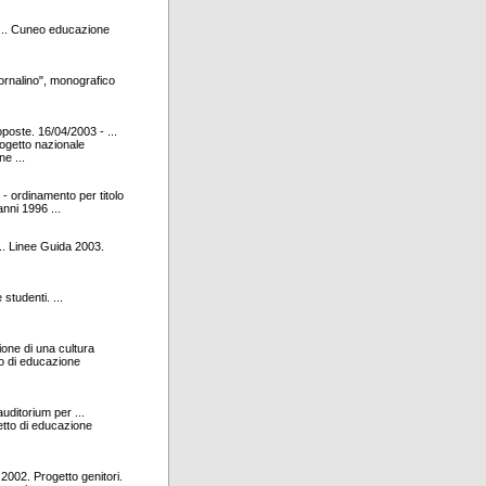
. Cuneo educazione
ornalino", monografico
poste. 16/04/2003 - ...
rogetto nazionale
e ...
rdinamento per titolo
nni 1996 ...
.. Linee Guida 2003.
tudenti. ...
sione di una cultura
to di educazione
uditorium per ...
getto di educazione
2. Progetto genitori.