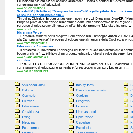
Educazione alla salute: educazione alimentare. Finalità e contenuti: Corretta alim
contaminazioni - sofisticazioni.
www.scuolebrugine.it
Scuola ER | Didattica | "Mangiare Insieme" - Progetto pilota di educazione 
consumo consapevole della ...
Ti trovi in. Didattica. In questa sezione: I nostri servizi: E-learning. Blog-ER. "Ma
Progetto pilota di educazione alimentare e consumo consapevole della Regione E
percorso di educazione alimentare nell'ambito del progetto "Mangiare insieme ...
www.scuolaer.it
Maremma Verde
... Centomila studenti per il progetto Educazione alla Campagna Amica 2003/2004
alla Campagna Amica" il progetto di educazione alimentare della Coldiretti promoss
www.maremmaverde.it
Educazione Alimentare
... il prossimo 22 novembre il convegno dal titolo "Educazione alimentare e comun
buone pratiche ". ... è il titolo di un progetto educativo che si svolge da settembre .
www.buonalombardia.it
circolare
... PROGETTO DI EDUCAZIONE ALIMENTARE (a cura del D.S.) ... scientifici , lud
con il progetto di educazione alimentare. Vi partecipano genitori, Enti esterni ...
www.soglianamaldi.net
Anticoncezionali
Beauty farm
B
Calvizie
Cardiofrequenzimetri
C
Cosmetici
Cyclette
D
Dietetica
Ecografia
E
Erboristerie
Estetica
F
Gravidanza
Idromassaggio
I
Lifting
Liposuzione
M
Medicina
Ospedale
P
Peso forma
Psicologia
S