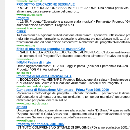
www.istitutodarzo.it
PROGETTO EDUCAZIONE SESSUALE
PROGETTO: EDUCAZIONE SESSUALE. PREFAZIONE. Una scuola per la vita ..
alimentare. Lecce prevenzione del cancro ...
www.edscuola.com
Progetti
... 16/99. Progetto "Educazione al suono e alla musica" - Pomaretto. Progetto "Gi
sull'educazione alimentare. Progetto S.eT ...
www.alpimedia.com
CIESS
1a Conferenza Regionale sull'educazione alimentare: Esperienze, riflessioni e pro
nella informazione, formazione, educazione alimentare e nutrizionale nella ... al p
"Comunicazione ed educazione alimentare". Nell'ambito del progetto "Alimentazion
www.ciess.org
Esito di una ricerca eseguita nel master IGEA
... SALUTE NELLA SCUOLA) EDUCAZIONE ALIMENTARE. 69 documenti trovati - o
... e i contenuti del Progetto "Arcobaleno-educazione alimentare" realizzato negli a
www.sedes.it
INRAN Pagina di inizio
Ultimo aggiornamento:26-11-2004. Leggi la posta. (solo per il personale INRAN) .
Progetto: "OGM in Agricoltura" ...
inn.ingrm.it
ProgettoCorsoFormAlimenSal03A.A
... ECOLOGICO -ALIMENTARE. Progetto Educazione alla salute - Studentesse e s
l'Educazione alla Salute e l'Educazione Alimentare. Contenuti del Progetto. 1 ...
www.leonardodavinci-pa.it
Campagna di Educazione Alimentare - Prima Fase 1998-2000
Peculiarità e metodologia del progetto. - Interistituzionalità; ... per favorire la diffu
sull'educazione alimentare a rete sul territorio. ... tempo per mangiare" un proget
alimentare per promuovere la salute ...
www.comune.bologna.it
articoli
Un progetto di Educazione alimentare alla scuola media "Di Biasio" A spasso nell'a
"Sapere i sapori" di Giulia Abruzzese ... quinta annualità di partecipazione al pro
alimentare Sapere i Sapori promosso dall'assessorato ...
www.officine.it
Progetto genitori a.s. 2001 2002
ISTITUTO COMPRENSIVO STATALE DI BRUGINE (PD) anno scolastico 2001 / 200