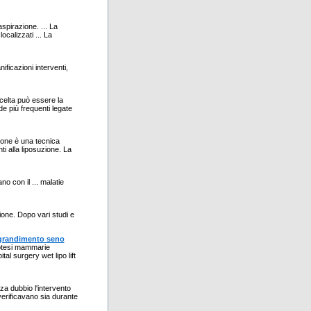
spirazione. ... La
ocalizzati ... La
ificazioni interventi,
celta può essere la
e più frequenti legate
ione è una tecnica
ti alla liposuzione. La
no con il ... malatie
ione. Dopo vari studi e
ingrandimento seno
protesi mammarie
al surgery wet lipo lift
za dubbio l'intervento
i verificavano sia durante