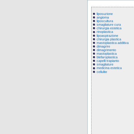
liposuzione
angioma
liposcultura
smagliature cura
chirurgia estetica
rinoplastica
lipoaspirazione
chirurgia plastica
mastoplastica additiva
dimagrire
dimagrimento
mastoplastica
blefaroplastica
capelli trapianto
smagliature
medicina estetica
cellulite