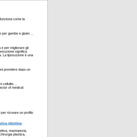
 funziona come la
e per gambe e glutei ...
 e per migliorare gli
posuzione significa
ra. La liposuzione è una
zioni prendere dopo un
ellulite ...
ector of medical
 per ricreare un profilo
tica riduttiva,
uttiva, mastopexia,
chirurgia plastica,