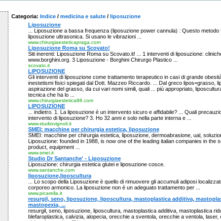
Categoria:
Indice
/
medicina e salute
/
liposuzione
Liposuzione
... Liposuzione a bassa frequenza (liposuzione power cannula) : Questo metodo
liposuzione ultrasonica. Si usano le vibrazioni ...
www.chirurgiaesteticapraga.com
Liposuzione Roma su Scovato!
Siti inerenti: Liposuzione Roma su Scovato.it! ... 1 interventi di liposuzione: clinich
www.borghini.org. 3 Liposuzione - Borghini Chirurgo Plastico ...
scovato.it
LIPOSUZIONE
Gli interventi di liposuzione come trattamento terapeutico in casi di grande obesità
inestetismi fisici spiegati dal Dott. Mazzeo Riccardo. ... Dal greco lipos=grasso, li
aspirazione del grasso, da cui vari nomi simili, quali ... più appropriato, liposcultu
tecnica che ha lo ...
www.chirurgiaestetica98.com
LIPOSUZIONE
... indietro. 1. La liposuzione è un intervento sicuro e affidabile? ... Quali precau
intervento di liposuzione? 3. Ho 32 anni e solo nella parte interna e ...
www.studiovignoli.it
SMEI: macchine per chirurgia estetica, liposuzione
SMEI: macchine per chirurgia estetica, liposuzione, dermoabrasione, ual, soluzioni c
Liposuzione: founded in 1988, is now one of the leading italian companies in the s
product, equipment ...
www.smei.it
Studio Dr Santanche' - Liposuzione
Liposuzione: chirurgia estetica glutei e liposuzione cosce.
www.santanche.com
liposuzione,liposcultura
... Lo scopo della Liposuzione è quello di rimuovere gli accumuli adiposi localizzati
corporeo armonico. La liposuzione non è un adeguato trattamento per ...
www.picarella.it
resurgil, seno, liposuzione, liposcultura, mastoplastica additiva, mastoplas
mastopexia, ...
resurgil, seno, liposuzione, liposcultura, mastoplastica additiva, mastoplastica rid
blefaroplastica, calvizia, alopecia, orecchie a sventola, orecchie a ventola, laser, 