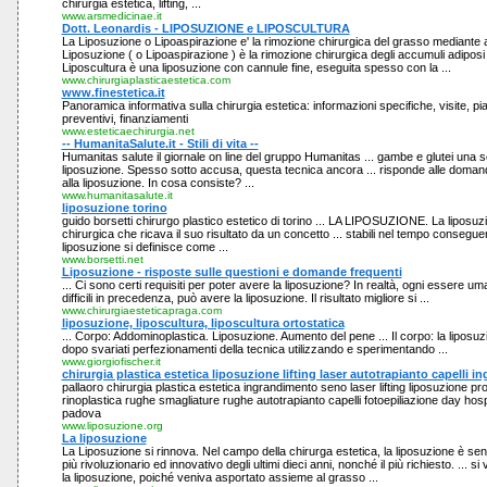
chirurgia estetica, lifting, ...
www.arsmedicinae.it
Dott. Leonardis - LIPOSUZIONE e LIPOSCULTURA
La Liposuzione o Lipoaspirazione e' la rimozione chirurgica del grasso mediante a
Liposuzione ( o Lipoaspirazione ) è la rimozione chirurgica degli accumuli adiposi l
Liposcultura è una liposuzione con cannule fine, eseguita spesso con la ...
www.chirurgiaplasticaestetica.com
www.finestetica.it
Panoramica informativa sulla chirurgia estetica: informazioni specifiche, visite, pian
preventivi, finanziamenti
www.esteticaechirurgia.net
-- HumanitaSalute.it - Stili di vita --
Humanitas salute il giornale on line del gruppo Humanitas ... gambe e glutei una s
liposuzione. Spesso sotto accusa, questa tecnica ancora ... risponde alle domand
alla liposuzione. In cosa consiste? ...
www.humanitasalute.it
liposuzione torino
guido borsetti chirurgo plastico estetico di torino ... LA LIPOSUZIONE. La liposuz
chirurgica che ricava il suo risultato da un concetto ... stabili nel tempo conseguen
liposuzione si definisce come ...
www.borsetti.net
Liposuzione - risposte sulle questioni e domande frequenti
... Ci sono certi requisiti per poter avere la liposuzione? In realtà, ogni essere uma
difficili in precedenza, può avere la liposuzione. Il risultato migliore si ...
www.chirurgiaesteticapraga.com
liposuzione, liposcultura, liposcultura ortostatica
... Corpo: Addominoplastica. Liposuzione. Aumento del pene ... Il corpo: la liposuz
dopo svariati perfezionamenti della tecnica utilizzando e sperimentando ...
www.giorgiofischer.it
chirurgia plastica estetica liposuzione lifting laser autotrapianto capelli 
pallaoro chirurgia plastica estetica ingrandimento seno laser lifting liposuzione 
rinoplastica rughe smagliature rughe autotrapianto capelli fotoepiliazione day hospit
padova
www.liposuzione.org
La liposuzione
La Liposuzione si rinnova. Nel campo della chirurga estetica, la liposuzione è sen
più rivoluzionario ed innovativo degli ultimi dieci anni, nonché il più richiesto. ... s
la liposuzione, poiché veniva asportato assieme al grasso ...