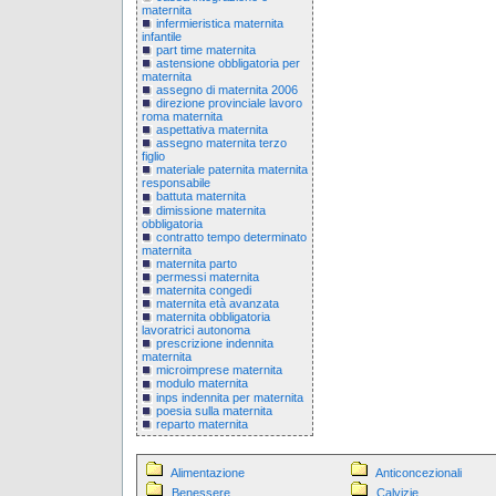
maternita
infermieristica maternita
infantile
part time maternita
astensione obbligatoria per
maternita
assegno di maternita 2006
direzione provinciale lavoro
roma maternita
aspettativa maternita
assegno maternita terzo
figlio
materiale paternita maternita
responsabile
battuta maternita
dimissione maternita
obbligatoria
contratto tempo determinato
maternita
maternita parto
permessi maternita
maternita congedi
maternita età avanzata
maternita obbligatoria
lavoratrici autonoma
prescrizione indennita
maternita
microimprese maternita
modulo maternita
inps indennita per maternita
poesia sulla maternita
reparto maternita
Alimentazione
Anticoncezionali
Benessere
Calvizie