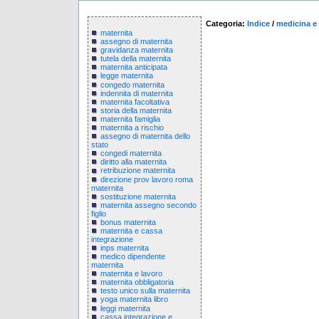
Categoria:
Indice
/
medicina e 
maternita
assegno di maternita
gravidanza maternita
tutela della maternita
maternita anticipata
legge maternita
congedo maternita
indennita di maternita
maternita facoltativa
storia della maternita
maternita famiglia
maternita a rischio
assegno di maternita dello
stato
congedi maternita
diritto alla maternita
retribuzione maternita
direzione prov lavoro roma
maternita
sostituzione maternita
maternita assegno secondo
figlio
bonus maternita
maternita e cassa
integrazione
inps maternita
medico dipendente
maternita
maternita e lavoro
maternita obbligatoria
testo unico sulla maternita
yoga maternita libro
leggi maternita
cassa integrazione e