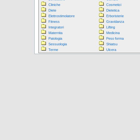
Cliniche
Cosmetici
Diete
Dietetica
Elettrostimolatore
Erboristerie
Fitness
Gravidanza
Integratori
Lifting
Maternita
Medicina
Patologia
Peso forma
Sessuologia
Shiatsu
Terme
Ulcera