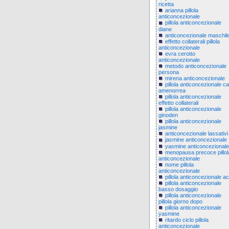
ricetta
arianna pillola
anticoncezionale
pillola anticoncezionale
diane
anticoncezionale maschil
effetto collaterali pillola
anticoncezionale
evra cerotto
anticoncezionale
metodo anticoncezionale
persona
mirena anticoncezionale
pillola anticoncezionale c
amenorrea
pillola anticoncezionale
effetto collaterali
pillola anticoncezionale
ginoden
pillola anticoncezionale
jasmine
anticoncezionale lassativi
jasmine anticoncezionale
yasmine anticoncezionale
menopausa precoce pillol
anticoncezionale
nome pillola
anticoncezionale
pillola anticoncezionale a
pillola anticoncezionale
basso dosaggio
pillola anticoncezionale
pillola giorno dopo
pillola anticoncezionale
yasmine
ritardo ciclo pillola
anticoncezionale