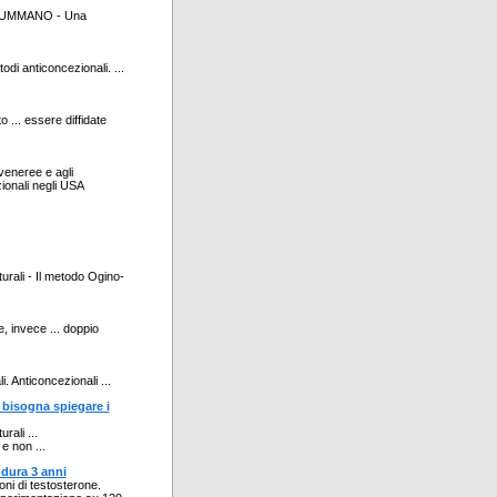
MONSUMMANO - Una
di anticoncezionali. ...
o ... essere diffidate
 veneree e agli
zionali negli USA
turali - Il metodo Ogino-
, invece ... doppio
. Anticoncezionali ...
i bisogna spiegare i
rali ...
e non ...
 dura 3 anni
ioni di testosterone.