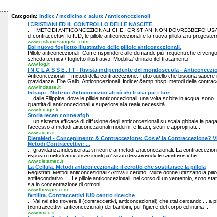
Categoria:
Indice
/
medicina e salute
/
anticoncezionali
I CRISTIANI ED IL CONTROLLO DELLE NASCITE
... I METODI ANTICONCEZIONALI CHE I CRISTIANI NON DOVREBBERO USARE .
di contraccettivi: lo IUD, le pillole anticoncezionali e la nuova pillola anti-progeste
www.cristianievangelici.com
Dal nuovo foglietto illustrativo delle pillole anticoncezionali.
Pillole anticoncezionali. Come rispondere alle domande più frequenti che ci veng
scheda tecnica / foglietto illustrativo. Modalita' di inizio del trattamento
www.fog.it
I N C L A S S E . I T - Rivista indipendente del mondoscuola - Anticoncezio
Anticoncezionali. I metodi della contraccezione. Tutto quello che bisogna sapere 
gravidanze. Ebe Gallo. Anticoncezionali. Indice: &amp;nbspI metodi della contra
www.inclasse.it
Intrage - Notizie: Anticoncezionali cè chi li usa per i fiori
... dalle Filippine, dove le pillole anticoncezionali, una volta sciolte in acqua, sono ..
quantità di anticoncezionali è superiore alla reale necessità ...
www.intrage.it
Storia recen donne afgh
... un sistema efficace di diffusione degli anticoncezionali su scala globale fa paga
l'accesso a metodi anticoncezionali moderni, efficaci, sicuri e appropriati. ...
www.aidos.it
DietaMed - Concepimento & Contraccezione: Cos'e' la Contraccezione? Via
Metodi Contraccettivi: ...
... gravidanza indesiderata si ricorre ai metodi anticoncezionali. La contraccezione
esposti i metodi anticoncezionali piu' sicuri descrivendo le caratteristiche ...
www.dietamed.it
La Cellula. Metodi anticoncezionali: il cerotto che sostituisce la pillola
e
Registrati. Metodi anticoncezionali? Arriva il cerotto. Molte donne utilizzano la pi
antifecondativo. ... Le pillole anticoncezionali, nel corso di un ventennio, sono st
sia in concentrazione di ormoni ...
www.thewiper.com
fertilita, Contraccettivi IUD centro ricerche
... Vai nel sito troverai il (contraccettivi, anticoncezionali) che stai cercando ... a p
(contraccettivi, anticoncezionali) dei bambini, per l'igiene del corpo ed intima ...
www.irmed.it