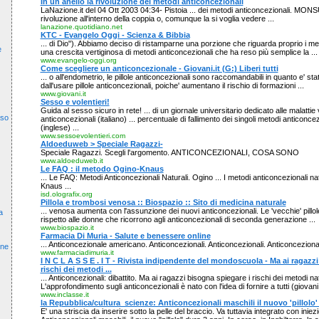
In un anello la rivoluzione dei metodi anticoncezionali
LaNazione.it del 04 Ott 2003 04:34- Pistoia ... dei metodi anticoncezionali. 
rivoluzione all'interno della coppia o, comunque la si voglia vedere ...
lanazione.quotidiano.net
KTC - Evangelo Oggi - Scienza & Bibbia
... di Dio"). Abbiamo deciso di ristamparne una porzione che riguarda proprio i meto
e
una crescita vertiginosa di metodi anticoncezionali che ha reso più semplice la ...
www.evangelo-oggi.org
Come scegliere un anticoncezionale - Giovani.it (G:) Liberi tutti
... o all'endometrio, le pillole anticoncezionali sono raccomandabili in quanto e' stat
dall'usare pillole anticoncezionali, poiche' aumentano il rischio di formazioni ...
www.giovani.it
Sesso e volentieri!
Guida al sesso sicuro in rete! ... di un giornale universitario dedicato alle malattie
aso
anticoncezionali (italiano) ... percentuale di fallimento dei singoli metodi anticonce
(inglese) ...
www.sessoevolentieri.com
Aldoeduweb > Speciale Ragazzi-
Speciale Ragazzi. Scegli l'argomento. ANTICONCEZIONALI, COSA SONO
www.aldoeduweb.it
Le FAQ : il metodo Ogino-Knaus
... Le FAQ: Metodi Anticoncezionali Naturali. Ogino ... I metodi anticoncezionali na
Knaus ...
isd.olografix.org
Pillola e trombosi venosa :: Biospazio :: Sito di medicina naturale
... venosa aumenta con l'assunzione dei nuovi anticoncezionali. Le 'vecchie' pillole
a
rispetto alle donne che ricorrono agli anticoncezionali di seconda generazione ...
www.biospazio.it
Farmacia Di Muria - Salute e benessere online
... Anticoncezionale americano. Anticoncezionali. Anticoncezionali. Anticoncezionali
cne
www.farmaciadimuria.it
I N C L A S S E . I T - Rivista indipendente del mondoscuola - Ma ai ragazz
rischi dei metodi ...
... Anticoncezionali: dibattito. Ma ai ragazzi bisogna spiegare i rischi dei metodi natu
L'approfondimento sugli anticoncezionali è nato con l'idea di fornire a tutti (giovani 
www.inclasse.it
la Repubblica/cultura_scienze: Anticoncezionali maschili il nuovo 'pillolo'
E' una striscia da inserire sotto la pelle del braccio. Va tuttavia integrato con iniez