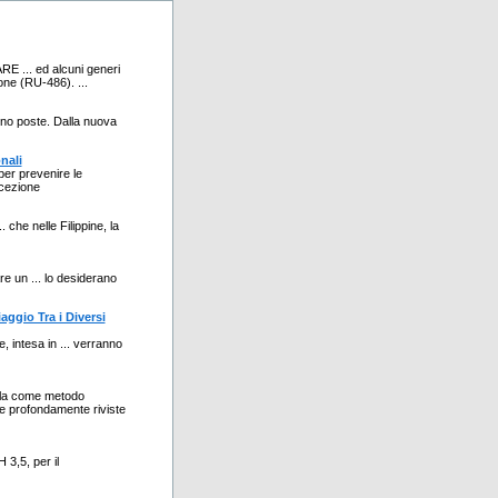
.. ed alcuni generi
rone (RU-486). ...
ono poste. Dalla nuova
nali
per prevenire le
ccezione
. che nelle Filippine, la
re un ... lo desiderano
ggio Tra i Diversi
, intesa in ... verranno
llola come metodo
ate profondamente riviste
H 3,5, per il