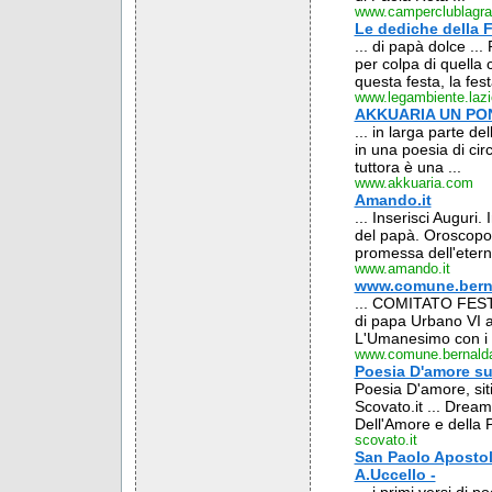
www.camperclublagra
Le dediche della F
... di papà dolce ..
per colpa di quella 
questa festa, la festa
www.legambiente.lazio
AKKUARIA UN PO
... in larga parte d
in una poesia di cir
tuttora è una ...
www.akkuaria.com
Amando.it
... Inserisci Auguri.
del papà. Oroscopo c
promessa dell'eterna
www.amando.it
www.comune.berna
... COMITATO FESTA
di papa Urbano VI av
L'Umanesimo con i s
www.comune.bernalda
Poesia D'amore su
Poesia D'amore, sit
Scovato.it ... Dream
Dell'Amore e della P
scovato.it
San Paolo Apostolo
A.Uccello -