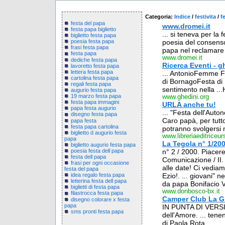
Categoria:
Indice
/
festivita
/
f
festa del papa
www.dromei.it
festa papa biglietto
... si teneva per la
biglietto festa papa
poesia del consenso 
poesia festa papa
frasi festa papa
papa nel reclamare 
festa papa
www.dromei.it
dediche festa papa
Ricerca Eventi - g
lavoretto festa papa
lettera festa papa
... AntonioFemme Fa
cartolina festa papa
di BornagoFesta di
regali festa papa
sentimento nella ...
augurio festa papa
19 marzo festa papa
www.ghedini.org
festa papa immagini
URLA anche tu!
papa festa augurio
... "Festa dell'Autono
disegno festa papa
Caro papà, per tutto l
papa festa
festa papa cartolina
potranno svolgersi n
biglietto d augurio festa
www.libreriaeditriceu
papa
La Tegola n° 1/20
biglietto augurio festa papa
poesia festa dell papa
n° 2 / 2000. Piacere
festa dell papa
Comunicazione / II.
frasi per ogni occasione
alle date! Ci vediam
festa del papa
Ezio!. ... giovani" n
idea regalo festa papa
letterina festa dell papa
da papa Bonifacio VII
biglietti di festa papa
www.donbosco-bx.it
filastrocca festa papa
Camper Club La Gra
disegno colorare x festa
papa
IN PUNTA DI VERSI. "
sms pronti festa papa
dell'Amore. ... ten
di Paola Rota ...