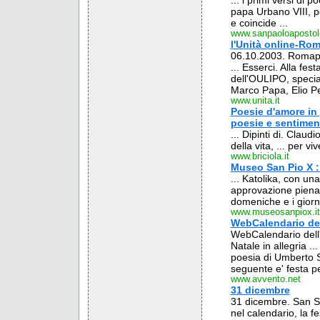
... i primi versi di
papa Urbano VIII, per 
e coincide ...
www.sanpaoloaposto
l'Unità online-Roma
06.10.2003. Romapoes
... Esserci. Alla fe
dell'OULIPO, special
Marco Papa, Elio Pec
www.unita.it
Poesie d'amore in 
poesie e sentiment
... Dipinti di. Clau
della vita, ... per vi
www.briciola.it
Museo San Pio X :
... Katolika, con un
approvazione piena 
domeniche e i giorni
www.museosanpiox.it
WebCalendario de
WebCalendario dell'
Natale in allegria 
poesia di Umberto Sa
seguente e' festa per
www.avvento.net
31 dicembre
31 dicembre. San Sil
nel calendario, la fe