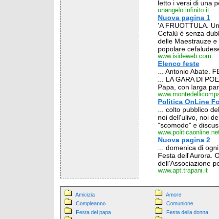
letto i versi di una 
unangelo.infinito.it
Nuova pagina 1
'A FRUOTTULA. Una d
Cefalù è senza dubbio
delle Maestrauze e .
popolare cefaludese
www.isideweb.com
Elenco feste
... Antonio Abate
... LA GARA DI POES
Papa, con larga part
www.montedellicompat
Politica OnLine Fo
... colto pubblico de
noi dell'ulivo, noi de
"scomodo" e discuss
www.politicaonline.ne
Nuova pagina 2
... domenica di ogni
Festa dell'Aurora. 
dell'Associazione pe
www.apt.trapani.it
Amicizia
Amore
Compleanno
Comunione
Festa del papa
Festa della donna