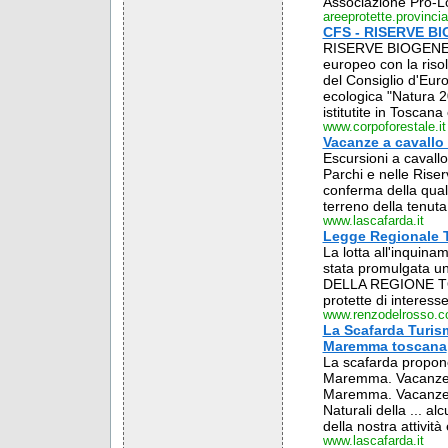
Associazione Pro-Lo
areeprotette.provincia
CFS - RISERVE B
RISERVE BIOGENETIC
europeo con la riso
del Consiglio d'Europ
ecologica "Natura 20
istitutite in Toscana
www.corpoforestale.it
Vacanze a cavallo 
Escursioni a cavall
Parchi e nelle Rise
conferma della quali
terreno della tenuta r
www.lascafarda.it
Legge Regionale 
La lotta all'inquin
stata promulgata u
DELLA REGIONE TOSCA
protette di interess
www.renzodelrosso.
La Scafarda Turism
Maremma toscana
La scafarda propone 
Maremma. Vacanze al
Maremma. Vacanze eq
Naturali della ... a
della nostra attività è
www.lascafarda.it