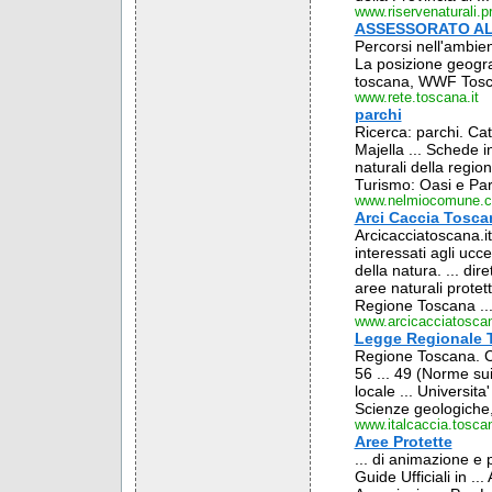
www.riservenaturali.pr
ASSESSORATO AL
Percorsi nell'ambient
La posizione geograf
toscana, WWF Tosca
www.rete.toscana.it
parchi
Ricerca: parchi. Cat
Majella ... Schede i
naturali della regio
Turismo: Oasi e Parc
www.nelmiocomune.
Arci Caccia Tosc
Arcicacciatoscana.it
interessati agli ucce
della natura. ... dir
aree naturali protett
Regione Toscana ..
www.arcicacciatoscan
Legge Regionale 
Regione Toscana. C
56 ... 49 (Norme sui 
locale ... Universita
Scienze geologiche,
www.italcaccia.toscan
Aree Protette
... di animazione e 
Guide Ufficiali in .