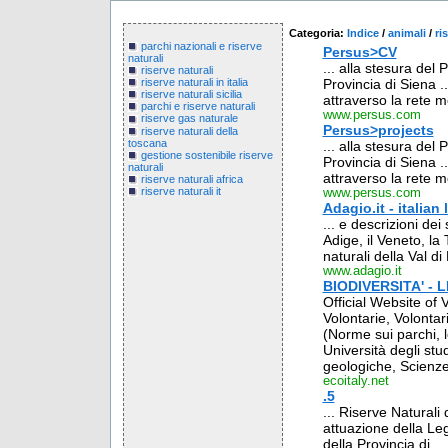
Categoria:
Indice
/
animali
/
ri
parchi nazionali e riserve
Persus>CV
naturali
... alla stesura del
riserve naturali
Provincia di Siena 
riserve naturali in italia
riserve naturali sicilia
attraverso la rete mo
parchi e riserve naturali
www.persus.com
riserve gas naturale
Persus>projects
riserve naturali della
toscana
... alla stesura del
gestione sostenibile riserve
Provincia di Siena 
naturali
attraverso la rete mo
riserve naturali africa
riserve naturali it
www.persus.com
Adagio.it - italian
... e descrizioni dei 
Adige, il Veneto, la
naturali della Val di
www.adagio.it
BIODIVERSITA' -
Official Website of 
Volontarie, Volontaria
(Norme sui parchi, le
Università degli stu
geologiche, Scienze 
ecoitaly.net
.5
... Riserve Naturali 
attuazione della Le
della Provincia di ...