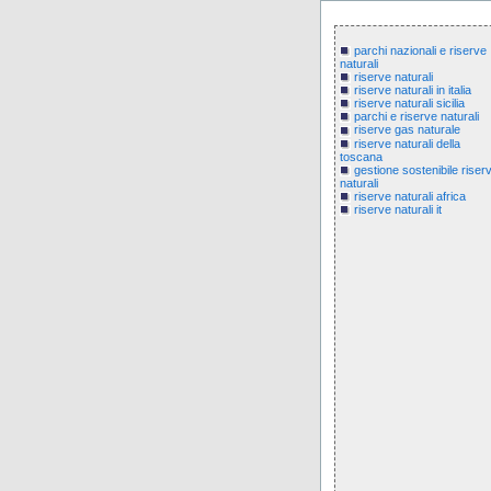
parchi nazionali e riserve
naturali
riserve naturali
riserve naturali in italia
riserve naturali sicilia
parchi e riserve naturali
riserve gas naturale
riserve naturali della
toscana
gestione sostenibile riser
naturali
riserve naturali africa
riserve naturali it