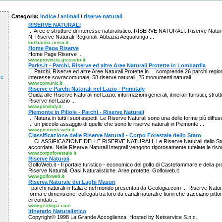
Categoria:
Indice
/
animali
/
riserve naturali
RISERVE NATURALI
... Aree e strutture di interesse naturalistico: RISERVE NATURALI. Riserve Natural
N. Riserve Naturali Regionali. Abbazia Acqualunga ...
lombardia.anisn.it
Home Page Riserve
Home Page Riserve ...
www.provincia.grosseto.it
Parks.it - Parchi, Riserve ed altre Aree Naturali Protette in Lombardia
... Parchi, Riserve ed altre Aree Naturali Protette in ... comprende 26 parchi region
ve
interesse sovracomunale, 58 riserve naturali, 25 monumenti naturali ...
www.comunic.it
Riserve e Parchi Naturali nel Lazio - Primitaly
Guida alle Riserve Naturali nel Lazio: informazioni generali, itinerari turistici, strutt
Riserve nel Lazio ...
www.primitaly.it
Piemonte in Pillole - Parchi - Riserve Naturali
... Natura in tutti i suoi aspetti. Le Riserve Naturali sono una delle forme più diffu
... un piccolo assaggio di quelle che sono le riserve naturali in Piemonte ...
www.piemonteweb.it
Classificazione delle Riserve Naturali - Corpo Forestale dello Stato
... CLASSIFICAZIONE DELLE RISERVE NATURALI. Le Riserve Naturali dello Stato
accordate. Nelle Riserve Naturali Integrali vengono rigorosamente tutelate le risors
www.corpoforestale.it
Riserve Naturali
GolfoWeb.it - Il portale turistico - economico del golfo di Castellammare e della pr
Riserve Naturali. Oasi Naturalistiche. Aree protette. Golfoweb.it
www.golfoweb.it
Riserva Naturale dei Laghi Masuri
I parchi naturali in Italia e nel mondo presentati da Geologia.com ... Riserve Natural
forma e dimensione, collegati tra loro da canali naturali e fiumi che tracciano pitto
circondati ...
www.geologia.com
Itinerario Naturalistico
Copyright© 1998 La Grande Accoglienza. Hosted by Netservice S.n.c.