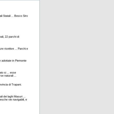
i Statali ... Bosco Siro
ali, 22 parchi di
ure ricettive ... Parchi e
se adottate in Piemonte
 si ... esse
e naturali ...
ovincia di Trapani.
i dei laghi Masuri ...
resche vie navigabili, e