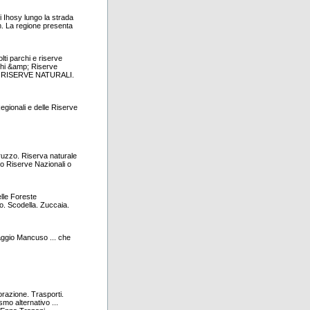
Ihosy lungo la strada
m. La regione presenta
ti parchi e riserve
archi &amp; Riserve
amp; RISERVE NATURALI.
gionali e delle Riserve
ruzzo. Riserva naturale
 o Riserve Nazionali o
elle Foreste
o. Scodella. Zuccaia.
laggio Mancuso ... che
torazione. Trasporti.
smo alternativo ...