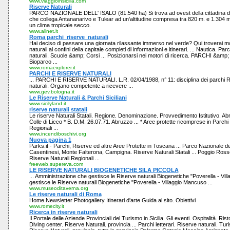
www.viaggioinsicilia.com
Riserve Naturali
PARCO NAZIONALE DELL' ISALO (81.540 ha) Si trova ad ovest della cittadina di 
che collega Antananarivo e Tulear ad un'altitudine compresa tra 820 m. e 1.304 
un clima tropicale secco.
www.alinet.it
Roma parchi_riserve_naturali
Hai deciso di passare una giornata rilassante immerso nel verde? Qui troverai mol
naturali ai confini della capitale completi di informazioni e itinerari. ... Nautica. P
naturali. Scuole &amp; Corsi ... Posizionarsi nei motori di ricerca. PARCHI &
Bioparco ...
www.romaexplorer.it
PARCHI E RISERVE NATURALI
... PARCHI E RISERVE NATURALI. L.R. 02/04/1988, n° 11: disciplina dei parchi Re
naturali. Organo competente a ricevere ...
www.gev.bologna.it
Le Riserve Naturali & Parchi Siciliani
www.sicilyland.it
riserve naturali statali
Le riserve Naturali Statali. Regione. Denominazione. Provvedimento Istitutivo. Ab
Colle di Licco * B. D.M. 26.07.71. Abruzzo ... * Aree protette ricomprese in Parchi
Regionali ...
www.incendiboschivi.org
Nuova pagina 1
Parks.it - Parchi, Riserve ed altre Aree Protette in Toscana ... Parco Nazionale d
Casentinesi, Monte Falterona, Campigna. Riserve Naturali Statali ... Poggio Ross
Riserve Naturali Regionali ...
freeweb.supereva.com
LE RISERVE NATURALI BIOGENETICHE SILA PICCOLA
... Amministrazione che gestisce le Riserve naturali Biogenetiche "Poverella - Vil
gestisce le Riserve naturali Biogenetiche "Poverella - Villaggio Mancuso ...
www.museoditaverna.org
Le riserve naturali di Roma
Home Newsletter Photogallery Itinerari d'arte Guida al sito. Obiettivi
www.romecity.it
Ricerca in riserve naturali
Il Portale delle Aziende Provinciali del Turismo in Sicilia. Gli eventi. Ospitalità. Ris
Diving center. Riserve Naturali. provincia ... Parchi letterari. Riserve naturali. Turi