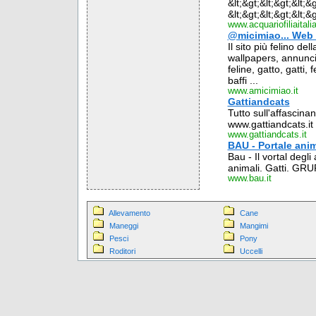
&lt;&gt;&lt;&gt;&lt
&lt;&gt;&lt;&gt;&lt;
www.acquariofiliaitalia
@micimiao... Web Si
Il sito più felino dell
wallpapers, annunci, d
feline, gatto, gatti, 
baffi ...
www.amicimiao.it
Gattiandcats
Tutto sull'affasci
www.gattiandcats.it .
www.gattiandcats.it
BAU - Portale anim
Bau - Il vortal degli 
animali. Gatti. GRU
www.bau.it
Allevamento
Cane
Maneggi
Mangimi
Pesci
Pony
Roditori
Uccelli