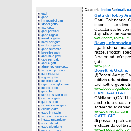
Categoria:
Indice
/
animali
/
ga
gatti
Gatti di Hobby Ani
gatto
Gatti: Calendario. Ga
immagini di gatti
inseriti. .:. Le utime
sfondi gatto
foto gatto
Caratteristiche comp
gatti persiani
è quella di un merav
gatto regalo
www.hobbyanimali.it
malattia gatto
nomi per gatti
News, informazioni
occhi di gatto
I gatti: storia, anat
gatto silvestro
razze. Prodotti spec
bosetti e gatti
annuncio gatti
fiera od ad un'espos
cibo per gatti
gatti. ...
cani e gatti
www.petz.it
alimentazione gatto
Bosetti & Gatti s.r.
foto gatti persiani
gatti malattia
@Bosetti &amp; Gatt
regalo gatto
edilizia urbanistica l
desktop gatto
architetti e geometri
il gatto con gli stivali
cucce gatto
www.bosettiegatti.co
gatto foto
CANI, GATTI & C. | 
screen saver gatto
CANI&amp;GATTI. i c
cartolina gatti
anche tu a questa r
gatto sfondi
screensaver gatto
scrivendo a: caniega
cucine gatto
www.caniegatti.com
gatto immagini
GATTI GIF
foto gatto europeo
il gatto puzzolone
Si possono prelevar
razze di gatti
e cliccando col tas
gatto siberiano
www.inseparabile.co
gatto certosino