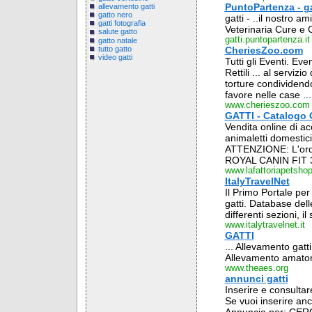
PuntoPartenza - ga
allevamento gatti
gatto nero
gatti - ..il nostro a
gatti fotografia
Veterinaria Cure e C
salute gatto
gatti.puntopartenza.it
gatto natale
tutto gatto
CheriesZoo.com
video gatti
Tutti gli Eventi. Eve
Rettili ... al servizi
torture condividendo
favore nelle case ...
www.cherieszoo.com
GATTI - Catalogo 
Vendita online di acc
animaletti domestici
ATTENZIONE: L'ordine
ROYAL CANIN FIT 32 
www.lafattoriapetsho
ItalyTravelNet
Il Primo Portale per 
gatti. Database delle
differenti sezioni, il
www.italytravelnet.it
GATTI
... Allevamento gatt
Allevamento amatoria
www.theaes.org
annunci gatti
Inserire e consultar
Se vuoi inserire an