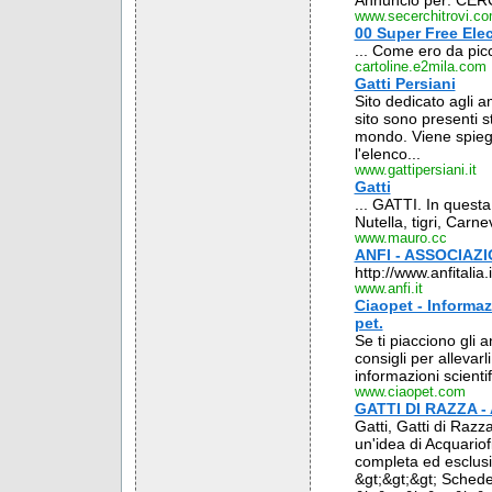
Annuncio per: CERC
www.secerchitrovi.c
00 Super Free Ele
... Come ero da picco
cartoline.e2mila.com
Gatti Persiani
Sito dedicato agli am
sito sono presenti s
mondo. Viene spiegat
l'elenco...
www.gattipersiani.it
Gatti
... GATTI. In questa 
Nutella, tigri, Carne
www.mauro.cc
ANFI - ASSOCIAZ
http://www.anfitalia.i
www.anfi.it
Ciaopet - Informazi
pet.
Se ti piacciono gli a
consigli per allevarli
informazioni scientifi
www.ciaopet.com
GATTI DI RAZZA - A
Gatti, Gatti di Razza
un'idea di Acquariofi
completa ed esclusiv
&gt;&gt;&gt; Schede 